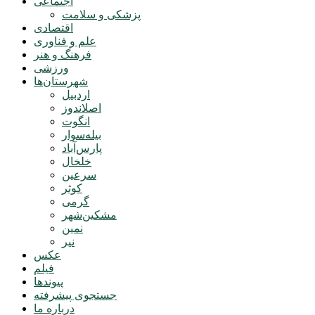
اجتماعی
پزشکی و سلامت
اقتصادی
علم و فناوری
فرهنگ و هنر
ورزشی
شهرستان‌ها
اردبیل
اصلاندوز
انگوت
بیله‌سوار
پارس‌آباد
خلخال
سرعین
کوثر
گرمی
مشکین‌شهر
نمین
نیر
عکس
فیلم
پیوندها
جستجوی پیشرفته
درباره ما