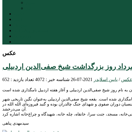
نمین
نیر
عکس
فیلم
پیوندها
جستجوی پیشرفته
درباره ما
تماس با ما
عکس
کس
/
یایین اسلایدر
2021-07-26
شناسه خبر : 4072
تعداد بازدید : 652
ل نامگذاری شده است. بقعه شیخ صفی‌الدین اردبیلی به‌عنوان نگین تاریخی شهر
بان دوران صفوی و شهدای جنگ چالدران بوده و گنبد فیروزه‌ای الله الله در
آن می‌درخشد.
سیدمهدی پناهی