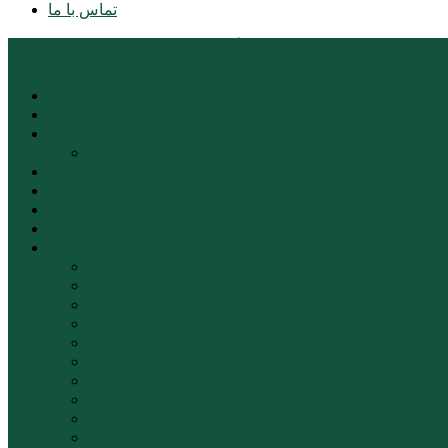
تماس با ما
پایگاه خبری تحلیلی قارتال
خانه
سیاسی
اجتماعی
پزشکی و سلامت
اقتصادی
علم و فناوری
فرهنگ و هنر
ورزشی
شهرستان‌ها
اردبیل
اصلاندوز
انگوت
بیله‌سوار
پارس‌آباد
خلخال
سرعین
کوثر
گرمی
مشکین‌شهر