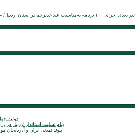
بر بعدی
اجرای ۱۰۰ برنامه به‌مناسبت عید غدیرخم در استان اردبیل/ «نقش‌آفرینی مردم» جزو رسالت‌های اصلی قرارگاه حضرت زهرا(س)
دولت چهار
پیام تسلیت استاندار اردبیل در پی
پیوند تمدنی ایران و آذربایجان 