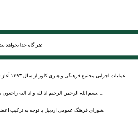
حضرت علی (ع):
هر گاه خدا بخواهد بند
عملیات اجرایی مجتمع فرهنگی و هنری کلور از سال ۱۳۹۳ آغاز شده بود که با عنایت وزیر فرهنگ و ارشاد اسلامی دولت چهاردهم و با ...
بسم الله الرحمن الرحیم انا لله و انا الیه راجعون با نهایت تاثر و تاسف باخبر شدیم هنرمند برجسته ایران و فرزند اردبیل، ...
شورای فرهنگ عمومی اردبیل با توجه به ترکیب اعضا و رویکرد عملیاتی، می‌تواند الگویی برای سایر استان‌های کشور باشد.