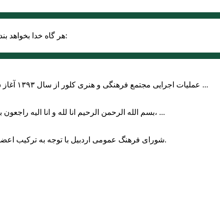
حضرت علی (ع):
هر گاه خدا بخواهد بند
عملیات اجرایی مجتمع فرهنگی و هنری کلور از سال ۱۳۹۳ آغاز شده بود که با عنایت وزیر فرهنگ و ارشاد اسلامی دولت چهاردهم و با ...
بسم الله الرحمن الرحیم انا لله و انا الیه راجعون با نهایت تاثر و تاسف باخبر شدیم هنرمند برجسته ایران و فرزند اردبیل، ...
شورای فرهنگ عمومی اردبیل با توجه به ترکیب اعضا و رویکرد عملیاتی، می‌تواند الگویی برای سایر استان‌های کشور باشد.