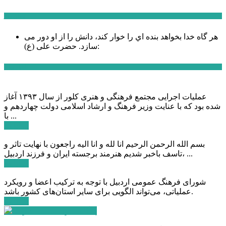
سخن روز
هر گاه خدا بخواهد بنده اي را خوار كند، دانش را از او دور می
حضرت علی (ع):
سازد.
اخبار ویژه
عملیات اجرایی مجتمع فرهنگی و هنری کلور از سال ۱۳۹۳ آغاز
شده بود که با عنایت وزیر فرهنگ و ارشاد اسلامی دولت چهاردهم و
با ...
ادامه ...
بسم الله الرحمن الرحیم انا لله و انا الیه راجعون با نهایت تاثر و
تاسف باخبر شدیم هنرمند برجسته ایران و فرزند اردبیل، ...
ادامه ...
شورای فرهنگ عمومی اردبیل با توجه به ترکیب اعضا و رویکرد
عملیاتی، می‌تواند الگویی برای سایر استان‌های کشور باشد.
ادامه ...