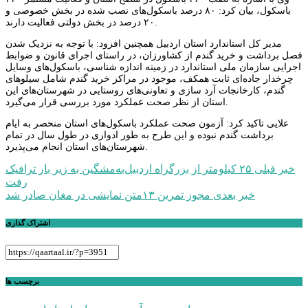
باسکول، بیان کرد: ۸۰ درصد باسکول‌های نصب شده در بخش خصوصی و
۲۰ درصد در بخش دولتی فعالیت دارند.
مدیر کل استاندارد استان اردبیل همچنین افزود: با توجه به نزدیک شدن
فصل برداشت و خرید گندم از کشاورزان، در راستای اجرای قانون و ضوابط
اجرایی سازمان ملی استاندارد در زمینه اندازه شناسی، باسکول‌های وسایل
چرخدار جاده‌ای ثابت همکف، موجود در مراکز خرید گندم شامل سیلو‌های
گندم، کارخانجات آرد سازی و تعاونی‌های روستایی در شهرستان‌های این
استان از نظر صحت عملکرد مورد بررسی قرار می‌گیرد.
علایی تاکید کرد: آزمون صحت عملکرد باسکول‌های استان منحصر به ایام
برداشت گندم نبوده و این طرح به طور ادواری در طول سال در تمام
شهرستان‌های استان انجام می‌پذیرد.
راهبری
خبر قبلی
۲۵ کیلومتر از بزرگراه اردبیل‌به‌مشگین به زیر بار ترافیک
رفت
نوشته
خبر بعدی
مجوز تمرین ۱۳متن نمایشی در مغان صادر شد
اشتراک گذاری
برچسب ها