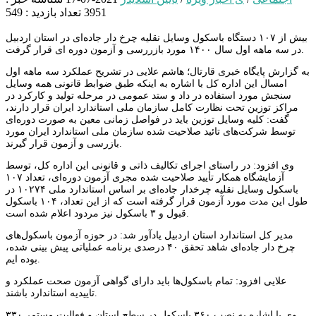
3951
تعداد بازدید : 549
بیش از ۱۰۷ دستگاه باسکول وسایل نقلیه چرخ دار جاده‌ای در استان اردبیل
در سه ماهه اول سال ۱۴۰۰ مورد بازررسی و آزمون دوره ای قرار گرفت.
به گزارش پایگاه خبری قارتال؛ هاشم علایی در تشریح عملکرد سه ماهه اول
امسال این اداره کل با اشاره به اینکه طبق ضوابط قانونی همه وسایل
سنجش مورد استفاده در داد و ستد عمومی در مرحله تولید و کارکرد در
مراکز توزین تحت نظارت کامل سازمان ملی استاندارد ایران قرار دارند،
گفت: کلیه وسایل توزین باید در فواصل زمانی معین به صورت دوره‌ای
توسط شرکت‌های تائید صلاحیت شده سازمان ملی استاندارد ایران مورد
بازرسی و آزمون قرار گیرند.
وی افزود: در راستای اجرای تکالیف ذاتی و قانونی این اداره کل، توسط
آزمایشگاه همکار تأیید صلاحیت شده مجری آزمون دوره‌ای، تعداد ۱۰۷
باسکول وسایل نقلیه چرخدار جاده‌ای بر اساس استاندارد ملی ۱۰۲۷۴ در
طول این مدت مورد آزمون قرار گرفته است که از این تعداد، ۱۰۴ باسکول
قبول و ۳ باسکول نیز مردود اعلام شده است.
مدیر کل استاندارد استان اردبیل یادآور شد: در حوزه آزمون باسکول‌های
چرخ دار جاده‌ای شاهد تحقق ۴۰ درصدی برنامه عملیاتی پیش بینی شده،
بوده ایم.
علایی افزود: تمام باسکول‌ها باید دارای گواهی آزمون صحت عملکرد و
تاییدیه استاندارد باشند.
وی با اشاره به نصب ۳۶۰ باسکول در سطح استان و فعالیت مستمر ۳۳۰