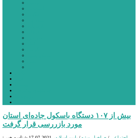
اردبیل
اصلاندوز
انگوت
بیله‌سوار
پارس‌آباد
خلخال
سرعین
کوثر
گرمی
مشکین‌شهر
نمین
نیر
عکس
فیلم
پیوندها
جستجوی پیشرفته
درباره ما
تماس با ما
بیش از ۱۰۷ دستگاه باسکول جاده‌ای استان
مورد بازررسی قرار گرفت
اجتماعی
/
ی اخبار ویژه
/
یایین اسلایدر
2021-07-17
شناسه خبر :