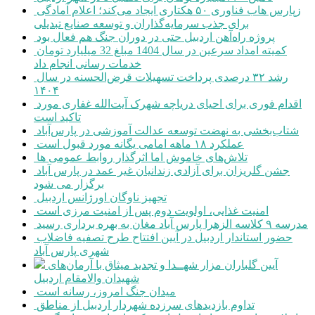
زپارس هاب فناوری ۵۰ هکتاری ایجاد می‌کند؛ اعلام آمادگی
برای جذب سرمایه‌گذاران و توسعه صنایع تبدیلی
پروژه راه‌آهن اردبیل حتی در دوران جنگ هم فعال بود
کمیته امداد سرعین در سال 1404 مبلغ 32 میلیارد تومان
خدمات رسانی انجام داد
رشد ۳۲ درصدی پرداخت تسهیلات قرض‌الحسنه در سال
۱۴۰۴
اقدام فوری برای احیای دریاچه شهرک آیت‌الله غفاری مورد
تاکید است
شتاب‌بخشی به نهضت توسعه عدالت آموزشی در پارس‌آباد
عملکرد ۱۸ ماهه امامی یگانه مورد قبول است
تلاش‌های خاموش اما اثرگذار روابط عمومی ها
جشن گلریزان برای آزادی زندانیان غیر عمد در پارس آباد
برگزار می شود
تجهیز ناوگان اورژانس اردبیل
امنیت غذایی، اولویت دوم پس از امنیت مرزی است
مدرسه ۹ کلاسه الزهرا پارس آباد مغان به بهره برداری رسید
حضور استاندار اردبیل در آیین افتتاح طرح تصفیه فاضلاب
شهری پارس آباد
آیین گلباران مزار شهــدا و تجدید میثاق با آرمان‌های
شهیدان والامقام اردبیل
میدان جنگ امروز، رسانه است
تداوم بازدیدهای سرزده شهردار اردبیل از مناطق