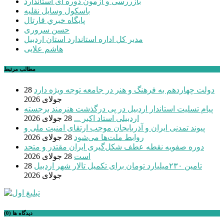
بازررسی و آزمون دوره ای استاندارد
باسکول وسایل نقلیه
پايگاه خبري قارتال
حسن سروری
مدیر کل اداره استاندارد استان اردبیل
هاشم علایی
مطالب مرتبط
دولت چهاردهم به فرهنگ و هنر در جامعه توجه ویژه دارد
28
جولای 2026
پیام تسلیت استاندار اردبیل در پی درگذشت هنرمند برجسته
اردبیلی استاد اکبر ...
28 جولای 2026
پیوند تمدنی ایران و آذربایجان موجب ارتقای امنیت ملی و
روابط ملت‌ها می‌شود
28 جولای 2026
دوره صفویه نقطه عطف شکل‌گیری ایران مقتدر و متحد
است
28 جولای 2026
تامین ۲۳۰میلیارد تومان برای تکمیل تالار شهر اردبیل
28
جولای 2026
دیدگاه ها (0)