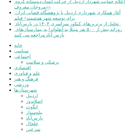
اعلام حمایت شهردار اردبیل از حرکت انسان‌دوستانه گروه
«مروجان معروف»
آغاز همکاری شهرداری اردبیل با پژوهشگاه فضایی ایران
برای توسعه شهر هوشمند+ فیلم
تجلیل از برترین‌های کنکور سراسری ۱۴۰۴ در پارس‌آباد
روزانه بیش از ۵۰۰ نفر مبتلا به آنفلوانزا به بیمارستان‌های
پارس آباد مراجعه می کنند
خانه
سیاسی
اجتماعی
پزشکی و سلامت
اقتصادی
علم و فناوری
فرهنگ و هنر
ورزشی
شهرستان‌ها
اردبیل
اصلاندوز
انگوت
بیله‌سوار
پارس‌آباد
خلخال
سرعین