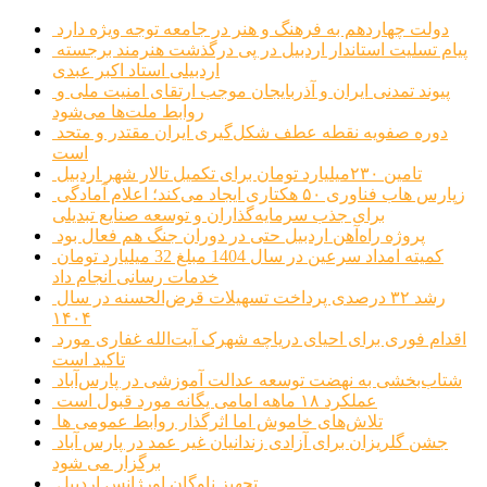
دولت چهاردهم به فرهنگ و هنر در جامعه توجه ویژه دارد
پیام تسلیت استاندار اردبیل در پی درگذشت هنرمند برجسته
اردبیلی استاد اکبر عبدی
پیوند تمدنی ایران و آذربایجان موجب ارتقای امنیت ملی و
روابط ملت‌ها می‌شود
دوره صفویه نقطه عطف شکل‌گیری ایران مقتدر و متحد
است
تامین ۲۳۰میلیارد تومان برای تکمیل تالار شهر اردبیل
زپارس هاب فناوری ۵۰ هکتاری ایجاد می‌کند؛ اعلام آمادگی
برای جذب سرمایه‌گذاران و توسعه صنایع تبدیلی
پروژه راه‌آهن اردبیل حتی در دوران جنگ هم فعال بود
کمیته امداد سرعین در سال 1404 مبلغ 32 میلیارد تومان
خدمات رسانی انجام داد
رشد ۳۲ درصدی پرداخت تسهیلات قرض‌الحسنه در سال
۱۴۰۴
اقدام فوری برای احیای دریاچه شهرک آیت‌الله غفاری مورد
تاکید است
شتاب‌بخشی به نهضت توسعه عدالت آموزشی در پارس‌آباد
عملکرد ۱۸ ماهه امامی یگانه مورد قبول است
تلاش‌های خاموش اما اثرگذار روابط عمومی ها
جشن گلریزان برای آزادی زندانیان غیر عمد در پارس آباد
برگزار می شود
تجهیز ناوگان اورژانس اردبیل