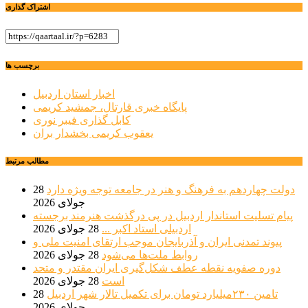
اشتراک گذاری
برچسب ها
اخبار استان اردبیل
پایگاه خبری قارتال، جمشید کریمی
کابل گذاری فیبر نوری
یعقوب کریمی بخشدار بران
مطالب مرتبط
دولت چهاردهم به فرهنگ و هنر در جامعه توجه ویژه دارد
28
جولای 2026
پیام تسلیت استاندار اردبیل در پی درگذشت هنرمند برجسته
اردبیلی استاد اکبر ...
28 جولای 2026
پیوند تمدنی ایران و آذربایجان موجب ارتقای امنیت ملی و
روابط ملت‌ها می‌شود
28 جولای 2026
دوره صفویه نقطه عطف شکل‌گیری ایران مقتدر و متحد
است
28 جولای 2026
تامین ۲۳۰میلیارد تومان برای تکمیل تالار شهر اردبیل
28
جولای 2026