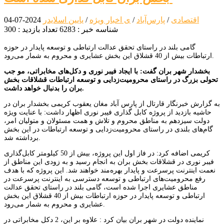
اقتصادی
/
پارس‌آباد
/
ی اخبار ویژه
/
یایین اسلایدر
2024-07-04
شناسه خبر : 6283
تعداد بازدید : 300
گامی بلند در راستای تحقق عدالت ارتباطی و توسعه پایدار در حوزه
ارتباطات بیش از 40 قشلاق این بخش عشایری و محروم به شمار می‌رود.
بخشدار شهر بران گفت: با ایجاد فیبر نوری و دکل‌های مخابراتی، مو جب
تحولی بزرگ در راستای محرومیت‌زدایی و توسعه ارتباطات قشلاقات بخش
بران را بدنبال خواهد داشت.
به گزارش خبرنگار قارتال از پارس آباد مغان یعقوب کریمی بخشدار بران‌ در
حاشیه بازدید از پروژه کابل گذاری فیبر نوری اظهار داشت: با عنایت ویژه
دولت سیزدهم به مناطق محروم و تلاش و همت مسئولان و متولیان امر،
گام‌های بلندی در راستای محرومیت‌زدایی و توسعه ارتباطات در این بخش
برداشته شد.
کریمی اضافه کرد: در فاز اول این پروژه، بیش از 50 کیلومتر کابل‌گذاری
فیبر نوری در قشلاقات بخش بران به انجام رسید و به زودی این مناطق از
نعمت اینترنت پرسرعت و پایدار بهره‌مند خواهند شد. این پروژه که با هدف
رفع محرومیت‌های ارتباطی و توسعه دسترسی به اینترنت پرسرعت در
مناطق عشایری اجرا شده است، گامی بلند در راستای تحقق عدالت
ارتباطی و توسعه پایدار در حوزه ارتباطات بیش از 40 قشلاق این بخش
عشایری و محروم به شمار می‌رود.
نماینده دولت در شهر بران بیان کرد : علاوه بر این، 2 دکل مخابراتی در