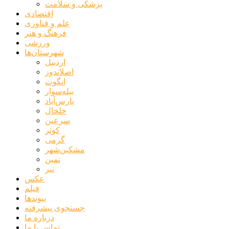
پزشکی و سلامت
اقتصادی
علم و فناوری
فرهنگ و هنر
ورزشی
شهرستان‌ها
اردبیل
اصلاندوز
انگوت
بیله‌سوار
پارس‌آباد
خلخال
سرعین
کوثر
گرمی
مشکین‌شهر
نمین
نیر
عکس
فیلم
پیوندها
جستجوی پیشرفته
درباره ما
تماس با ما