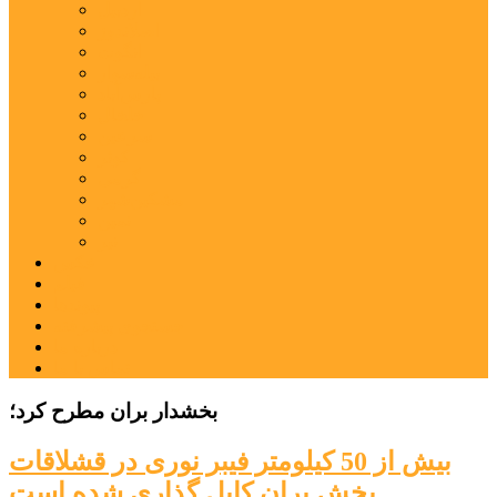
اردبیل
اصلاندوز
انگوت
بیله‌سوار
پارس‌آباد
خلخال
سرعین
کوثر
گرمی
مشکین‌شهر
نمین
نیر
عکس
فیلم
پیوندها
جستجوی پیشرفته
درباره ما
تماس با ما
بخشدار بران مطرح کرد؛
بیش از 50 کیلومتر فیبر نوری در قشلاقات
بخش بران کابل گذاری شده است