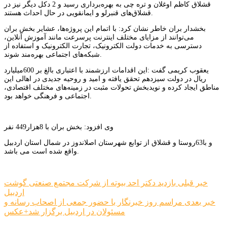
قشلاق کاظم اوغلان و تره چی به بهره‌برداری رسید و 2 دکل دیگر نیز در
قشلاق‌های قنبرلو و ایمانقویی در حال احداث هستند.
بخشدار بران خاطر نشان کرد: با اتمام این پروژه‌ها، عشایر بخش بران
می‌توانند از مزایای مختلف اینترنت پرسرعت مانند آموزش آنلاین،
دسترسی به خدمات دولت الکترونیک، تجارت الکترونیک و استفاده از
شبکه‌های اجتماعی بهره‌مند شوند.
یعقوب کریمی گفت :این اقدامات ارزشمند با اعتباری بالغ بر 600میلیارد
ریال در دولت سیزدهم تحقق یافته و امید و روحیه جدیدی در اهالی این
مناطق ایجاد کرده و نویدبخش تحولات مثبت در زمینه‌های مختلف اقتصادی،
اجتماعی و فرهنگی خواهد بود.
وی افزود: بخش بران با 8هزار449 نفر
و با63روستا و قشلاق از توابع شهرستان اصلاندوز در شمال استان اردبیل
واقع شده است می باشد.
راهبری
خبر قبلی
بازدید دکتر احد بیوته از شرکت مجتمع صنعتی گوشت
اردبیل
نوشته
خبر بعدی
مراسم روز خبرنگار با حضور جمعی از اصحاب رسانه و
مسئولان در اردبیل برگزار شد+عکس