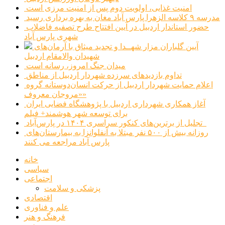
امنیت غذایی، اولویت دوم پس از امنیت مرزی است
مدرسه ۹ کلاسه الزهرا پارس آباد مغان به بهره برداری رسید
حضور استاندار اردبیل در آیین افتتاح طرح تصفیه فاضلاب
شهری پارس آباد
آیین گلباران مزار شهــدا و تجدید میثاق با آرمان‌های
شهیدان والامقام اردبیل
میدان جنگ امروز، رسانه است
تداوم بازدیدهای سرزده شهردار اردبیل از مناطق
اعلام حمایت شهردار اردبیل از حرکت انسان‌دوستانه گروه
«مروجان معروف»
آغاز همکاری شهرداری اردبیل با پژوهشگاه فضایی ایران
برای توسعه شهر هوشمند+ فیلم
تجلیل از برترین‌های کنکور سراسری ۱۴۰۴ در پارس‌آباد
روزانه بیش از ۵۰۰ نفر مبتلا به آنفلوانزا به بیمارستان‌های
پارس آباد مراجعه می کنند
خانه
سیاسی
اجتماعی
پزشکی و سلامت
اقتصادی
علم و فناوری
فرهنگ و هنر