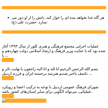
سخن روز
هر گاه خدا بخواهد بنده اي را خوار كند، دانش را از او دور می
حضرت علی (ع):
سازد.
اخبار ویژه
عملیات اجرایی مجتمع فرهنگی و هنری کلور از سال ۱۳۹۳ آغاز
شده بود که با عنایت وزیر فرهنگ و ارشاد اسلامی دولت چهاردهم و
با ...
ادامه ...
بسم الله الرحمن الرحیم انا لله و انا الیه راجعون با نهایت تاثر و
تاسف باخبر شدیم هنرمند برجسته ایران و فرزند اردبیل، ...
ادامه ...
شورای فرهنگ عمومی اردبیل با توجه به ترکیب اعضا و رویکرد
عملیاتی، می‌تواند الگویی برای سایر استان‌های کشور باشد.
ادامه ...