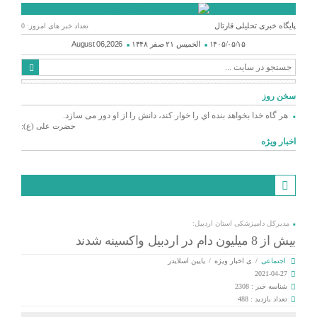
پایگاه خبری تحلیلی قارتال
تعداد خبر های امروز: 0
۱۴۰۵/۰۵/۱۵
الخميس ۲۱ صفر ۱۴۴۸
August 06,2026
سخن روز
هر گاه خدا بخواهد بنده اي را خوار كند، دانش را از او دور می سازد.
حضرت علی (ع):
اخبار ویژه
مدیرکل دامپزشکی استان اردبیل:
بیش از 8 میلیون دام در اردبیل واکسینه شدند
اجتماعی
/
ی اخبار ویژه
/
یایین اسلایدر
2021-04-27
شناسه خبر : 2308
تعداد بازدید : 488