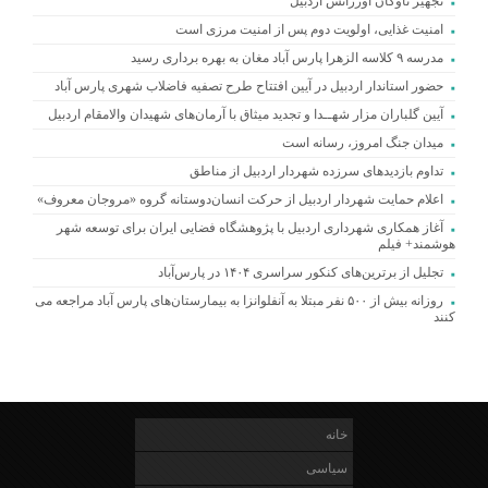
تجهیز ناوگان اورژانس اردبیل
امنیت غذایی، اولویت دوم پس از امنیت مرزی است
مدرسه ۹ کلاسه الزهرا پارس آباد مغان به بهره برداری رسید
حضور استاندار اردبیل در آیین افتتاح طرح تصفیه فاضلاب شهری پارس آباد
آیین گلباران مزار شهــدا و تجدید میثاق با آرمان‌های شهیدان والامقام اردبیل
میدان جنگ امروز، رسانه است
تداوم بازدیدهای سرزده شهردار اردبیل از مناطق
اعلام حمایت شهردار اردبیل از حرکت انسان‌دوستانه گروه «مروجان معروف»
آغاز همکاری شهرداری اردبیل با پژوهشگاه فضایی ایران برای توسعه شهر
هوشمند+ فیلم
تجلیل از برترین‌های کنکور سراسری ۱۴۰۴ در پارس‌آباد
روزانه بیش از ۵۰۰ نفر مبتلا به آنفلوانزا به بیمارستان‌های پارس آباد مراجعه می
کنند
خانه
سیاسی