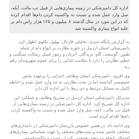
اداره کل دامپزشکی در زمینه بیماری‌هایی از قبیل تب مالت، آبله،
سل وارد عمل شده و نسبت به واکسینه کردن دام‌ها اقدام کرده
که در این مورد در سال گذشته ۸ میلیون و ۱۲۵ هزار راس دام بر
علیه انواع بیماری واکسینه شد.
به گزارش پایگاه خبری- تحلیلی قارتال؛ بهلول تکلوی اظهار کرد:
دامپزشکی استان اردبیل در حوزه نظارت بر انواع دام از جمله
طیور، گوسفند، گاو، پرندگان، آبزیان و زنبور عسل رسالت سنگینی و
خطیر نظارتی را دارد تا سلامت غذایی را برای عموم شهروندان رقم
زند.
وی افزود: دامپزشکی استان وظایف اجرایی را برعهده بخش
خصوصی گذاشته اما در بحث نظارتی به جد وارد عمل شده و احاطه
کامل به مسائل مرتبط و ذی ربط با این اداره کل دارد.
مدیرکل دامپزشکی استان اردبیل در تشریح وظایف و عملکرد این
اداره کل تصریح کرد: اداره کل دامپزشکی در زمینه بیماری‌هایی از
قبیل تب مالت، آبله، سل وارد عمل شده و نسبت به واکسینه کردن
دام‌ها اقدام کرده است.
وی ادامه داد: در همین خصوص بازرسان دامپزشکی در دامداری‌های
مختلف حاضر شده و تست‌های مختلف را جهت شناسایی بیماری‌های
احتمالی انجام می‌دهند، همچنین کنترل، تست و واکسیناسیون