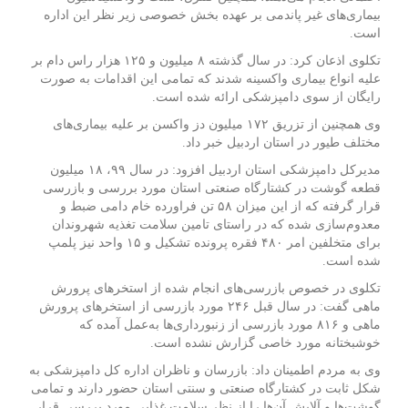
بیماری‌های غیر پاندمی بر عهده بخش خصوصی زیر نظر این اداره
است.
تکلوی اذعان کرد: در سال گذشته ۸ میلیون و ۱۲۵ هزار راس دام بر
علیه انواع بیماری واکسینه شدند که تمامی این اقدامات به صورت
رایگان از سوی دامپزشکی ارائه شده است.
وی همچنین از تزریق ۱۷۲ میلیون دز واکسن بر علیه بیماری‌های
مختلف طیور در استان اردبیل خبر داد.
مدیرکل دامپزشکی استان اردبیل افزود: در سال ۹۹، ۱۸ میلیون
قطعه گوشت در کشتارگاه صنعتی استان مورد بررسی و بازرسی
قرار گرفته که از این میزان ۵۸ تن فراورده خام دامی ضبط و
معدوم‌سازی شده که در راستای تامین سلامت تغذیه شهروندان
برای متخلفین امر ۴۸۰ فقره پرونده تشکیل و ۱۵ واحد نیز پلمپ
شده است.
تکلوی در خصوص بازرسی‌های انجام شده از استخرهای پرورش
ماهی گفت: در سال قبل ۲۴۶ مورد بازرسی از استخرهای پرورش
ماهی و ۸۱۶ مورد بازرسی از زنبورداری‌ها به‌عمل آمده که
خوشبختانه مورد خاصی گزارش نشده است.
وی به مردم اطمینان داد: بازرسان و ناظران اداره کل دامپزشکی به
شکل ثابت در کشتارگاه صنعتی و سنتی استان حضور دارند و تمامی
گوشت‌ها و آلایش آن‌ها را از نظر سلامت غذایی مورد بررسی قرار