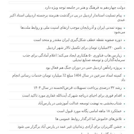
دولت چهاردهم به فرهنگ و هنر در جامعه توجه ویژه دارد
پیام تسلیت استاندار اردبیل در پی درگذشت هنرمند برجسته اردبیلی استاد اکبر
عبدی
پیوند تمدنی ایران و آذربایجان موجب ارتقای امنیت ملی و روابط ملت‌ها
می‌شود
دوره صفویه نقطه عطف شکل‌گیری ایران مقتدر و متحد است
تامین ۲۳۰میلیارد تومان برای تکمیل تالار شهر اردبیل
زپارس هاب فناوری ۵۰ هکتاری ایجاد می‌کند؛ اعلام آمادگی برای جذب
سرمایه‌گذاران و توسعه صنایع تبدیلی
پروژه راه‌آهن اردبیل حتی در دوران جنگ هم فعال بود
کمیته امداد سرعین در سال 1404 مبلغ 32 میلیارد تومان خدمات رسانی انجام
داد
رشد ۳۲ درصدی پرداخت تسهیلات قرض‌الحسنه در سال ۱۴۰۴
اقدام فوری برای احیای دریاچه شهرک آیت‌الله غفاری مورد تاکید است
شتاب‌بخشی به نهضت توسعه عدالت آموزشی در پارس‌آباد
عملکرد ۱۸ ماهه امامی یگانه مورد قبول است
تلاش‌های خاموش اما اثرگذار روابط عمومی ها
جشن گلریزان برای آزادی زندانیان غیر عمد در پارس آباد برگزار می شود