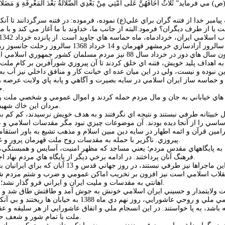
ي فرمايد” ثَلَاثٌ أَخَافُهُنَّ عَلَى أُمَّتِي مِنْ بَعْدِي الضَّلَالَةُ بَعْدَ الْمَعْرِفَةِ وَ م
پيامبر خدا از فتنه گران براي علي(ع) نموده، فرموده: در فتنه سرگردانند تا آ
به اهداف پليد خويش، فتنه اي خلق كردند تا آن پيروزي شورآفرين بر كام ملت
ن نبوده و نيست، ولي در اين ميان عده اي خيانت كار و منافق داخلي نيز آب به
حماسه ساز ايران اسلامي در سايه بصيرت و آگاهي و پابه پاي ولايت عرصه را بر ف
حماسه خلق شده ملت را به شكست بكشانند، دست به هر روش نابكاري زدند.
 هاي خياباني به جان و مال مردم حمله كردند و اموال عمومي و شخصي ملت را 
مردان اين خاك شهيد پرور، شهيد شدند و با اين كار روح احساسي ملت متدين ايران را بر انگيختند.
ل خبيثانه طرفي نبستند و نتيجه اي نگرفتند و به هدف خويش نرسيدند، كم كم به
ساسي را از آنجا ديده بودند. آن موضوعات چيزي نبود مگر مقدسات اسلامي 
فرامين قرآن و ائمه اطهار در سايه دين مبين اسلام و مذهب تشيع به باور اس
پيروزي. ناگزير با حمله به مقدسات روح ملت قهرمان پرور و غيور ايران اسلامي را آزردند و احساس مذهبي و ملي آنان را جريحه دار كردند.
له به پايگاههاي مقدس مردم؛ يعني مساجد كه مظهر امنيت، آسايس و همبستگي، 
فرهنگ آنان پرداختند. در ادامه برخي ديگر از پايگاه هاي مردم نهاد اجتماعي و نظامي نيز مورد هجوم كينه توزانه عوامل داخلي دشمن قرار گرفت.
هنگامي كه از اين ماجراها نيز طرفي نبس
نقلاب اسلامي است نيز افزون بر تخريب اماكن عمومي و ضرب و شتم مردم شعا
اهانتي به مقدسات و مليت ايران و ايراني فرو گذار نشد؛ تا اينكه محرم امام حسين (ع) و ايام عزاداري سرور و سالار شهيدان آغاز شد.
ملت ولايتمدار و حسيني ايران اسلامي خونش به جوش آمد و طاقتش طاق شد و 
عاشوراساز با عزمي ملي و روحي عاشورايي، رو
 باشد، به پا خواستند. در اين انسجام ملي و اتفاق عاشورايي از هر سليقه و 
ملت با تمام شور و شعف حسيني و عاشورايي به خيابان ها آمدند تا بساط فتنه و فتنه انگيزان را جمع كنند.