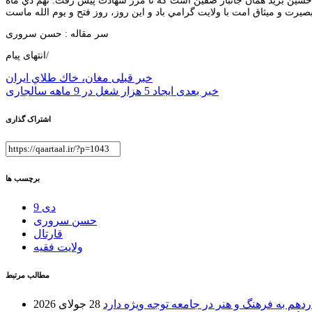
حسين بريد همان جانباز صفين است كه تا مرز شهادت پيش رفت. نهم دي ماه
سر مقاله : حسن سروری
انتهای پیام/
راهبری
خبر قبلی
مغان، خاك طلاي ايران
خبر بعدی
ایجاد 5 هزار شغل در 9 ماهه سالجاری
نوشته
اشتراک گذاری
برچسب ها
9 دی
حسن سروری
قارتال
ولایت فقیه
مطالب مرتبط
دهم به فرهنگ و هنر در جامعه توجه ویژه دارد
28 جولای 2026