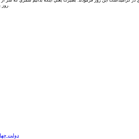
در گراميداشت اين روز فرمودند: بصيرت يعني اينكه بدانيم شمري كه سر از 
روز بصيرت و ميثاق امت با ولايت گرامي باد و اين روز، روز فتح و يوم الله ماست.
دولت چهار