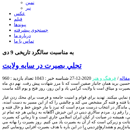
نمین
نیر
عکس
فیلم
پیوندها
جستجوی پیشرفته
درباره ما
تماس با ما
به مناسبت سالگرد تاریخی 9 دی
تجلي بصيرت در سايه ولايت
قاله
/
فرهنگ و هنر
2020-12-27
شناسه خبر : 1043
تعداد بازدید : 960
حسين بريد همان جانباز صفين است كه تا مرز شهادت پيش رفت. نهم دي ماه
خ نمايي ميكنند. تهديد براي قوام و امنيت جامعه و فرصت براي محك زدن عيار
 فتنه و فتنه گر مشخص مي كند و چالشي را كه از اين مسير به دست آمده،
هاي ماندگار در انتخاب درست مردم است كه نبرد با مار خوش خط و خال فتنه و
ا رقم زد. مردم سالاري ديني در اين خيزش آگاهانه به زيبايي هر چه تمام تر
ي، هميشه در صيانت از كيان ايران اسلامي جاري است و تا زماني كه بصيرت
انت و زيركي است كه از آن به بصيرت ياد مي كنيم. روز بصيرت را بهانه مي