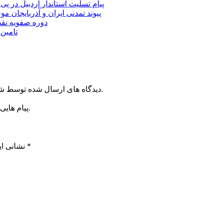
پیام تسلیت استاندار اردبیل در پی
پیوند تمدنی ایران و آذربایجان 
دوره صفویه نق
تامین ۲۳۰میلیارد تومان برای تکمیل تالار شهر ارد
دیدگاه های ارسال شده توسط شما، پس از تایید توسط خبرگزاری الف در وب منتشر خواهد شد.
پیام هایی که به غیر از زبان فارسی یا غیر مرتبط باشد منتشر نخواهد شد.
*
بخش‌های موردنیاز علامت‌گذاری شده‌اند
نشانی ای