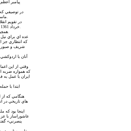
پيامبر اعظم(ص) م
در توصيفي كه 
ماست يا از طرف ديگران؟ فرمود:البته از جانب ما، خداوند با ما آغاز مي كند و با ما پايان مي دهد. خداوند، پس از شرك، با ما ميان دل ها، پيوند و الفت پديد آورد.
خرداد 1361 سالروز آزادسازي خرمشهر قهرمان و 14 خرداد 1368 سالروز رحلت جانسوز رهبر كبير انقلاب اسلامي، حضرت امام خميني(ره) و آغاز رهبري امام خامنه اي.
همچون سال هاي دور در خرداد سال 88 نيز مردم مسلمان كشور جمهوري اسلامي ايران، حماسه اي خلق كردند، حماسه اي كه سبب بهت و حيرت جهانيان گرديد.
عده اي براي نيل 
كه انتظاري جز اي
شريف و صبور و 
آنان با اردوكشي
وقتي از اين اعما
كه همواره ضربه ا
ايران با عمل به 
ابتدا با حم
هاي تاريخي در ا
اينجا بود كه 
ينصرني» گفته