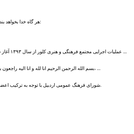
حضرت علی (ع):
هر گاه خدا بخواهد بند
عملیات اجرایی مجتمع فرهنگی و هنری کلور از سال ۱۳۹۳ آغاز شده بود که با عنایت وزیر فرهنگ و ارشاد اسلامی دولت چهاردهم و با ...
بسم الله الرحمن الرحیم انا لله و انا الیه راجعون با نهایت تاثر و تاسف باخبر شدیم هنرمند برجسته ایران و فرزند اردبیل، ...
شورای فرهنگ عمومی اردبیل با توجه به ترکیب اعضا و رویکرد عملیاتی، می‌تواند الگویی برای سایر استان‌های کشور باشد.