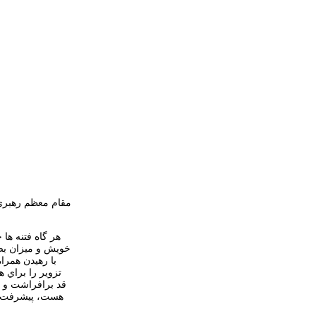
مقام معظم رهبري 
هر گاه فتنه ها
خويش و ميزان بصي
با رهيدن همرا
تزوير را براي 
قد برافراشت و ب
هست، پيشرفت و م