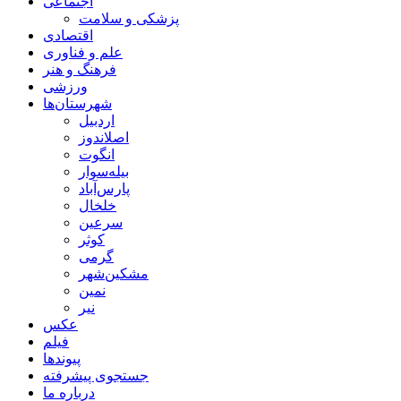
اجتماعی
پزشکی و سلامت
اقتصادی
علم و فناوری
فرهنگ و هنر
ورزشی
شهرستان‌ها
اردبیل
اصلاندوز
انگوت
بیله‌سوار
پارس‌آباد
خلخال
سرعین
کوثر
گرمی
مشکین‌شهر
نمین
نیر
عکس
فیلم
پیوندها
جستجوی پیشرفته
درباره ما