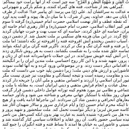
َضَلَّاتُ الْفِتَنِ وَ شَهْوَةُ الْبَطْنِ وَ الْفَرْجِ” سه چيز است كه از آنها برامت خود بيمناكم:
گمراهي بعد از شناخت، فتنه هاي گمراه كننده، و شكم بارگي و شهوتراني.
نكه عدالت به سراغشان آيد. علي (ع) مي پرسد: اي پيامبر خدا! عدالت از طرف
در تقويم انقلاب اسلامي ايران، خردادماه، ماه حماسه هاي جاويد است. از پانزده خرداد 1342 كه نقطه عطف و آغاز نهضت اسلامي حضرت امام خميني(ره) گرفته تا سوم
 تلخ گردد. در اين ميان هزينه هاي سنگيني بر ملت تحميل شد. از دشمن درون
 آسياب دشمن ريختندو آتش افروخته فتنه را افروخته تر نگه داشتند؛ اما ملت
تنه و فتنه گران تنگ و تنگ تر كردند. ناگزير فتنه گران براي اينكه بتوانند
در آتش كينه خويش سوزاندند. در اين حملات ناجوانمردانه عده اي از زنان و
 اقداماتي ديگر دست زدند. و در موضوعاتي ورود كرده و به آنها اهانت نمودند
و عاشورايي و ارزش هاي ديني ملت؛ زيرا دشمن پليد خوب مي دانست كه ملت
تقامت و مقاومت رسيده است و نتيجه ايستادگي و مقاومت نيز چيزي نيست مگر
محل عبادت و انجام فرايض مذهبي و ديني ايرانيان است، به مقابله با ملت و
تند، در روز جهاني قدس و 13 آبان كه براي ايرانيان بعنوان روز مقابله با استكبار جهاني معرفي و شناخته مي شود و يادآور حماسه
رهاي انحرافي و دشمن شاد كن سردادند. اين ماجراها ادامه يافت و از هيچ
كاسه صبرش لبريز؛ و ديگر نتوانست تحمل كند. ملت سلحشور و شهيد پرور و
ز نهم دي ماه 1388 به خيابان ها ريختند و بي آنكه« هل من ناصري» شنيده باشند به عبارت بهتر بدون انكه كسي«هل من ناصر
عقيده سياسي حضور يافت. آن روز عقايد و اختلافات سياسي كنار گذاشته شد و