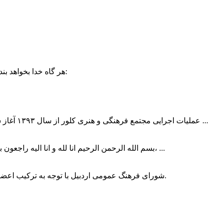
حضرت علی (ع):
هر گاه خدا بخواهد بند
عملیات اجرایی مجتمع فرهنگی و هنری کلور از سال ۱۳۹۳ آغاز شده بود که با عنایت وزیر فرهنگ و ارشاد اسلامی دولت چهاردهم و با ...
بسم الله الرحمن الرحیم انا لله و انا الیه راجعون با نهایت تاثر و تاسف باخبر شدیم هنرمند برجسته ایران و فرزند اردبیل، ...
شورای فرهنگ عمومی اردبیل با توجه به ترکیب اعضا و رویکرد عملیاتی، می‌تواند الگویی برای سایر استان‌های کشور باشد.