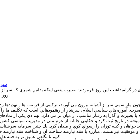
سرم
در گراميداشت اين روز فرمودند: بصيرت يعني اينكه بدانيم شمري كه سر از 
روز بصيرت و ميثاق امت با ولايت گرامي باد و اين روز، روز فتح و يوم الله ماست.
 چون مار سمي سر از آشيانه بيرون مي آورند، تركيبي از فرصت ها و تهديدها ر
رت. آموزه هاي سياسي اسلام، سرشار از رهنمودهايي است كه تكليف ما را با
ه با بصيرت و گذرا به رفتار مناسب، از ميان بر مي دارد. نهم دي يكي از نماد
هميشه در تاريخ ثبت كرد و حكايتي جانانه از عزم ملي در مديريت سياسي كشور ر
دخواهان و كينه توزان را رسواي كوي و ميدان كرد. يك چنين سرمايه سرشناس
وفقيت نيز هست. مبارزه با فتنه نيازمند شناخت آن و شناخت فتنه نيازمند فت
كنيم تا نگاهي عميق تر به فتنه ها بياندازيم و هشدارهاي ديني را در اين باره با هدف بصيرت افزايي رونمايي كنيم.