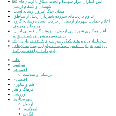
آیین گلباران مزار شهــدا و تجدید میثاق با آرمان‌های
شهیدان والامقام اردبیل
میدان جنگ امروز، رسانه است
تداوم بازدیدهای سرزده شهردار اردبیل از مناطق
اعلام حمایت شهردار اردبیل از حرکت انسان‌دوستانه گروه
«مروجان معروف»
آغاز همکاری شهرداری اردبیل با پژوهشگاه فضایی ایران
برای توسعه شهر هوشمند+ فیلم
تجلیل از برترین‌های کنکور سراسری ۱۴۰۴ در پارس‌آباد
روزانه بیش از ۵۰۰ نفر مبتلا به آنفلوانزا به بیمارستان‌های
پارس آباد مراجعه می کنند
خانه
سیاسی
اجتماعی
پزشکی و سلامت
اقتصادی
علم و فناوری
فرهنگ و هنر
ورزشی
شهرستان‌ها
اردبیل
اصلاندوز
انگوت