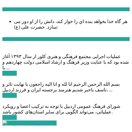
سخن روز
هر گاه خدا بخواهد بنده اي را خوار كند، دانش را از او دور می
حضرت علی (ع):
سازد.
اخبار ویژه
عملیات اجرایی مجتمع فرهنگی و هنری کلور از سال ۱۳۹۳ آغاز
شده بود که با عنایت وزیر فرهنگ و ارشاد اسلامی دولت چهاردهم و
با ...
ادامه ...
بسم الله الرحمن الرحیم انا لله و انا الیه راجعون با نهایت تاثر و
تاسف باخبر شدیم هنرمند برجسته ایران و فرزند اردبیل، ...
ادامه ...
شورای فرهنگ عمومی اردبیل با توجه به ترکیب اعضا و رویکرد
عملیاتی، می‌تواند الگویی برای سایر استان‌های کشور باشد.
ادامه ...