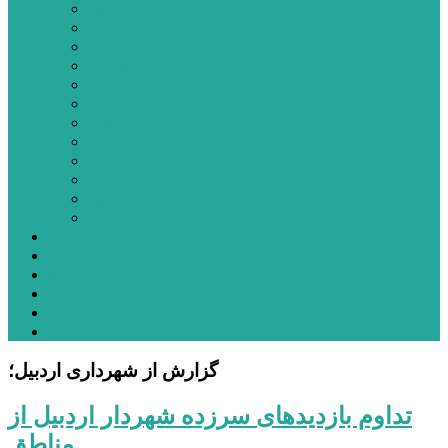
اردبیل
اصلاندوز
انگوت
بیله‌سوار
پارس‌آباد
خلخال
سرعین
کوثر
گرمی
مشکین‌شهر
نمین
نیر
عکس
فیلم
پیوندها
جستجوی پیشرفته
درباره ما
تماس با ما
گزارش از شهرداری اردبیل؛
تداوم بازدیدهای سرزده شهردار اردبیل از
مناطق