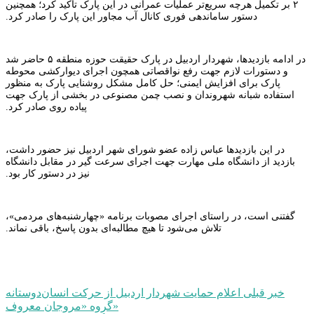
۲ بر تکمیل هرچه سریع‌تر عملیات عمرانی در این پارک تاکید کرد؛ همچنین
دستور ساماندهی فوری کانال آب مجاور این پارک را صادر کرد.
در ادامه بازدیدها، شهردار اردبیل در پارک حقیقت حوزه منطقه ۵ حاضر شد
و دستورات لازم جهت رفع نواقصاتی همچون اجرای دیوارکشی محوطه
پارک برای افزایش ایمنی؛ حل کامل مشکل روشنایی پارک به منظور
استفاده شبانه شهروندان و نصب چمن مصنوعی در بخشی از پارک جهت
پیاده روی صادر کرد.
در این بازدیدها عباس زاده عضو شورای شهر اردبیل نیز حضور داشت،
بازدید از دانشگاه ملی مهارت جهت اجرای سرعت گیر در مقابل دانشگاه
نیز در دستور کار بود.
گفتنی است، در راستای اجرای مصوبات برنامه «چهارشنبه‌های مردمی»،
تلاش می‌شود تا هیچ مطالبه‌ای بدون پاسخ، باقی نماند.
راهبری
خبر قبلی
اعلام حمایت شهردار اردبیل از حرکت انسان‌دوستانه
گروه «مروجان معروف»