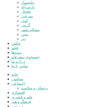
بیله‌سوار
پارس‌آباد
خلخال
سرعین
کوثر
گرمی
مشکین‌شهر
نمین
نیر
عکس
فیلم
پیوندها
جستجوی پیشرفته
درباره ما
تماس با ما
خانه
سیاسی
اجتماعی
پزشکی و سلامت
اقتصادی
علم و فناوری
فرهنگ و هنر
ورزشی