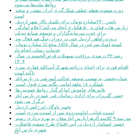
روابط ملت‌ها می‌شود
دوره صفویه نقطه عطف شکل‌گیری ایران مقتدر و متحد
است
تامین ۲۳۰میلیارد تومان برای تکمیل تالار شهر اردبیل
زپارس هاب فناوری ۵۰ هکتاری ایجاد می‌کند؛ اعلام آمادگی
برای جذب سرمایه‌گذاران و توسعه صنایع تبدیلی
پروژه راه‌آهن اردبیل حتی در دوران جنگ هم فعال بود
کمیته امداد سرعین در سال 1404 مبلغ 32 میلیارد تومان
خدمات رسانی انجام داد
رشد ۳۲ درصدی پرداخت تسهیلات قرض‌الحسنه در سال
۱۴۰۴
اقدام فوری برای احیای دریاچه شهرک آیت‌الله غفاری مورد
تاکید است
شتاب‌بخشی به نهضت توسعه عدالت آموزشی در پارس‌آباد
عملکرد ۱۸ ماهه امامی یگانه مورد قبول است
تلاش‌های خاموش اما اثرگذار روابط عمومی ها
جشن گلریزان برای آزادی زندانیان غیر عمد در پارس آباد
برگزار می شود
تجهیز ناوگان اورژانس اردبیل
امنیت غذایی، اولویت دوم پس از امنیت مرزی است
مدرسه ۹ کلاسه الزهرا پارس آباد مغان به بهره برداری رسید
حضور استاندار اردبیل در آیین افتتاح طرح تصفیه فاضلاب
شهری پارس آباد