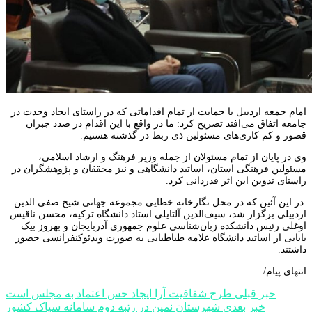
امام جمعه اردبیل با حمایت از تمام اقداماتی که در راستای ایجاد وحدت در
جامعه اتفاق می‌افتد تصریح کرد: ما در واقع با این اقدام در صدد جبران
قصور و کم کاری‌های مسئولین ذی ربط در گذشته هستیم.
وی در پایان از تمام مسئولان از جمله وزیر فرهنگ و ارشاد اسلامی،
مسئولین فرهنگی استان، اساتید دانشگاهی و نیز محققان و پژوهشگران در
راستای تدوین این اثر قدردانی کرد.
در این آئین که در محل نگارخانه خطایی مجموعه جهانی شیخ صفی الدین
اردبیلی برگزار شد، سیف‌الدین آلتایلی استاد دانشگاه ترکیه، محسن ناقیس
اوغلی رئیس دانشکده زبان‌شناسی علوم جمهوری آذربایجان و بهروز بیک
بابایی از اساتید دانشگاه علامه طباطبایی به صورت ویدئوکنفرانسی حضور
داشتند.
انتهای پیام/
راهبری
خبر قبلی
طرح شفافیت آرا ایجاد حس اعتماد به مجلس است
خبر بعدی
شهرستان نمین در رتبه دوم سامانه سیاک کشور