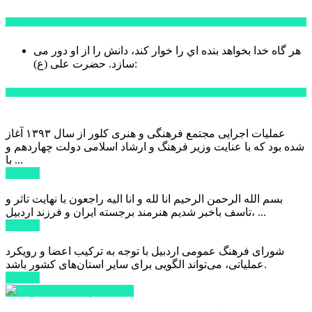
سخن روز
هر گاه خدا بخواهد بنده اي را خوار كند، دانش را از او دور می
حضرت علی (ع):
سازد.
اخبار ویژه
عملیات اجرایی مجتمع فرهنگی و هنری کلور از سال ۱۳۹۳ آغاز
شده بود که با عنایت وزیر فرهنگ و ارشاد اسلامی دولت چهاردهم و
با ...
ادامه ...
بسم الله الرحمن الرحیم انا لله و انا الیه راجعون با نهایت تاثر و
تاسف باخبر شدیم هنرمند برجسته ایران و فرزند اردبیل، ...
ادامه ...
شورای فرهنگ عمومی اردبیل با توجه به ترکیب اعضا و رویکرد
عملیاتی، می‌تواند الگویی برای سایر استان‌های کشور باشد.
ادامه ...