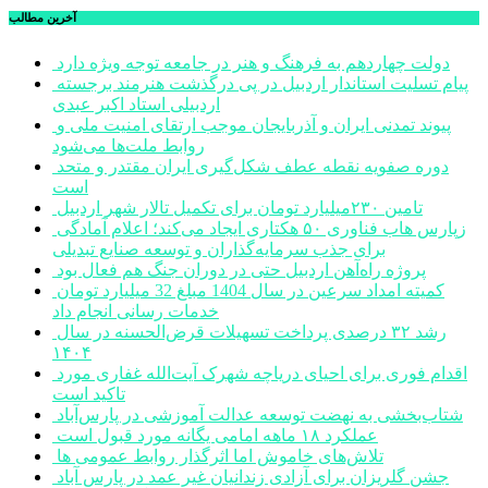
آخرین مطالب
دولت چهاردهم به فرهنگ و هنر در جامعه توجه ویژه دارد
پیام تسلیت استاندار اردبیل در پی درگذشت هنرمند برجسته
اردبیلی استاد اکبر عبدی
پیوند تمدنی ایران و آذربایجان موجب ارتقای امنیت ملی و
روابط ملت‌ها می‌شود
دوره صفویه نقطه عطف شکل‌گیری ایران مقتدر و متحد
است
تامین ۲۳۰میلیارد تومان برای تکمیل تالار شهر اردبیل
زپارس هاب فناوری ۵۰ هکتاری ایجاد می‌کند؛ اعلام آمادگی
برای جذب سرمایه‌گذاران و توسعه صنایع تبدیلی
پروژه راه‌آهن اردبیل حتی در دوران جنگ هم فعال بود
کمیته امداد سرعین در سال 1404 مبلغ 32 میلیارد تومان
خدمات رسانی انجام داد
رشد ۳۲ درصدی پرداخت تسهیلات قرض‌الحسنه در سال
۱۴۰۴
اقدام فوری برای احیای دریاچه شهرک آیت‌الله غفاری مورد
تاکید است
شتاب‌بخشی به نهضت توسعه عدالت آموزشی در پارس‌آباد
عملکرد ۱۸ ماهه امامی یگانه مورد قبول است
تلاش‌های خاموش اما اثرگذار روابط عمومی ها
جشن گلریزان برای آزادی زندانیان غیر عمد در پارس آباد