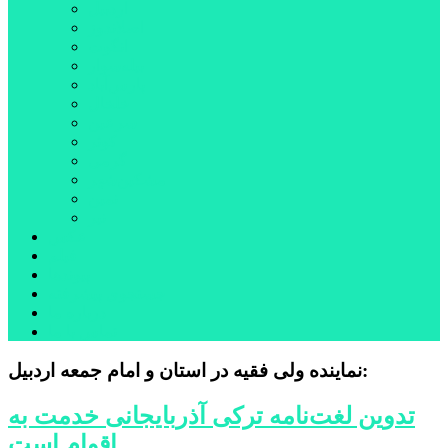
اردبیل
اصلاندوز
انگوت
بیله‌سوار
پارس‌آباد
خلخال
سرعین
کوثر
گرمی
مشکین‌شهر
نمین
نیر
عکس
فیلم
پیوندها
جستجوی پیشرفته
درباره ما
تماس با ما
نماینده ولی فقیه در استان و امام جمعه اردبیل:
تدوین لغت‌نامه ترکی آذربایجانی خدمت به
اقوام است