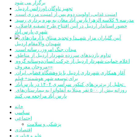
برگزار می شود
تجهیز ناوگان اورژانس اردبیل
امنیت غذایی، اولویت دوم پس از امنیت مرزی است
مدرسه ۹ کلاسه الزهرا پارس آباد مغان به بهره برداری رسید
حضور استاندار اردبیل در آیین افتتاح طرح تصفیه فاضلاب
شهری پارس آباد
آیین گلباران مزار شهــدا و تجدید میثاق با آرمان‌های
شهیدان والامقام اردبیل
میدان جنگ امروز، رسانه است
تداوم بازدیدهای سرزده شهردار اردبیل از مناطق
اعلام حمایت شهردار اردبیل از حرکت انسان‌دوستانه گروه
«مروجان معروف»
آغاز همکاری شهرداری اردبیل با پژوهشگاه فضایی ایران
برای توسعه شهر هوشمند+ فیلم
تجلیل از برترین‌های کنکور سراسری ۱۴۰۴ در پارس‌آباد
روزانه بیش از ۵۰۰ نفر مبتلا به آنفلوانزا به بیمارستان‌های
پارس آباد مراجعه می کنند
خانه
سیاسی
اجتماعی
پزشکی و سلامت
اقتصادی
علم و فناوری