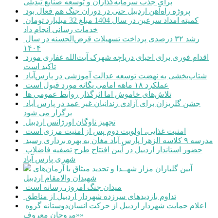
برای جذب سرمایه‌گذاران و توسعه صنایع تبدیلی
پروژه راه‌آهن اردبیل حتی در دوران جنگ هم فعال بود
کمیته امداد سرعین در سال 1404 مبلغ 32 میلیارد تومان
خدمات رسانی انجام داد
رشد ۳۲ درصدی پرداخت تسهیلات قرض‌الحسنه در سال
۱۴۰۴
اقدام فوری برای احیای دریاچه شهرک آیت‌الله غفاری مورد
تاکید است
شتاب‌بخشی به نهضت توسعه عدالت آموزشی در پارس‌آباد
عملکرد ۱۸ ماهه امامی یگانه مورد قبول است
تلاش‌های خاموش اما اثرگذار روابط عمومی ها
جشن گلریزان برای آزادی زندانیان غیر عمد در پارس آباد
برگزار می شود
تجهیز ناوگان اورژانس اردبیل
امنیت غذایی، اولویت دوم پس از امنیت مرزی است
مدرسه ۹ کلاسه الزهرا پارس آباد مغان به بهره برداری رسید
حضور استاندار اردبیل در آیین افتتاح طرح تصفیه فاضلاب
شهری پارس آباد
آیین گلباران مزار شهــدا و تجدید میثاق با آرمان‌های
شهیدان والامقام اردبیل
میدان جنگ امروز، رسانه است
تداوم بازدیدهای سرزده شهردار اردبیل از مناطق
اعلام حمایت شهردار اردبیل از حرکت انسان‌دوستانه گروه
«مروجان معروف»