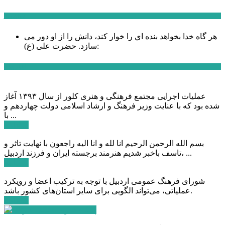
سخن روز
هر گاه خدا بخواهد بنده اي را خوار كند، دانش را از او دور می
حضرت علی (ع):
سازد.
اخبار ویژه
عملیات اجرایی مجتمع فرهنگی و هنری کلور از سال ۱۳۹۳ آغاز
شده بود که با عنایت وزیر فرهنگ و ارشاد اسلامی دولت چهاردهم و
با ...
ادامه ...
بسم الله الرحمن الرحیم انا لله و انا الیه راجعون با نهایت تاثر و
تاسف باخبر شدیم هنرمند برجسته ایران و فرزند اردبیل، ...
ادامه ...
شورای فرهنگ عمومی اردبیل با توجه به ترکیب اعضا و رویکرد
عملیاتی، می‌تواند الگویی برای سایر استان‌های کشور باشد.
ادامه ...