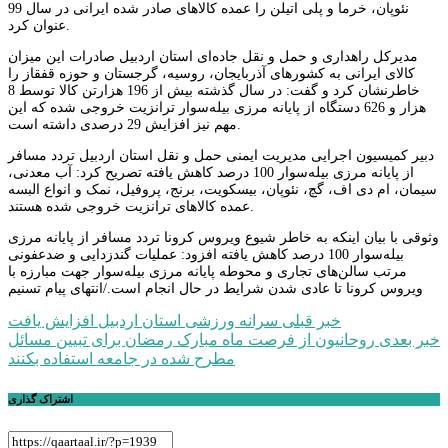
نئوپان، خرما و پلی اتیلن را عمده کالاهای صادر شده ایرانی در سال 99
عنوان کرد.
مدیرکل راهداری و حمل و نقل جاده‌ای استان اردبیل صادرات این میزان
کالای ایرانی به کشورهای آذربایجان، روسیه، گرجستان و حوزه قفقاز را
خاطرنشان کرد و گفت: در سال گذشته بیش از 196 هزارتن کالا توسط 8
هزار و 626 دستگاه از پایانه مرزی بیله‌سوار ترانزیت خروجی شده که این
مهم نیز افزایش 29 درصدی داشته است.
دبیر کمیسیون اجرایی مدیریت ایمنی حمل و نقل استان اردبیل تردد مسافر
از پایانه مرزی بیله‌سوار 100 درصد کاهش یافته تصریح کرد: آب معدنی،
سیمان، ام دی اف، گچ، نئوپان، بیسکویت، برنج، پروفیل، نمک و انواع البسه
عمده کالاهای ترانزیت خروجی شده هستند.
وثوقی با بیان اینکه به خاطر شیوع ویروس کرونا تردد مسافر از پایانه مرزی
بیله‌سوار 100 درصد کاهش یافته افزود: عملیات گندزدایی و ضدعفونی
مرتب سالن‌های تجاری و محوطه پایانه مرزی بیله‌سوار جهت مبارزه با
ویروس کرونا تا عادی شدن شرایط در حال انجام است./انتهای پیام تسنیم
راهبری
خبر قبلی
سرانه ورزشی استان اردبیل افزایش یافت
خبر بعدی
روحانیون از فرصت ماه مبارک رمضان برای تبیین مسائل
نوشته
مطرح شده در جامعه استفاده بکنند
اشتراک گذاری