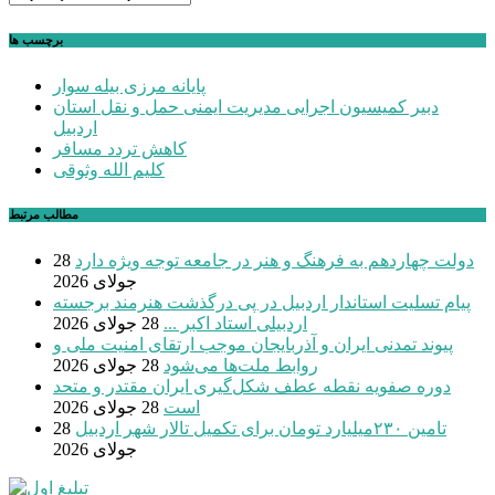
برچسب ها
پایانه مرزی بیله سوار
دبیر کمیسیون اجرایی مدیریت ایمنی حمل و نقل استان
اردبیل
کاهش تردد مسافر
کلیم الله وثوقی
مطالب مرتبط
دولت چهاردهم به فرهنگ و هنر در جامعه توجه ویژه دارد
28
جولای 2026
پیام تسلیت استاندار اردبیل در پی درگذشت هنرمند برجسته
اردبیلی استاد اکبر ...
28 جولای 2026
پیوند تمدنی ایران و آذربایجان موجب ارتقای امنیت ملی و
روابط ملت‌ها می‌شود
28 جولای 2026
دوره صفویه نقطه عطف شکل‌گیری ایران مقتدر و متحد
است
28 جولای 2026
تامین ۲۳۰میلیارد تومان برای تکمیل تالار شهر اردبیل
28
جولای 2026