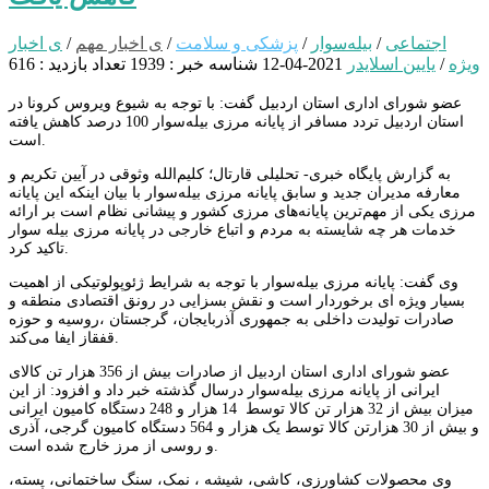
اجتماعی
/
بیله‌سوار
/
پزشکی و سلامت
/
ی اخبار مهم
/
ی اخبار
ویژه
/
یایین اسلایدر
2021-04-12
شناسه خبر : 1939
تعداد بازدید : 616
عضو شورای اداری استان اردبیل گفت: با توجه به شیوع ویروس کرونا در
استان اردبیل تردد مسافر از پایانه مرزی بیله‌سوار 100 درصد کاهش یافته
است.
به گزارش پایگاه خبری- تحلیلی قارتال؛ کلیم‌الله وثوقی در آیین تکریم و
معارفه مدیران جدید و سابق پایانه مرزی بیله‌سوار با بیان اینکه این پایانه
مرزی یکی از مهم‌ترین پایانه‌های مرزی کشور و پیشانی نظام است بر ارائه
خدمات هر چه شایسته به مردم و اتباع خارجی در پایانه مرزی بیله سوار
تاکید کرد.
وی گفت: پایانه مرزی بیله‌سوار با توجه به شرایط ژئوپولوتیکی از اهمیت
بسیار ویژه ای برخوردار است و نقش بسزایی در رونق اقتصادی منطقه و
صادرات تولیدت داخلی به جمهوری آذربایجان، گرجستان ،روسیه و حوزه
قفقاز ایفا می‌کند.
عضو شورای اداری استان اردبیل از صادرات بیش از 356 هزار تن کالای
ایرانی از پایانه مرزی بیله‌سوار درسال گذشته خبر داد و افزود: از این
میزان بیش از 32 هزار تن کالا توسط 14 هزار و 248 دستگاه کامیون ایرانی
و بیش از 30 هزارتن کالا توسط یک هزار و 564 دستگاه کامیون گرجی، آذری
و روسی از مرز خارج شده است.
وی محصولات کشاورزی، کاشی، شیشه ، نمک، سنگ ساختمانی، پسته،