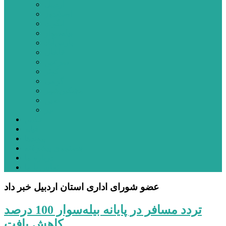
اردبیل
اصلاندوز
انگوت
بیله‌سوار
پارس‌آباد
خلخال
سرعین
کوثر
گرمی
مشکین‌شهر
نمین
نیر
عکس
فیلم
پیوندها
جستجوی پیشرفته
درباره ما
تماس با ما
عضو شورای اداری استان اردبیل خبر داد
تردد مسافر در پایانه بیله‌سوار 100 درصد
کاهش یافت