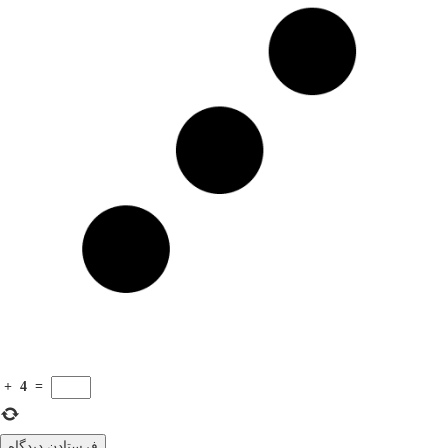
+
4
=