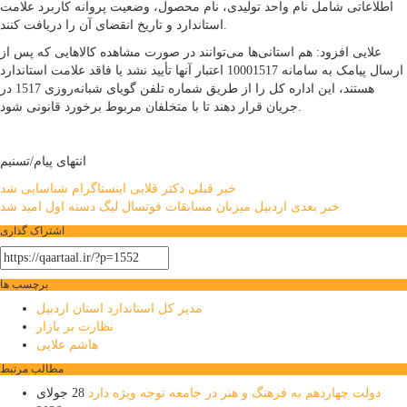
اطلاعاتی شامل نام واحد تولیدی، نام محصول، وضعیت پروانه کاربرد علامت
استاندارد و تاریخ انقضای آن را دریافت کنند.
علایی افزود: هم استانی‌ها می‌توانند در صورت مشاهده کالاهایی که پس از
ارسال پیامک به سامانه 10001517 اعتبار آنها تأیید نشد یا فاقد علامت استاندارد
هستند، این اداره کل را از طریق شماره تلفن گویای شبانه‌روزی 1517 در
جریان قرار دهند تا با متخلفان مربوط برخورد قانونی شود.
انتهای پیام/تسنیم
راهبری
خبر قبلی
دکتر قلابی اینستاگرام شناسایی شد
خبر بعدی
اردبیل میزبان مسابقات فوتسال لیگ دسته اول امید شد
نوشته
اشتراک گذاری
برچسب ها
مدیر کل استاندارد استان اردبیل
نظارت بر بازار
هاشم علایی
مطالب مرتبط
دولت چهاردهم به فرهنگ و هنر در جامعه توجه ویژه دارد
28 جولای