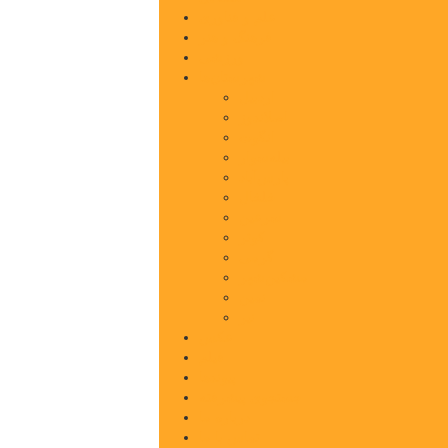
علم و فناوری
فرهنگ و هنر
ورزشی
شهرستان‌ها
اردبیل
اصلاندوز
انگوت
بیله‌سوار
پارس‌آباد
خلخال
سرعین
کوثر
گرمی
مشکین‌شهر
نمین
نیر
عکس
فیلم
پیوندها
جستجوی پیشرفته
درباره ما
تماس با ما