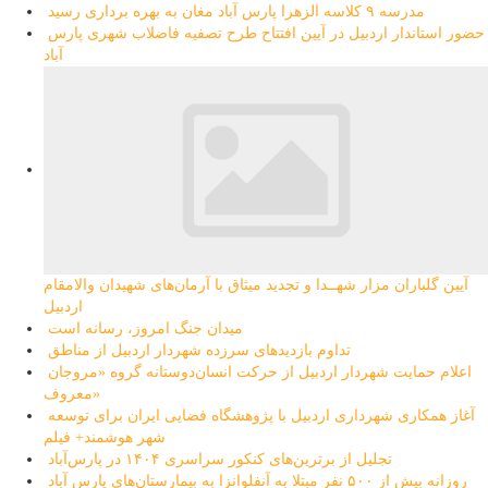
مدرسه ۹ کلاسه الزهرا پارس آباد مغان به بهره برداری رسید
حضور استاندار اردبیل در آیین افتتاح طرح تصفیه فاضلاب شهری پارس
آباد
آیین گلباران مزار شهــدا و تجدید میثاق با آرمان‌های شهیدان والامقام
اردبیل
میدان جنگ امروز، رسانه است
تداوم بازدیدهای سرزده شهردار اردبیل از مناطق
اعلام حمایت شهردار اردبیل از حرکت انسان‌دوستانه گروه «مروجان
معروف»
آغاز همکاری شهرداری اردبیل با پژوهشگاه فضایی ایران برای توسعه
شهر هوشمند+ فیلم
تجلیل از برترین‌های کنکور سراسری ۱۴۰۴ در پارس‌آباد
روزانه بیش از ۵۰۰ نفر مبتلا به آنفلوانزا به بیمارستان‌های پارس آباد