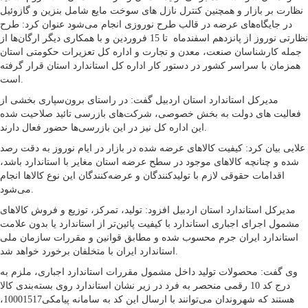
نظارت بر بازار و همچنین کنترل نازل های سوخت مایع شامل بنزین و گازوئیل
در جایگاه‌های عرضه در قالب طرح نوروزی انجام می‌شود عنوان کرد: طرح
نظارتی نوروز از پانزدهم اسفندماه تا 15 فروردین و با همکاری دیگر ارگان‌ها از
جمله کارشناسان صنعت، معدن و تجارت و اداره کل تعزیرات حکومتی استان
همزمان با سراسر کشور در دستور کار اداره کل استاندارد استان قرار گرفته
است.
مدیرکل استاندارد استان اردبیل گفت: در راستای برون‌سپاری بخشی از
فعالیت های دولت به بخش خصوصی، شرکت‌های بازرسی تائید صلاحیت شده
این اداره کل نیز در این بازرسی‌ها حضور فعال دارند.
علایی بیان کرد: کیفیت کالاهای عرضه شده در بازار در ایام نوروز به دقت رصد
شده و چنانچه کالاهای موجود در سطح عرضه استان مغایر با استاندارد باشد،
اقدامات حقوقی لازم با تولیدکنندگان و عرضه‌کنندگان این نوع کالاها انجام
می‌شود.
مدیرکل استاندارد استان اردبیل افزود: تولید، تمرکز، ‌توزیع و فروش کالاهای
مشمول اجرای اجباری استاندارد با کیفیت پائین‌تر از استاندارد یا بدون علامت
استاندارد ایران جرم محسوب شده و مطابق قوانین و مقررات سازمان ملی
استاندارد ایران با متخلفان برخورد خواهد شد.
وی گفت: محصولات تولید داخل مشمول مقررات استاندارد اجباری، ملزم به
درج کد 10 رقمی منحصر به فرد در زیر نشان استاندارد روی بسته‌بندی کالا
هستند که شهروندان می‌توانند با ارسال این کد به سامانه پیامکی10001517،