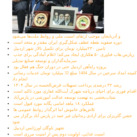
و آذربایجان موجب ارتقای امنیت ملی و روابط ملت‌ها می‌شود
دوره صفویه نقطه عطف شکل‌گیری ایران مقتدر و متحد است
تامین ۲۳۰میلیارد تومان برای تکمیل تالار شهر اردبیل
زپارس هاب فناوری ۵۰ هکتاری ایجاد می‌کند؛ اعلام آمادگی برای جذب
سرمایه‌گذاران و توسعه صنایع تبدیلی
پروژه راه‌آهن اردبیل حتی در دوران جنگ هم فعال بود
کمیته امداد سرعین در سال 1404 مبلغ 32 میلیارد تومان خدمات رسانی
انجام داد
رشد ۳۲ درصدی پرداخت تسهیلات قرض‌الحسنه در سال ۱۴۰۴
اقدام فوری برای احیای دریاچه شهرک آیت‌الله غفاری مورد تاکید است
شتاب‌بخشی به نهضت توسعه عدالت آموزشی در پارس‌آباد
عملکرد ۱۸ ماهه امامی یگانه مورد قبول است
تلاش‌های خاموش اما اثرگذار روابط عمومی ها
جشن گلریزان برای آزادی زندانیان غیر عمد در پارس آباد برگزار می
شود
تجهیز ناوگان اورژانس اردبیل
امنیت غذایی، اولویت دوم پس از امنیت مرزی است