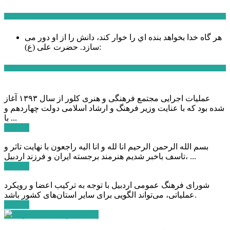
سخن روز
هر گاه خدا بخواهد بنده اي را خوار كند، دانش را از او دور می
حضرت علی (ع):
سازد.
اخبار ویژه
عملیات اجرایی مجتمع فرهنگی و هنری کلور از سال ۱۳۹۳ آغاز
شده بود که با عنایت وزیر فرهنگ و ارشاد اسلامی دولت چهاردهم و
با ...
ادامه ...
بسم الله الرحمن الرحیم انا لله و انا الیه راجعون با نهایت تاثر و
تاسف باخبر شدیم هنرمند برجسته ایران و فرزند اردبیل، ...
ادامه ...
شورای فرهنگ عمومی اردبیل با توجه به ترکیب اعضا و رویکرد
عملیاتی، می‌تواند الگویی برای سایر استان‌های کشور باشد.
ادامه ...