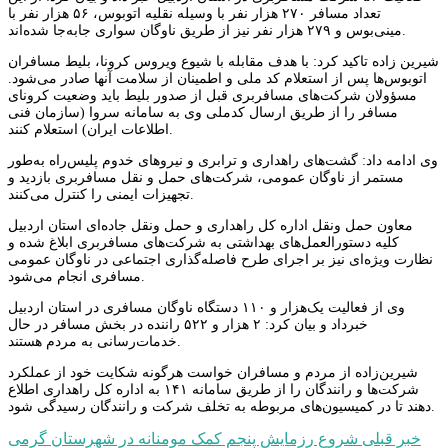
تعداد مسافر ۲۷۰ هزار نفر با وسیله نقلیه اتوبوس، ۵۶ هزار نفر با
مینی‌بوس و ۲۷۹ هزار نفر نیز از طریق ناوگان سواری جابه‌جا شده‌اند.
شیرین زاده تاکید کرد: با هدف مقابله با شیوع ویروس کرونا، بلیط مسافران
اتوبوس‌ها پس از استعلام کد ملی و اطمینان از سلامت آنها صادر می‌شود.
مسؤولان شرکت‌های مسافربری قبل از صدور بلیط باید وضعیت کرونای
مسافر را از طریق ارسال کدملی وی به سامانه سروا (سازمان فنی
اطلاعات ایران) استعلام کنند.
وی ادامه داد: گشت‌های راهداری و ترابری و نیروهای خدوم پلیس‌راه به‌طور
مستمر از ناوگان عمومی، شرکت‌های حمل و نقل مسافربری بازدید و
تجهیزات ایمنی را کنترل می‌کنند.
معاون حمل ونقل اداره کل راهداری و حمل ونقل جاده‌ای استان اردبیل
کلیه دستورالعمل‌های بهداشتی به شرکت‌های مسافربری ابلاغ شده و
نظارت ویژه‌ای نیز بر اجرای طرح فاصله‌گذاری اجتماعی در ناوگان عمومی
مسافری انجام می‌شود.
وی از فعالیت یک‌هزار و ۱۱۰ دستگاه ناوگان مسافری در استان اردبیل
خبرداد و بیان کرد: ۲ هزار و ۵۲۲ راننده در بخش مسافر در حال
خدمات‌رسانی به مردم هستند.
شیرین‌زاده از مردم و مسافران خواست هرگونه شکایت خود از عملکرد
شرکت‌ها و رانندگان را از طریق سامانه ۱۴۱ به اداره کل راهداری اطلاع
دهند تا در کمیسیون‌‌های مربوطه به تخلف شرکت و رانندگان رسیدگی شود.
راهبری
خبر قبلی
شروع رزمایش پنجم کمک مومنانه در شهرستان گرمی