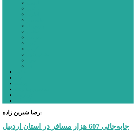
اردبیل
اصلاندوز
انگوت
بیله‌سوار
پارس‌آباد
خلخال
سرعین
کوثر
گرمی
مشکین‌شهر
نمین
نیر
عکس
فیلم
پیوندها
جستجوی پیشرفته
درباره ما
تماس با ما
رضا شیرین زاده:
جابه‌جائی 607 هزار مسافر در استان اردبیل