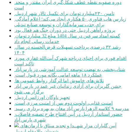
دوره صفویه نقطه عطف شکل‌گیری ایران مقتدر و متحد
است
تامین ۲۳۰میلیارد تومان برای تکمیل تالار شهر اردبیل
زپارس هاب فناوری ۵۰ هکتاری ایجاد می‌کند؛ اعلام آمادگی
برای جذب سرمایه‌گذاران و توسعه صنایع تبدیلی
پروژه راه‌آهن اردبیل حتی در دوران جنگ هم فعال بود
کمیته امداد سرعین در سال 1404 مبلغ 32 میلیارد تومان
خدمات رسانی انجام داد
رشد ۳۲ درصدی پرداخت تسهیلات قرض‌الحسنه در سال
۱۴۰۴
اقدام فوری برای احیای دریاچه شهرک آیت‌الله غفاری مورد
تاکید است
شتاب‌بخشی به نهضت توسعه عدالت آموزشی در پارس‌آباد
عملکرد ۱۸ ماهه امامی یگانه مورد قبول است
تلاش‌های خاموش اما اثرگذار روابط عمومی ها
جشن گلریزان برای آزادی زندانیان غیر عمد در پارس آباد
برگزار می شود
تجهیز ناوگان اورژانس اردبیل
امنیت غذایی، اولویت دوم پس از امنیت مرزی است
مدرسه ۹ کلاسه الزهرا پارس آباد مغان به بهره برداری رسید
حضور استاندار اردبیل در آیین افتتاح طرح تصفیه فاضلاب
شهری پارس آباد
آیین گلباران مزار شهــدا و تجدید میثاق با آرمان‌های
شهیدان والامقام اردبیل