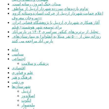
میدان جنگ امروز، رسانه است
تداوم بازدیدهای سرزده شهردار اردبیل از مناطق
اعلام حمایت شهردار اردبیل از حرکت انسان‌دوستانه گروه
«مروجان معروف»
آغاز همکاری شهرداری اردبیل با پژوهشگاه فضایی ایران
برای توسعه شهر هوشمند+ فیلم
تجلیل از برترین‌های کنکور سراسری ۱۴۰۴ در پارس‌آباد
روزانه بیش از ۵۰۰ نفر مبتلا به آنفلوانزا به بیمارستان‌های
پارس آباد مراجعه می کنند
خانه
سیاسی
اجتماعی
پزشکی و سلامت
اقتصادی
علم و فناوری
فرهنگ و هنر
ورزشی
شهرستان‌ها
اردبیل
اصلاندوز
انگوت
بیله‌سوار