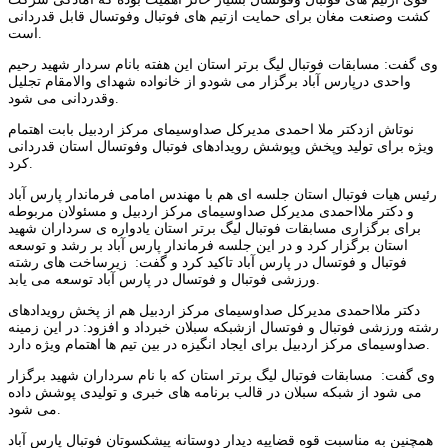
کشت وصنعت مغان برای حمایت ازتیم های فوتبال وفوتسال قابل قدردانی
است.
وی گفت: مسابقات فوتبال لیگ برتر استان این هفته بانام سردار شهید رحیم
واحدی درپارس آباد برگزار می شودو از خانواده شهدای والامقام تجلیل
وقدردانی می شود.
نوتاش ازدکتر ملا احمدی مدیرکل صداوسیمای مرکز اردبیل بابت اهتمام
ویژه برای تولید وپخش وپوشش رویدادهای فوتبال وفوتسال استان قدردانی
کرد.
رئیس هیات فوتبال استان جلسه ای هم با مهندس امامی فرماندار پارس آباد
و دکتر ملااحمدی مدیرکل صداوسیمای مرکز اردبیل و مسئولان مربوطه
برای برگزاری مسابقات فوتبال لیگ برتر استان یادواره ی سرداران شهید
استان برگزار کرد و در این جلسه فرماندار پارس آباد بر رشد و توسعه
فوتبال و فوتسال در پارس آباد تاکید کرد و گفت: زیرساخت های رشته
ورزشی فوتبال و فوتسال در پارس آباد توسعه می یابد.
دکتر ملااحمدی مدیرکل صداوسیمای مرکز اردبیل هم از پخش رویدادهای
رشته ورزشی فوتبال و فوتسال ازشبکه سبلان خبرداد و افزود: در این زمینه
صداوسیمای مرکز اردبیل برای ایجاد انگیزه در بین تیم ها اهتمام ویژه دارد.
وی گفت: مسابقات فوتبال لیگ برتر استان که با نام سرداران شهید برگزار
می شود از شبکه سبلان در قالب برنامه های خبری و تولیدی پوشش داده
می شود.
همچنین به مناسبت قوه قضاییه دیدار دوستانه پیشکسوتان فوتبال پارس آباد