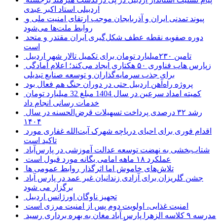
اردبیلی استاد اکبر عبدی
پیوند تمدنی ایران و آذربایجان موجب ارتقای امنیت ملی و
روابط ملت‌ها می‌شود
دوره صفویه نقطه عطف شکل‌گیری ایران مقتدر و متحد
است
تامین ۲۳۰میلیارد تومان برای تکمیل تالار شهر اردبیل
زپارس هاب فناوری ۵۰ هکتاری ایجاد می‌کند؛ اعلام آمادگی
برای جذب سرمایه‌گذاران و توسعه صنایع تبدیلی
پروژه راه‌آهن اردبیل حتی در دوران جنگ هم فعال بود
کمیته امداد سرعین در سال 1404 مبلغ 32 میلیارد تومان
خدمات رسانی انجام داد
رشد ۳۲ درصدی پرداخت تسهیلات قرض‌الحسنه در سال
۱۴۰۴
اقدام فوری برای احیای دریاچه شهرک آیت‌الله غفاری مورد
تاکید است
شتاب‌بخشی به نهضت توسعه عدالت آموزشی در پارس‌آباد
عملکرد ۱۸ ماهه امامی یگانه مورد قبول است
تلاش‌های خاموش اما اثرگذار روابط عمومی ها
جشن گلریزان برای آزادی زندانیان غیر عمد در پارس آباد
برگزار می شود
تجهیز ناوگان اورژانس اردبیل
امنیت غذایی، اولویت دوم پس از امنیت مرزی است
مدرسه ۹ کلاسه الزهرا پارس آباد مغان به بهره برداری رسید