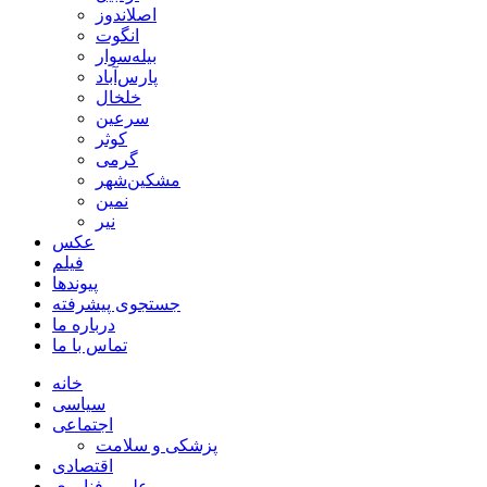
اصلاندوز
انگوت
بیله‌سوار
پارس‌آباد
خلخال
سرعین
کوثر
گرمی
مشکین‌شهر
نمین
نیر
عکس
فیلم
پیوندها
جستجوی پیشرفته
درباره ما
تماس با ما
خانه
سیاسی
اجتماعی
پزشکی و سلامت
اقتصادی
علم و فناوری