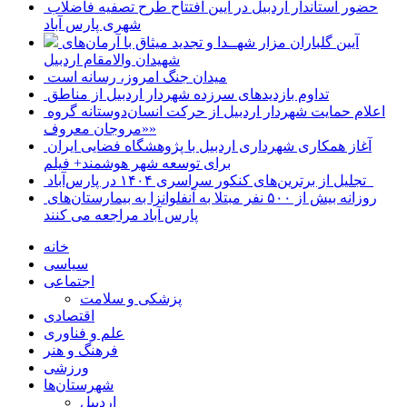
حضور استاندار اردبیل در آیین افتتاح طرح تصفیه فاضلاب
شهری پارس آباد
آیین گلباران مزار شهــدا و تجدید میثاق با آرمان‌های
شهیدان والامقام اردبیل
میدان جنگ امروز، رسانه است
تداوم بازدیدهای سرزده شهردار اردبیل از مناطق
اعلام حمایت شهردار اردبیل از حرکت انسان‌دوستانه گروه
«مروجان معروف»
آغاز همکاری شهرداری اردبیل با پژوهشگاه فضایی ایران
برای توسعه شهر هوشمند+ فیلم
تجلیل از برترین‌های کنکور سراسری ۱۴۰۴ در پارس‌آباد
روزانه بیش از ۵۰۰ نفر مبتلا به آنفلوانزا به بیمارستان‌های
پارس آباد مراجعه می کنند
خانه
سیاسی
اجتماعی
پزشکی و سلامت
اقتصادی
علم و فناوری
فرهنگ و هنر
ورزشی
شهرستان‌ها
اردبیل