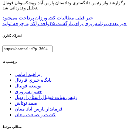
برگزارشد واز رئیس دادگستری ودادستان پارس آباد وپیشکسوتان فوتبال
تجلیل وقدردانی شد.
راهبری
خبر قبلی
مطالبات کشاورزان پرداخت می‌شود
خبر بعدی
برنامه‌ریزی برای بازگشت ۴۵واحد راکد به چرخه تولید
نوشته
اشتراک گذاری
برچسب ها
ابراهیم امامی
پايگاه خبري قارتال
توسعه فوتبال
حسن سروری
رئیس هیات فوتبال استان اردبیل
صمد نوتاش
فرماندار پارس آباد مغان
کشت و صنعت مغان
مطالب مرتبط