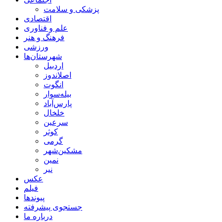
پزشکی و سلامت
اقتصادی
علم و فناوری
فرهنگ و هنر
ورزشی
شهرستان‌ها
اردبیل
اصلاندوز
انگوت
بیله‌سوار
پارس‌آباد
خلخال
سرعین
کوثر
گرمی
مشکین‌شهر
نمین
نیر
عکس
فیلم
پیوندها
جستجوی پیشرفته
درباره ما