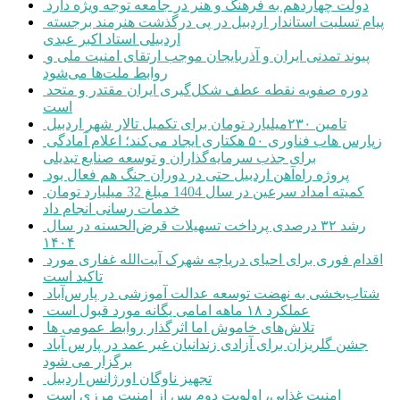
دولت چهاردهم به فرهنگ و هنر در جامعه توجه ویژه دارد
پیام تسلیت استاندار اردبیل در پی درگذشت هنرمند برجسته
اردبیلی استاد اکبر عبدی
پیوند تمدنی ایران و آذربایجان موجب ارتقای امنیت ملی و
روابط ملت‌ها می‌شود
دوره صفویه نقطه عطف شکل‌گیری ایران مقتدر و متحد
است
تامین ۲۳۰میلیارد تومان برای تکمیل تالار شهر اردبیل
زپارس هاب فناوری ۵۰ هکتاری ایجاد می‌کند؛ اعلام آمادگی
برای جذب سرمایه‌گذاران و توسعه صنایع تبدیلی
پروژه راه‌آهن اردبیل حتی در دوران جنگ هم فعال بود
کمیته امداد سرعین در سال 1404 مبلغ 32 میلیارد تومان
خدمات رسانی انجام داد
رشد ۳۲ درصدی پرداخت تسهیلات قرض‌الحسنه در سال
۱۴۰۴
اقدام فوری برای احیای دریاچه شهرک آیت‌الله غفاری مورد
تاکید است
شتاب‌بخشی به نهضت توسعه عدالت آموزشی در پارس‌آباد
عملکرد ۱۸ ماهه امامی یگانه مورد قبول است
تلاش‌های خاموش اما اثرگذار روابط عمومی ها
جشن گلریزان برای آزادی زندانیان غیر عمد در پارس آباد
برگزار می شود
تجهیز ناوگان اورژانس اردبیل
امنیت غذایی، اولویت دوم پس از امنیت مرزی است