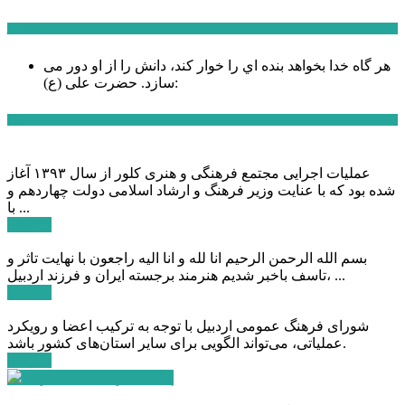
سخن روز
هر گاه خدا بخواهد بنده اي را خوار كند، دانش را از او دور می
حضرت علی (ع):
سازد.
اخبار ویژه
عملیات اجرایی مجتمع فرهنگی و هنری کلور از سال ۱۳۹۳ آغاز
شده بود که با عنایت وزیر فرهنگ و ارشاد اسلامی دولت چهاردهم و
با ...
ادامه ...
بسم الله الرحمن الرحیم انا لله و انا الیه راجعون با نهایت تاثر و
تاسف باخبر شدیم هنرمند برجسته ایران و فرزند اردبیل، ...
ادامه ...
شورای فرهنگ عمومی اردبیل با توجه به ترکیب اعضا و رویکرد
عملیاتی، می‌تواند الگویی برای سایر استان‌های کشور باشد.
ادامه ...