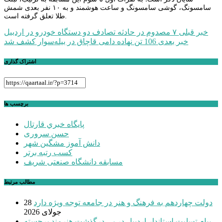
سامسونگ، گوشی سامسونگ و ساعت هوشمند و به ۱۰ نفر بعدی شمش
طلا تعلق گرفته است.
راهبری
خبر قبلی
۷ مصدوم در حادثه تصادف دو دستگاه خودرو در اردبیل
خبر بعدی
106 تن نهاده دامی قاچاق در بیله‌سوار کشف شد
نوشته
اشتراک گذاری
برچسب ها
پايگاه خبري قارتال
حسن سروری
دانش آموز مشگین شهر
کسب رتبه برتر
مسابقه دانشگاه صنعتی شریف
مطالب مرتبط
دولت چهاردهم به فرهنگ و هنر در جامعه توجه ویژه دارد
28
جولای 2026
پیام تسلیت استاندار اردبیل در پی درگذشت هنرمند برجسته