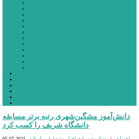
اردبیل
اصلاندوز
انگوت
بیله‌سوار
پارس‌آباد
خلخال
سرعین
کوثر
گرمی
مشکین‌شهر
نمین
نیر
عکس
فیلم
پیوندها
جستجوی پیشرفته
درباره ما
تماس با ما
دانش‌آموز مشگین‌شهری رتبه برتر مسابقه
دانشگاه شریف را کسب کرد
اجتماعی
/
مشکین‌شهر
/
ی اخبار ویژه
/
یایین اسلایدر
2021-07-05