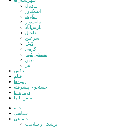
شهرستان‌ها
اردبیل
اصلاندوز
انگوت
بیله‌سوار
پارس‌آباد
خلخال
سرعین
کوثر
گرمی
مشکین‌شهر
نمین
نیر
عکس
فیلم
پیوندها
جستجوی پیشرفته
درباره ما
تماس با ما
خانه
سیاسی
اجتماعی
پزشکی و سلامت