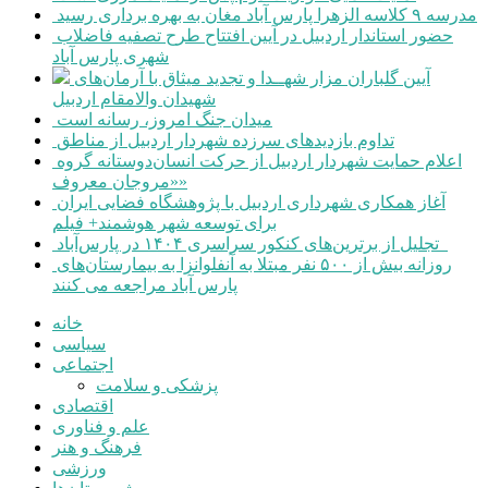
مدرسه ۹ کلاسه الزهرا پارس آباد مغان به بهره برداری رسید
حضور استاندار اردبیل در آیین افتتاح طرح تصفیه فاضلاب
شهری پارس آباد
آیین گلباران مزار شهــدا و تجدید میثاق با آرمان‌های
شهیدان والامقام اردبیل
میدان جنگ امروز، رسانه است
تداوم بازدیدهای سرزده شهردار اردبیل از مناطق
اعلام حمایت شهردار اردبیل از حرکت انسان‌دوستانه گروه
«مروجان معروف»
آغاز همکاری شهرداری اردبیل با پژوهشگاه فضایی ایران
برای توسعه شهر هوشمند+ فیلم
تجلیل از برترین‌های کنکور سراسری ۱۴۰۴ در پارس‌آباد
روزانه بیش از ۵۰۰ نفر مبتلا به آنفلوانزا به بیمارستان‌های
پارس آباد مراجعه می کنند
خانه
سیاسی
اجتماعی
پزشکی و سلامت
اقتصادی
علم و فناوری
فرهنگ و هنر
ورزشی