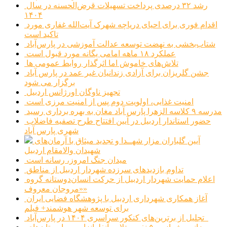
رشد ۳۲ درصدی پرداخت تسهیلات قرض‌الحسنه در سال
۱۴۰۴
اقدام فوری برای احیای دریاچه شهرک آیت‌الله غفاری مورد
تاکید است
شتاب‌بخشی به نهضت توسعه عدالت آموزشی در پارس‌آباد
عملکرد ۱۸ ماهه امامی یگانه مورد قبول است
تلاش‌های خاموش اما اثرگذار روابط عمومی ها
جشن گلریزان برای آزادی زندانیان غیر عمد در پارس آباد
برگزار می شود
تجهیز ناوگان اورژانس اردبیل
امنیت غذایی، اولویت دوم پس از امنیت مرزی است
مدرسه ۹ کلاسه الزهرا پارس آباد مغان به بهره برداری رسید
حضور استاندار اردبیل در آیین افتتاح طرح تصفیه فاضلاب
شهری پارس آباد
آیین گلباران مزار شهــدا و تجدید میثاق با آرمان‌های
شهیدان والامقام اردبیل
میدان جنگ امروز، رسانه است
تداوم بازدیدهای سرزده شهردار اردبیل از مناطق
اعلام حمایت شهردار اردبیل از حرکت انسان‌دوستانه گروه
«مروجان معروف»
آغاز همکاری شهرداری اردبیل با پژوهشگاه فضایی ایران
برای توسعه شهر هوشمند+ فیلم
تجلیل از برترین‌های کنکور سراسری ۱۴۰۴ در پارس‌آباد