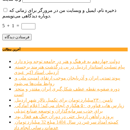
ذخیره نام، ایمیل و وبسایت من در مرورگر برای زمانی که
دوباره دیدگاهی می‌نویسم.
5
+
1
=
آخرین مطالب
دولت چهاردهم به فرهنگ و هنر در جامعه توجه ویژه دارد
پیام تسلیت استاندار اردبیل در پی درگذشت هنرمند برجسته
اردبیلی استاد اکبر عبدی
پیوند تمدنی ایران و آذربایجان موجب ارتقای امنیت ملی و
روابط ملت‌ها می‌شود
دوره صفویه نقطه عطف شکل‌گیری ایران مقتدر و متحد
است
تامین ۲۳۰میلیارد تومان برای تکمیل تالار شهر اردبیل
زپارس هاب فناوری ۵۰ هکتاری ایجاد می‌کند؛ اعلام آمادگی
برای جذب سرمایه‌گذاران و توسعه صنایع تبدیلی
پروژه راه‌آهن اردبیل حتی در دوران جنگ هم فعال بود
کمیته امداد سرعین در سال 1404 مبلغ 32 میلیارد تومان
خدمات رسانی انجام داد