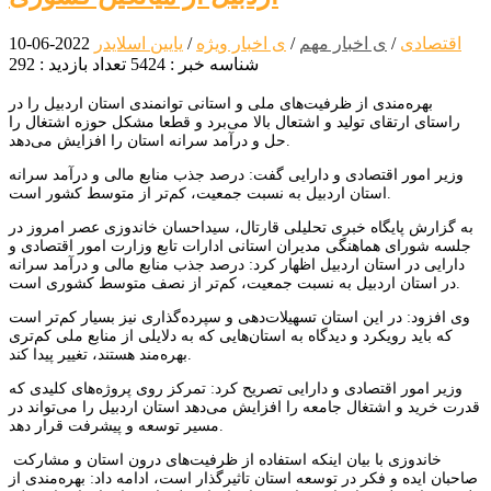
اقتصادی
/
ی اخبار مهم
/
ی اخبار ویژه
/
یایین اسلایدر
2022-06-10
شناسه خبر : 5424
تعداد بازدید : 292
بهره‌مندی از ظرفیت‌های ملی و استانی توانمندی استان اردبیل را در
راستای ارتقای تولید و اشتعال بالا می‌برد و قطعا مشکل حوزه اشتغال را
حل و درآمد سرانه استان را افزایش می‌دهد.
وزیر امور اقتصادی و دارایی گفت: درصد جذب منابع مالی و درآمد سرانه
استان اردبیل به نسبت جمعیت، کم‌تر از متوسط کشور است.
به گزارش پایگاه خبری تحلیلی قارتال، سیداحسان خاندوزی عصر امروز در
جلسه شورای هماهنگی مدیران استانی ادارات تابع وزارت امور اقتصادی و
دارایی در استان اردبیل اظهار کرد: درصد جذب منابع مالی و درآمد سرانه
در استان اردبیل به نسبت جمعیت، کم‌تر از نصف متوسط کشوری است.
وی افزود: در این استان تسهیلات‌دهی و سپرده‌گذاری نیز بسیار کم‌تر است
که باید رویکرد و دیدگاه به استان‌هایی که به دلایلی از منابع ملی کم‌تری
بهره‌مند هستند، تغییر پیدا کند.
وزیر امور اقتصادی و دارایی تصریح کرد: تمرکز روی پروژه‌های کلیدی که
قدرت خرید و اشتغال جامعه را افزایش می‌دهد استان اردبیل را می‌تواند در
مسیر توسعه و پیشرفت قرار دهد.
خاندوزی با بیان اینکه استفاده از ظرفیت‌های درون استان و مشارکت
صاحبان ایده‌ و فکر در توسعه استان تاثیرگذار است، ادامه داد: بهره‌مندی از