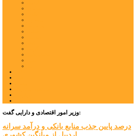
اردبیل
اصلاندوز
انگوت
بیله‌سوار
پارس‌آباد
خلخال
سرعین
کوثر
گرمی
مشکین‌شهر
نمین
نیر
عکس
فیلم
پیوندها
جستجوی پیشرفته
درباره ما
تماس با ما
وزیر امور اقتصادی و دارایی گفت:
درصد پایین جذب منابع بانکی و درآمد سرانه
اردبیل از میانگین کشوری