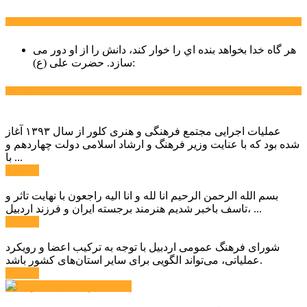
سخن روز
هر گاه خدا بخواهد بنده اي را خوار كند، دانش را از او دور می
حضرت علی (ع):
سازد.
اخبار ویژه
عملیات اجرایی مجتمع فرهنگی و هنری کلور از سال ۱۳۹۳ آغاز
شده بود که با عنایت وزیر فرهنگ و ارشاد اسلامی دولت چهاردهم و
با ...
ادامه ...
بسم الله الرحمن الرحیم انا لله و انا الیه راجعون با نهایت تاثر و
تاسف باخبر شدیم هنرمند برجسته ایران و فرزند اردبیل، ...
ادامه ...
شورای فرهنگ عمومی اردبیل با توجه به ترکیب اعضا و رویکرد
عملیاتی، می‌تواند الگویی برای سایر استان‌های کشور باشد.
ادامه ...