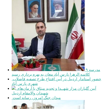
مدرسه ۹
کلاسه الزهرا پارس آباد مغان به بهره برداری رسید
حضور استاندار اردبیل در آیین افتتاح طرح تصفیه فاضلاب
شهری پارس آباد
آیین گلباران مزار شهــدا و تجدید میثاق با آرمان‌های
شهیدان والامقام اردبیل
میدان جنگ امروز، رسانه است