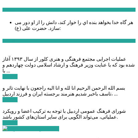
سخن روز
هر گاه خدا بخواهد بنده اي را خوار كند، دانش را از او دور می
حضرت علی (ع):
سازد.
اخبار ویژه
عملیات اجرایی مجتمع فرهنگی و هنری کلور از سال ۱۳۹۳ آغاز
شده بود که با عنایت وزیر فرهنگ و ارشاد اسلامی دولت چهاردهم و
با ...
ادامه ...
بسم الله الرحمن الرحیم انا لله و انا الیه راجعون با نهایت تاثر و
تاسف باخبر شدیم هنرمند برجسته ایران و فرزند اردبیل، ...
ادامه ...
شورای فرهنگ عمومی اردبیل با توجه به ترکیب اعضا و رویکرد
عملیاتی، می‌تواند الگویی برای سایر استان‌های کشور باشد.
ادامه ...