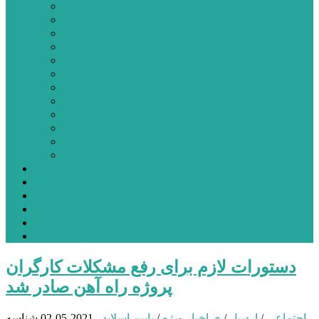
اردبیل
اصلاندوز
انگوت
بیله‌سوار
پارس‌آباد
خلخال
سرعین
کوثر
گرمی
مشکین‌شهر
نمین
نیر
عکس
فیلم
پیوندها
جستجوی پیشرفته
درباره ما
تماس با ما
دستورات لازم برای رفع مشکلات کارگران
پروژه راه آهن صادر شد
اجتماعی
/
اردبیل
/
ی اخبار ویژه
/
یایین اسلایدر
2021-05-02
شناسه