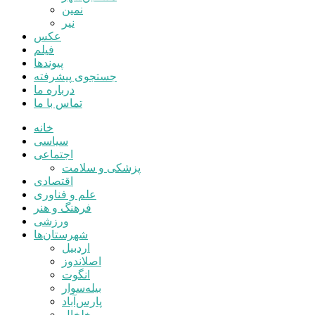
نمین
نیر
عکس
فیلم
پیوندها
جستجوی پیشرفته
درباره ما
تماس با ما
خانه
سیاسی
اجتماعی
پزشکی و سلامت
اقتصادی
علم و فناوری
فرهنگ و هنر
ورزشی
شهرستان‌ها
اردبیل
اصلاندوز
انگوت
بیله‌سوار
پارس‌آباد
خلخال