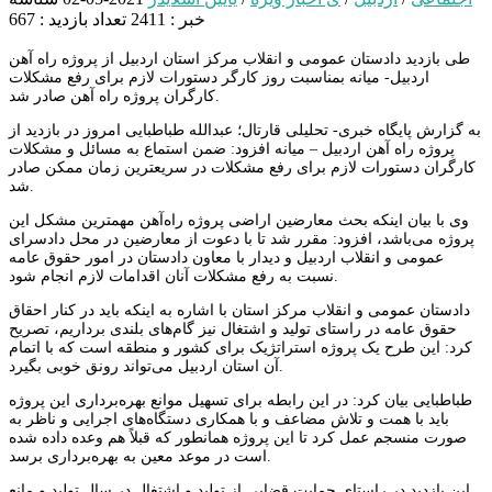
خبر : 2411
تعداد بازدید : 667
طی بازدید دادستان عمومی و انقلاب مرکز استان اردبیل از پروژه راه آهن
اردبیل- میانه بمناسبت روز کارگر دستورات لازم برای رفع مشکلات
کارگران پروژه راه آهن صادر شد.
به گزارش پایگاه خبری- تحلیلی قارتال؛ عبدالله طباطبایی امروز در بازدید از
پروژه راه آهن اردبیل – میانه افزود: ضمن استماع به مسائل و مشکلات
کارگران دستورات لازم برای رفع مشکلات در سریعترین زمان ممکن صادر
شد.
وی با بیان اینکه بحث معارضین اراضی پروژه راه‌آهن مهمترین مشکل این
پروژه می‌باشد، افزود: مقرر شد تا با دعوت از معارضین در محل دادسرای
عمومی و انقلاب اردبیل و دیدار با معاون دادستان در امور حقوق عامه
نسبت به رفع مشکلات آنان اقدامات لازم انجام شود.
دادستان عمومی و انقلاب مرکز استان با اشاره به اینکه باید در کنار احقاق
حقوق عامه در راستای تولید و اشتغال نیز گام‌های بلندی برداریم، تصریح
کرد: این طرح یک پروژه استراتژیک برای کشور و منطقه است که با اتمام
آن استان اردبیل می‌تواند رونق خوبی بگیرد.
طباطبایی بیان کرد: در این رابطه برای تسهیل موانع بهره‌برداری این پروژه
باید با همت و تلاش مضاعف و با همکاری دستگاه‌های اجرایی و ناظر به
صورت منسجم عمل کرد تا این پروژه همانطور که قبلاً هم وعده داده شده
است در موعد معین به بهره‌برداری برسد.
این بازدید در راستای حمایت قضایی از تولید و اشتغال در سال تولید و مانع