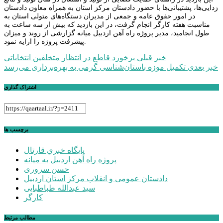
زدایی‌ها، پشتیبانی‌ها با حضور دادستان مرکز استان به همراه معاون دادستان
در امور حقوق عامه و جمعی از مدیران دستگاه‌های متولی استان به
مناسبت هفته کارگر انجام گرفت، در این بازدید که بیش از سه ساعت به
طول انجامید، مدیر پروژه راه آهن اردبیل میانه گزارشی از روند و میزان
پیشرفت پروژه را ارایه نمود.
راهبری
خبر قبلی
برخورد قاطع در انتظار متخلفین انتخاباتی
خبر بعدی
تکمیل موزه باستان‌شناسی گرمی به بهره‌برداری می‌رسد
نوشته
اشتراک گذاری
برچسب ها
پايگاه خبري قارتال
پروژه راه آهن اردبیل به میانه
حسن سروری
دادستان عمومی و انقلاب مرکز استان اردبیل
سید عبدالله طباطبایی
کارگر
مطالب مرتبط