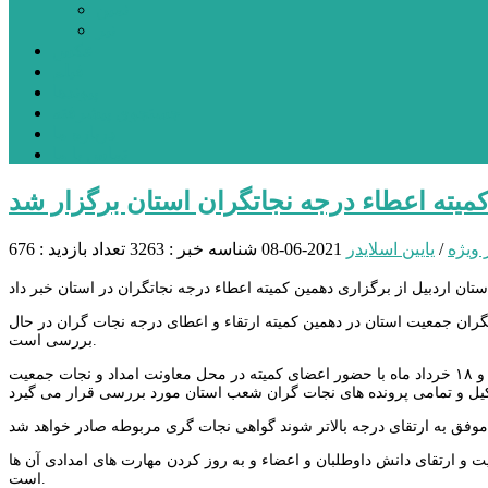
نمین
نیر
عکس
فیلم
پیوندها
جستجوی پیشرفته
درباره ما
تماس با ما
میته اعطاء درجه نجاتگران استان برگزار شد
 ویژه
/
یایین اسلایدر
2021-06-08
شناسه خبر : 3263
تعداد بازدید : 676
ضربی گفت: پرونده ۱۵۰ نفر از امداد گران و نجاتگران جمعیت استان در دهمین کمیته ارتقاء و اعطای درجه نجات گران در حال
بررسی است.
وی تصریح کرد: کمیته استانی با حضور ۲ ناظر از سازمان امداد و نجات کشور در تاریخ‌ های ۱۷ و ۱۸ خرداد ماه با حضور اعضای کمیته در محل معاونت امداد و نجات جمعیت
و ارتقای دانش داوطلبان و اعضاء و به روز کردن مهارت‌ های امدادی آن‌ ها
است.