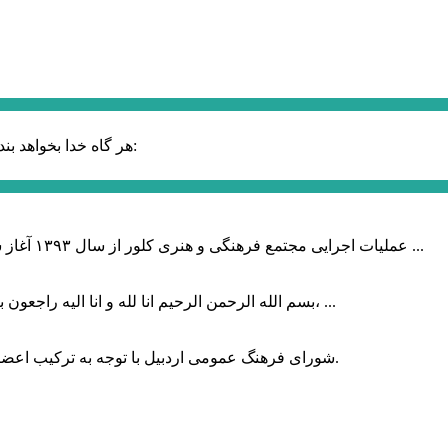
حضرت علی (ع):
هر گاه خدا بخواهد بند
عملیات اجرایی مجتمع فرهنگی و هنری کلور از سال ۱۳۹۳ آغاز شده بود که با عنایت وزیر فرهنگ و ارشاد اسلامی دولت چهاردهم و با ...
بسم الله الرحمن الرحیم انا لله و انا الیه راجعون با نهایت تاثر و تاسف باخبر شدیم هنرمند برجسته ایران و فرزند اردبیل، ...
شورای فرهنگ عمومی اردبیل با توجه به ترکیب اعضا و رویکرد عملیاتی، می‌تواند الگویی برای سایر استان‌های کشور باشد.