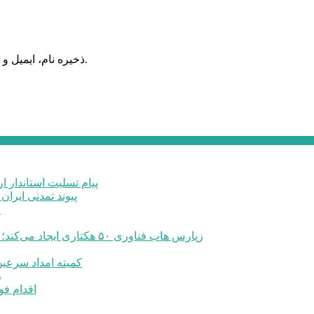
ذخیره نام، ایمیل و وبسایت من در مرورگر برای زمانی که دوباره دیدگاهی می‌نویسم.
پیام تسلیت استاندار ا
پیوند تمدنی ایرا
د
زپارس هاب فناوری ۵۰ هکتاری ایجاد می‌کند؛ اعلام آمادگی برای جذب سرمایه‌گذاران و توسعه صنایع تبدیلی
کمیته امداد سرعین در سال 1404 مبلغ 32 میلیارد ت
رشد 
اقدام فو