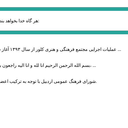
حضرت علی (ع):
هر گاه خدا بخواهد بند
عملیات اجرایی مجتمع فرهنگی و هنری کلور از سال ۱۳۹۳ آغاز شده بود که با عنایت وزیر فرهنگ و ارشاد اسلامی دولت چهاردهم و با ...
بسم الله الرحمن الرحیم انا لله و انا الیه راجعون با نهایت تاثر و تاسف باخبر شدیم هنرمند برجسته ایران و فرزند اردبیل، ...
شورای فرهنگ عمومی اردبیل با توجه به ترکیب اعضا و رویکرد عملیاتی، می‌تواند الگویی برای سایر استان‌های کشور باشد.