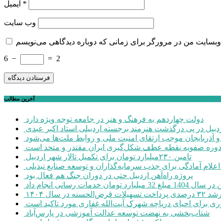
*
ایمیل
وب‌ سایت
6
−
=
2
آخرین مطالب
دولت چهاردهم به فرهنگ و هنر در جامعه توجه ویژه دارد
ردبیل در پی درگذشت هنرمند برجسته اردبیلی استاد اکبر عبدی
ن و آذربایجان موجب ارتقای امنیت ملی و روابط ملت‌ها می‌شود
وره صفویه نقطه عطف شکل‌گیری ایران مقتدر و متحد است
تامین ۲۳۰میلیارد تومان برای تکمیل تالار شهر اردبیل
پروژه راه‌آهن اردبیل حتی در دوران جنگ هم فعال بود
ومان خدمات رسانی انجام داد
۳۲ درصدی پرداخت تسهیلات قرض‌الحسنه در سال ۱۴۰۴
ری برای احیای دریاچه شهرک آیت‌الله غفاری مورد تاکید است
شتاب‌بخشی به نهضت توسعه عدالت آموزشی در پارس‌آباد