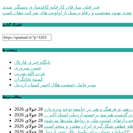
راهبری
خبر قبلی
سارقان کارخانه کاغذسازی دستگیر شدند
بعدی
بهبود معیشت و رفاه پرسنل از اولویت های شرکت مغان است
نوشته
اشتراک گذاری
برچسب ها
پايگاه خبري قارتال
حسن سروری
عزت الله ضربی
کمیته نجاتگران
مدیرعامل جمعیت هلال احمر استان اردبیل
مطالب مرتبط
دهم به فرهنگ و هنر در جامعه توجه ویژه دارد
28 جولای 2026
 درگذشت هنرمند برجسته اردبیلی استاد اکبر ...
28 جولای 2026
موجب ارتقای امنیت ملی و روابط ملت‌ها می‌شود
28 جولای 2026
طه عطف شکل‌گیری ایران مقتدر و متحد است
28 جولای 2026
بیل
28 جولای 2026