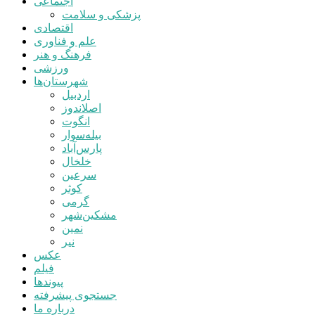
اجتماعی
پزشکی و سلامت
اقتصادی
علم و فناوری
فرهنگ و هنر
ورزشی
شهرستان‌ها
اردبیل
اصلاندوز
انگوت
بیله‌سوار
پارس‌آباد
خلخال
سرعین
کوثر
گرمی
مشکین‌شهر
نمین
نیر
عکس
فیلم
پیوندها
جستجوی پیشرفته
درباره ما