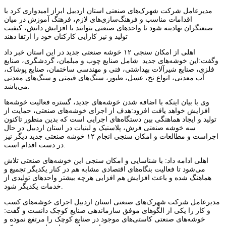
مدیرعامل شرکت شهرک‌های صنعتی استان اردبیل ابراز امیدواری کرد با
اقدامات مناسب و فرهنگ‌سازی‌های لازم، فرهنگ آموزش در میان
صنعتگران نهادینه شود تا واحدهای صنعتی بتوانند با افزایش دانش، کیفیت
تولید و نیز کارایی کارکنان خود را ارتقا دهند
اهلی از امکان سنجی ۱۲ خوشه صنعتی جدید در این استان خبر داد
وگفت:این خوشه‌های جدید شامل صنایع چوب و مبلمان، گردشگری، صنایع
فلزی، صنایع شیرآلات بهداشتی، فنی و مهندسی ساختمان، صنایع پوشاک،
آب معدنی، انواع نخ، عسل، طیور، سنگ‌های قیمتی و سنگ‌های معدنی
می‌باشد.
وی با بیان اینکه با اضافه شدن خوشه‌های جدید، گستره فعالیت خوشه‌ها
افزایش خواهد یافت افزود:هدف از اجرای خوشه‌های صنعتی، حمایت از
تولید و ایجاد هماهنگی بین دستگاه‌های اجرایی است که بدین منظور تاکنون
سه خوشه صنعتی فرش، پلاستیک و لبنیات در استان اردبیل در حال
اجراست و مطالعات و امکان سنجی انجام ۱۲ خوشه صنعتی جدید دیگر نیز
در دست اقدام است.
اهلی ادامه داد: با شناسایی و امکان سنجی این خوشه‌های صنعتی تلاش
می‌شود تا فعالیت بنگاه‌های اقتصادی مشابه هم در کنار یکدیگر تجمیع و
هماهنگ شده و باعث افزایش هم افزایی هرچه بیشتر واحدهای تولیدی از
خدمات یکدیگر شود.
مدیرعامل شرکت شهرک‌های صنعتی استان اردبیل اجرای خوشه‌های کسب
و کار را یکی از الگوهای موفق سازماندهی صنایع کوچک دانست و گفت:
خوشه‌های صنعتی کاستی‌های موجود در صنایع کوچک را مرتفع نموده و