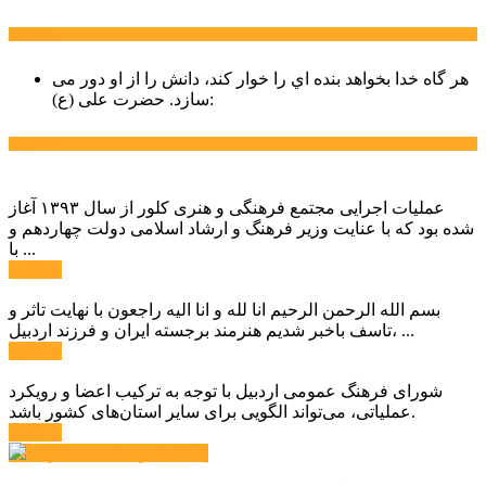
سخن روز
هر گاه خدا بخواهد بنده اي را خوار كند، دانش را از او دور می
حضرت علی (ع):
سازد.
اخبار ویژه
عملیات اجرایی مجتمع فرهنگی و هنری کلور از سال ۱۳۹۳ آغاز
شده بود که با عنایت وزیر فرهنگ و ارشاد اسلامی دولت چهاردهم و
با ...
ادامه ...
بسم الله الرحمن الرحیم انا لله و انا الیه راجعون با نهایت تاثر و
تاسف باخبر شدیم هنرمند برجسته ایران و فرزند اردبیل، ...
ادامه ...
شورای فرهنگ عمومی اردبیل با توجه به ترکیب اعضا و رویکرد
عملیاتی، می‌تواند الگویی برای سایر استان‌های کشور باشد.
ادامه ...