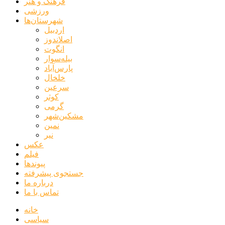
فرهنگ و هنر
ورزشی
شهرستان‌ها
اردبیل
اصلاندوز
انگوت
بیله‌سوار
پارس‌آباد
خلخال
سرعین
کوثر
گرمی
مشکین‌شهر
نمین
نیر
عکس
فیلم
پیوندها
جستجوی پیشرفته
درباره ما
تماس با ما
خانه
سیاسی