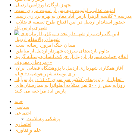
تجهیز ناوگان اورژانس اردبیل
امنیت غذایی، اولویت دوم پس از امنیت مرزی است
مدرسه ۹ کلاسه الزهرا پارس آباد مغان به بهره برداری رسید
حضور استاندار اردبیل در آیین افتتاح طرح تصفیه فاضلاب
شهری پارس آباد
آیین گلباران مزار شهــدا و تجدید میثاق با آرمان‌های
شهیدان والامقام اردبیل
میدان جنگ امروز، رسانه است
تداوم بازدیدهای سرزده شهردار اردبیل از مناطق
اعلام حمایت شهردار اردبیل از حرکت انسان‌دوستانه گروه
«مروجان معروف»
آغاز همکاری شهرداری اردبیل با پژوهشگاه فضایی ایران
برای توسعه شهر هوشمند+ فیلم
تجلیل از برترین‌های کنکور سراسری ۱۴۰۴ در پارس‌آباد
روزانه بیش از ۵۰۰ نفر مبتلا به آنفلوانزا به بیمارستان‌های
پارس آباد مراجعه می کنند
خانه
سیاسی
اجتماعی
پزشکی و سلامت
اقتصادی
علم و فناوری