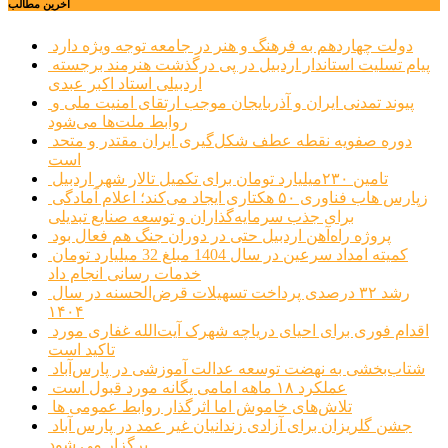
آخرین مطالب
دولت چهاردهم به فرهنگ و هنر در جامعه توجه ویژه دارد
پیام تسلیت استاندار اردبیل در پی درگذشت هنرمند برجسته
اردبیلی استاد اکبر عبدی
پیوند تمدنی ایران و آذربایجان موجب ارتقای امنیت ملی و
روابط ملت‌ها می‌شود
دوره صفویه نقطه عطف شکل‌گیری ایران مقتدر و متحد
است
تامین ۲۳۰میلیارد تومان برای تکمیل تالار شهر اردبیل
زپارس هاب فناوری ۵۰ هکتاری ایجاد می‌کند؛ اعلام آمادگی
برای جذب سرمایه‌گذاران و توسعه صنایع تبدیلی
پروژه راه‌آهن اردبیل حتی در دوران جنگ هم فعال بود
کمیته امداد سرعین در سال 1404 مبلغ 32 میلیارد تومان
خدمات رسانی انجام داد
رشد ۳۲ درصدی پرداخت تسهیلات قرض‌الحسنه در سال
۱۴۰۴
اقدام فوری برای احیای دریاچه شهرک آیت‌الله غفاری مورد
تاکید است
شتاب‌بخشی به نهضت توسعه عدالت آموزشی در پارس‌آباد
عملکرد ۱۸ ماهه امامی یگانه مورد قبول است
تلاش‌های خاموش اما اثرگذار روابط عمومی ها
جشن گلریزان برای آزادی زندانیان غیر عمد در پارس آباد
برگزار می شود