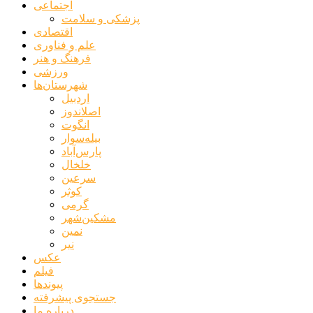
اجتماعی
پزشکی و سلامت
اقتصادی
علم و فناوری
فرهنگ و هنر
ورزشی
شهرستان‌ها
اردبیل
اصلاندوز
انگوت
بیله‌سوار
پارس‌آباد
خلخال
سرعین
کوثر
گرمی
مشکین‌شهر
نمین
نیر
عکس
فیلم
پیوندها
جستجوی پیشرفته
درباره ما