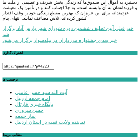
دستبرد به اموال این صندوق‌ها که زندگی بخش شریف و عظیمی از ملت ما
و فرزندانشان به آن وابسته است، به جدّ اجتناب کنند و در تأمین یک معیشت
عزتمندانه برای این عزیزان که بهترین مقطع زندگی خود را وقف اقتدار
کشور کرده‌اند، تلاش مضاعف نمایند. انتهای پیام
راهبری
خبر قبلی
آیین تحلیف ششمین دوره شورای شهر پارس آباد برگزار
شد
نوشته
خبر بعدی
جشنواره مرزداران در بیله‌سوار برگزار می‌شود
اشتراک گذاری
برچسب ها
آیت الله سید حسن عاملی
امام جمعه اردبیل
پایگاه خبری قارتال
حسن سروری
نماز جمعه
نماینده ولایت فقیه در استان اردبیل
مطالب مرتبط