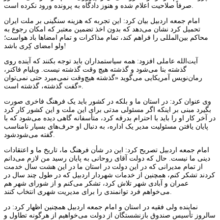
صرفاً صلاحیت اعلام شده و هنوز دادگاه به پرونده ورود نکرده است.
امام جمعه اردبیل بیان کرد: این تجربه که هزینه سنگینی بر ملت ایران
تحمیل کرد نشان می‌دهد که بدون اخذ تضمین معتبر که امکان رجوع به
محاکم بین‌المللی را فراهم کند، تمام مذاکرات و تمام امضاها باد هواست؛
ولو امضای کِری باشد!
آیت‌الله عاملی افزود: همه سیاستمداران باید توجه بکنند که آینده روی
گذشته بنا می‌شود و گذشته هیچ وقت گذشته نیست. ویلیام فاکنر،
رمان‌نویس آمریکایی می‌گوید «گذشته هیچ‌وقت نمی‌میرد حتی نمی‌توان
گفت گذشته، گذشته است».
وی عنوان کرد: در استان ما و بلکه در کشور باید یک فرهنگ فاخری صورت
بگیرد مبنی بر اینکه اگر مسئولی مدتی برای این ملت و این کشور کار کرد
در آخر کار او را باید با احترام بدرقه کرد، متأسفانه گاهی دیده می‌شود که با
پایان یافتن مسئولیت مدیر یک اداره، به دنبال او حرف‌های بسیار نامناسب
گفته می‌شودشود.
امام جمعه اردبیل تصریح کرد: این در شأن فرهنگ ما، تاریخ ما و اعتقادات
دینی ما نیست. حال که دولت آقای روحانی به پایان رسید من لازم می‌دانم
از تمام مدیرانی که در این دولت در استان ما در این هشت سال خدمت
کردند تشکر کنم، همچنین از خدمات شهردار اردبیل که در طول چند سال در
عمران و آبادی شهر تلاش کرد، تشکر می‌کنم و از شورای شهر هم
می‌خواهم فرد توانمندی را برای مدیریت شهری انتخاب کنند.
نماینده ولی فقیه در استان و امام جمعه اردبیل همچنین اظهار کرد: در
سالروز تأسیس صندوق بازنشستگان از دولت می‌خواهیم از هرگونه تطاول و