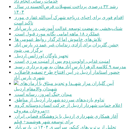
خدمات رسانی انجام داد
رشد ۳۲ درصدی پرداخت تسهیلات قرض‌الحسنه در سال
۱۴۰۴
اقدام فوری برای احیای دریاچه شهرک آیت‌الله غفاری مورد
تاکید است
شتاب‌بخشی به نهضت توسعه عدالت آموزشی در پارس‌آباد
عملکرد ۱۸ ماهه امامی یگانه مورد قبول است
تلاش‌های خاموش اما اثرگذار روابط عمومی ها
جشن گلریزان برای آزادی زندانیان غیر عمد در پارس آباد
برگزار می شود
تجهیز ناوگان اورژانس اردبیل
امنیت غذایی، اولویت دوم پس از امنیت مرزی است
مدرسه ۹ کلاسه الزهرا پارس آباد مغان به بهره برداری رسید
حضور استاندار اردبیل در آیین افتتاح طرح تصفیه فاضلاب
شهری پارس آباد
آیین گلباران مزار شهــدا و تجدید میثاق با آرمان‌های
شهیدان والامقام اردبیل
میدان جنگ امروز، رسانه است
تداوم بازدیدهای سرزده شهردار اردبیل از مناطق
اعلام حمایت شهردار اردبیل از حرکت انسان‌دوستانه گروه
«مروجان معروف»
آغاز همکاری شهرداری اردبیل با پژوهشگاه فضایی ایران
برای توسعه شهر هوشمند+ فیلم
تجلیل از برترین‌های کنکور سراسری ۱۴۰۴ در پارس‌آباد