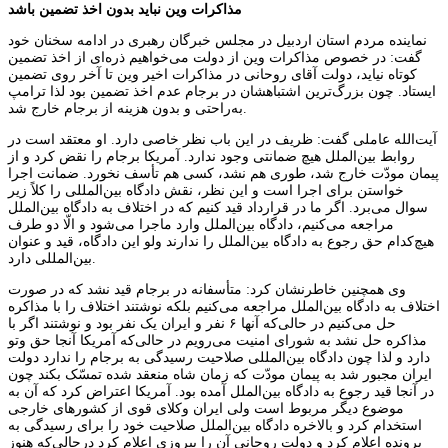
مذاکرات وین نباید بدون اخذ تضمین باشد
نماینده مردم استان اردبیل در مجلس خبرگان رهبری در ادامه سخنان خود
گفت: در خصوص مذاکرات وین از دولت می‌خواهیم ذره‌ای از اخذ تضمین
کوتاه نیاید، دولت آقای روحانی در مذاکرات اخیر وین تا آخر روی تضمین
ایستاد. چون بزرگ‌ترین اشتباهشان در برجام عدم اخذ تضمین بود لذا ترامپ
به‌راحتی و بدون هزینه از برجام خارج شد.
آیت‌الله عاملی گفت: ظریف در این باب نظر خاصی دارد. او معتقد است در
روابط بین‌الملل هیچ ضمانتی وجود ندارد. آمریکا برجام را نقض کرد و از
پیمان مودّت خارج شد، طوری هم نشد، کسی هم تأسف نخورد. ضمانت اجرا
خواستن برای اجرا است و این نظر، نقش دادگاه بین‌المللی را کلاً زیر
سوال می‌برد. اگر ما در قرارداد قید کنیم که در اختلاف به دادگاه بین‌الملل
مراجعه می‌کنیم، دادگاه بین‌الملل وارد ماجرا می‌شود و الّا دو طرف
هیچ‌کدام حق رجوع به دادگاه بین‌الملل را ندارند ولو این دادگاه، قید و عنوان
بین‌المللی دارد.
وی همچنین خاطرنشان کرد: متأسفانه در برجام قید نشد که در صورت
اختلاف به دادگاه بین‌الملل مراجعه می‌کنیم بلکه نوشتند اختلاف را با مذاکره
حل می‌کنیم در حالی‌که آنها ۶ نفر و ایران یک نفر بود و نوشتند اگر با
مذاکره حل نشد به شورای امنیت می‌رویم در حالی‌که آمریکا آنجا حق وتو
دارد و لذا چون دادگاه بین‌المللی صلاحیت رسیدگی به برجام را ندارد دولت
ایران مجبور شد به پیمان مودّت که زمان شاه منعقد شده تمسّک بکند چون
در آنجا قید رجوع به دادگاه بین‌الملل آمده بود. آمریکا اعتراض کرد که آن به
موضوع دیگر مربوط است ولی ایران وکلای قوی از کشورهای خارجی
استخدام کرد و بالاخره دادگاه بین‌الملل صلاحیت خود را برای رسیدگی به
پرونده اعلام کرد و دولت روحانی آن را پیروزی اعلام کرد درحالی‌که هنوز