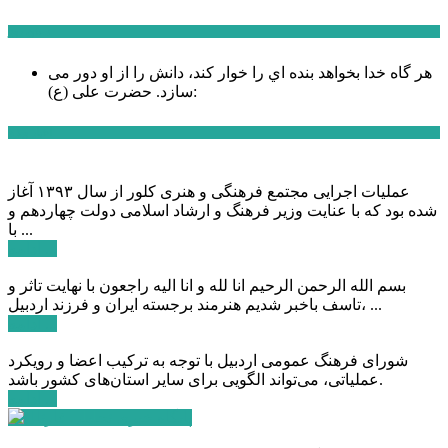
سخن روز
هر گاه خدا بخواهد بنده اي را خوار كند، دانش را از او دور می
حضرت علی (ع):
سازد.
اخبار ویژه
عملیات اجرایی مجتمع فرهنگی و هنری کلور از سال ۱۳۹۳ آغاز
شده بود که با عنایت وزیر فرهنگ و ارشاد اسلامی دولت چهاردهم و
با ...
ادامه ...
بسم الله الرحمن الرحیم انا لله و انا الیه راجعون با نهایت تاثر و
تاسف باخبر شدیم هنرمند برجسته ایران و فرزند اردبیل، ...
ادامه ...
شورای فرهنگ عمومی اردبیل با توجه به ترکیب اعضا و رویکرد
عملیاتی، می‌تواند الگویی برای سایر استان‌های کشور باشد.
ادامه ...