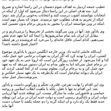
خطیب جمعه اردبیل به اهداف شوم دشمنان در این راستا اشاره و تصریح
کرد: سه هدف اصلی در این راستا دنبال می‌شود که اول؛ از اینکه در
انتخابات نتوانستند آشوب درست کنند و انتخابات به‌خوبی برگزار شد. دوم؛
اینکه از تحریم به هدف مطلوب خود نرسیدند. سوم؛ که بسیار مهم است
اینکه در وین نتوانستند ایران را مجبور به پذیرش برجام بدون تضمین کنند.
وی یادآور شد: آنها در وین می‌گویند بخشی از تحریم‌ها را برمی‌داریم و در
مقابل آن ایران باید تمام سانتریفیوژها را امحا کند اما تعهد عدم نقض
نمی‌دهیم، کدام انسان عاقل خانه‌ای را می‌خرد که فروشنده در هر لحظه
اختیار فسخ داشته باشد؟!
آیت‌الله عاملی ادامه داد: وزیر خارجه انگلیس دیروز با یادآوری موضوع
کشتی، ایران را تهدید کرد که اگر ایران به تعهدات برجامی خود عمل نکند،
کذا و کذا می‌شود. از عجایب روزگار این است که اروپا حتی به یک تعهد خود
در برجام عمل نمی‌کند اما به طور مدام به ایران دستور می‌دهد که به تعهد
خود عمل کن و به برجام برگرد، معلوم نیست که از کجا کشف کردند که
ایران یک دیوانه تمام‌عیار است که یک‌طرفه به یک تعهد بسیار حسّاس و
سرنوشت‌ساز عمل نماید.
وی این اقدام را نهایت تفرعن، قلدری، تحکّم و زورگویی دانست و یادآور
شد: این اقدام نه تنها با عقل، بلکه با ماهیت انقلاب اسلامی و روحیه
حماسی و عاشورایی ملت ما سازگار نیست، این توطئه جدید آنها ارزیابی
دولت ایران و باج‌گیری رسمی است و دولت جدید ایران در برابر این توطئه
جدید فقط یک راه دارد و آن اینکه گربه را دم حجله بکشد تا حساب دست
آنها بیاید.