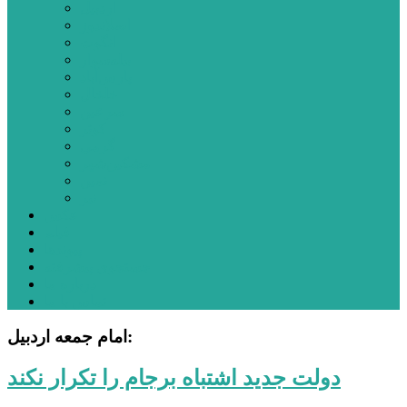
اردبیل
اصلاندوز
انگوت
بیله‌سوار
پارس‌آباد
خلخال
سرعین
کوثر
گرمی
مشکین‌شهر
نمین
نیر
عکس
فیلم
پیوندها
جستجوی پیشرفته
درباره ما
تماس با ما
امام جمعه اردبیل:
دولت جدید اشتباه برجام را تکرار نکند