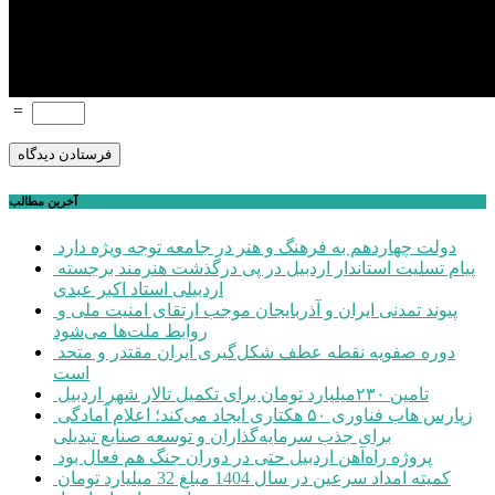
=
آخرین مطالب
دولت چهاردهم به فرهنگ و هنر در جامعه توجه ویژه دارد
پیام تسلیت استاندار اردبیل در پی درگذشت هنرمند برجسته
اردبیلی استاد اکبر عبدی
پیوند تمدنی ایران و آذربایجان موجب ارتقای امنیت ملی و
روابط ملت‌ها می‌شود
دوره صفویه نقطه عطف شکل‌گیری ایران مقتدر و متحد
است
تامین ۲۳۰میلیارد تومان برای تکمیل تالار شهر اردبیل
زپارس هاب فناوری ۵۰ هکتاری ایجاد می‌کند؛ اعلام آمادگی
برای جذب سرمایه‌گذاران و توسعه صنایع تبدیلی
پروژه راه‌آهن اردبیل حتی در دوران جنگ هم فعال بود
کمیته امداد سرعین در سال 1404 مبلغ 32 میلیارد تومان