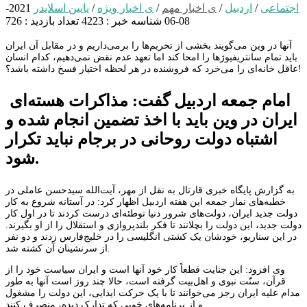
اجتماعی
/
اردبیل
/
ی اخبار مهم
/
ی اخبار ویژه
/
یایین اسلایدر
2021-
08-06
شناسه خبر : 4223
تعداد بازدید : 726
آنها در وین می‌گویند بخشی از تحریم‌ها را برمی‌داریم و در مقابل آن ایران
باید تمام سانتریفیوژها را امحا کند اما تعهد عدم نقض نمی‌دهیم، کدام انسان
عاقل خانه‌ای را می‌خرد که فروشنده در هر لحظه اختیار فسخ داشته باشد؟!
امام جمعه اردبیل گفت: مذاکرات هسته‌ای
ایران در وین باید با اخذ تضمین انجام شده و
اشتباه دولت روحانی در برجام نباید تکرار
شود.
به گزارش پایگاه خبری قارتال به نقل از مهر، آیت‌الله سیدحسن عاملی در
خطبه‌های نماز جمعه این هفته اردبیل اظهار کرد: در آستانه شروع به کار
دولت جدید ایران، دولت‌های شرور دنیا توطئه‌ای درست کردند تا در اول کار
دولت جدید، این دولت را بچلانند تا فکر بلندپروازی و استقلال را از او بگیرند.
در این سناریو، خودشان یک کشتی انگلیسی را در خلیج‌فارس زدند و دو نفر
از سرنشینان آن کشته شد.
وی افزود: این جنایت قطعاً کار خود آنها است و ایران سیاست خود را از
قرآن، سنّت نبوی و اهل‌بیت گرفته است، حالا چند روز است آنها به طور
مدام علیه ایران رجز می‌خوانند تا با یک حرکت ایذایی، این دولت را مشغول
و از برنامه‌های خوبی که تدارک دیده، منصرف کنند.