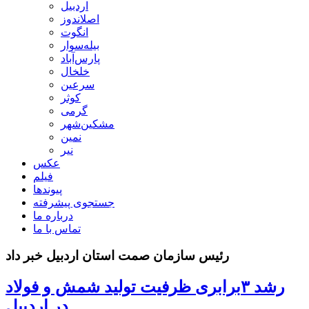
اردبیل
اصلاندوز
انگوت
بیله‌سوار
پارس‌آباد
خلخال
سرعین
کوثر
گرمی
مشکین‌شهر
نمین
نیر
عکس
فیلم
پیوندها
جستجوی پیشرفته
درباره ما
تماس با ما
رئیس سازمان صمت استان اردبیل خبر داد
رشد ۳برابری ظرفیت تولید شمش و فولاد
در اردبیل