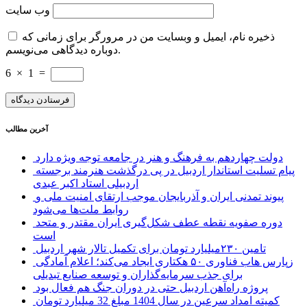
وب‌ سایت
ذخیره نام، ایمیل و وبسایت من در مرورگر برای زمانی که
دوباره دیدگاهی می‌نویسم.
6
×
1
=
آخرین مطالب
دولت چهاردهم به فرهنگ و هنر در جامعه توجه ویژه دارد
پیام تسلیت استاندار اردبیل در پی درگذشت هنرمند برجسته
اردبیلی استاد اکبر عبدی
پیوند تمدنی ایران و آذربایجان موجب ارتقای امنیت ملی و
روابط ملت‌ها می‌شود
دوره صفویه نقطه عطف شکل‌گیری ایران مقتدر و متحد
است
تامین ۲۳۰میلیارد تومان برای تکمیل تالار شهر اردبیل
زپارس هاب فناوری ۵۰ هکتاری ایجاد می‌کند؛ اعلام آمادگی
برای جذب سرمایه‌گذاران و توسعه صنایع تبدیلی
پروژه راه‌آهن اردبیل حتی در دوران جنگ هم فعال بود
کمیته امداد سرعین در سال 1404 مبلغ 32 میلیارد تومان