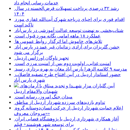
خدمات رسانی انجام داد
رشد ۳۲ درصدی پرداخت تسهیلات قرض‌الحسنه در سال
۱۴۰۴
اقدام فوری برای احیای دریاچه شهرک آیت‌الله غفاری مورد
تاکید است
شتاب‌بخشی به نهضت توسعه عدالت آموزشی در پارس‌آباد
عملکرد ۱۸ ماهه امامی یگانه مورد قبول است
تلاش‌های خاموش اما اثرگذار روابط عمومی ها
جشن گلریزان برای آزادی زندانیان غیر عمد در پارس آباد
برگزار می شود
تجهیز ناوگان اورژانس اردبیل
امنیت غذایی، اولویت دوم پس از امنیت مرزی است
مدرسه ۹ کلاسه الزهرا پارس آباد مغان به بهره برداری رسید
حضور استاندار اردبیل در آیین افتتاح طرح تصفیه فاضلاب
شهری پارس آباد
آیین گلباران مزار شهــدا و تجدید میثاق با آرمان‌های
شهیدان والامقام اردبیل
میدان جنگ امروز، رسانه است
تداوم بازدیدهای سرزده شهردار اردبیل از مناطق
اعلام حمایت شهردار اردبیل از حرکت انسان‌دوستانه گروه
«مروجان معروف»
آغاز همکاری شهرداری اردبیل با پژوهشگاه فضایی ایران
برای توسعه شهر هوشمند+ فیلم
تجلیل از برترین‌های کنکور سراسری ۱۴۰۴ در پارس‌آباد