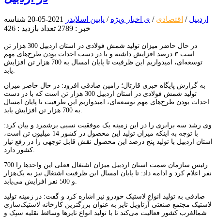
اردبیل
/
اقتصادی
/
ی اخبار ویژه
/
یایین اسلایدر
2021-05-20
شناسه
خبر : 2789
تعداد بازدید : 426
در حال حاضر میزان تولید شمش فولادی در استان اردبیل 300 هزار تن
است ۳ درصد افزایش داشته و با در دست احداث بودن طرح‌های مهم
توسعه‌ای، امیدواریم این ظرفیت تا پایان امسال به 700 هزار تن افزایش
یابد.
به گزارش پایگاه خبری قارتال؛ رامین صادقی افزود: در حال حاضر میزان
تولید شمش فولادی در استان اردبیل 300 هزار تن است که با در دست
احداث بودن طرح‌های مهم توسعه‌ای، امیدواریم این ظرفیت تا پایان امسال
به 700 هزار تن افزایش یابد.
وی رشد سه برابری را در این زمینه یک موفقیت نسبی برشمرد و بیان کرد:
با توجه به اینکه میزان تولید این محصول در کشور 14 میلیون تن است،
استان اردبیل با تولید پنج درصد این محصول نقش قابل توجهی را در رفع نیاز
کشور دارد.
رئیس سازمان صمت استان اردبیل میزان اشتغال فعلی این واحدها را 700
نفر اعلام کرد و ادامه داد: تا پایان امسال این ظرفیت اشتغال نیز به یک‌هزار
و 500 نفر افزایش می‌یابد.
صادقی به تولید انواع لاستیک خودرو نیز اشاره کرد و گفت:‌ در زمینه تولید
لاستیک مجتمع صنعتی آرتاویل تایر به عنوان بزرگترین کارخانه لاستیک‌سازی
شمالغرب کشور فعالیت می‌کند تا با تولید انواع تایرها وسائط نقلیه سبک و