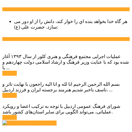
سخن روز
هر گاه خدا بخواهد بنده اي را خوار كند، دانش را از او دور می
حضرت علی (ع):
سازد.
اخبار ویژه
عملیات اجرایی مجتمع فرهنگی و هنری کلور از سال ۱۳۹۳ آغاز
شده بود که با عنایت وزیر فرهنگ و ارشاد اسلامی دولت چهاردهم و
با ...
ادامه ...
بسم الله الرحمن الرحیم انا لله و انا الیه راجعون با نهایت تاثر و
تاسف باخبر شدیم هنرمند برجسته ایران و فرزند اردبیل، ...
ادامه ...
شورای فرهنگ عمومی اردبیل با توجه به ترکیب اعضا و رویکرد
عملیاتی، می‌تواند الگویی برای سایر استان‌های کشور باشد.
ادامه ...