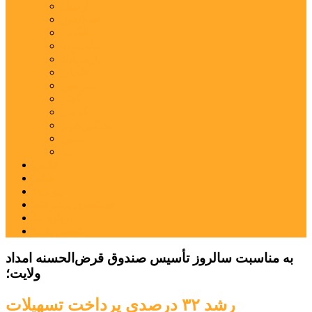
اردبیل
اصلاندوز
انگوت
بیله‌سوار
پارس‌آباد
خلخال
سرعین
کوثر
گرمی
مشکین‌شهر
نمین
نیر
عکس
فیلم
پیوندها
جستجوی پیشرفته
درباره ما
تماس با ما
به مناسبت سالروز تأسیس صندوق قرض‌الحسنه امداد
ولایت؛
رشد ۳۲ درصدی پرداخت تسهیلات