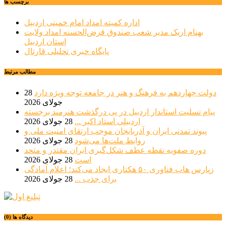
برچسب ها
اداره کمیته امداد امام خمینی اردبیل
بهنام اریک مدیر شعب صندوق قرض‌الحسنه امداد ولایت
استان اردبیل
پایگاه خبری تحلیلی قارتال
مطالب مرتبط
دولت چهاردهم به فرهنگ و هنر در جامعه توجه ویژه دارد
28
جولای 2026
پیام تسلیت استاندار اردبیل در پی درگذشت هنرمند برجسته
اردبیلی استاد اکبر ...
28 جولای 2026
پیوند تمدنی ایران و آذربایجان موجب ارتقای امنیت ملی و
روابط ملت‌ها می‌شود
28 جولای 2026
دوره صفویه نقطه عطف شکل‌گیری ایران مقتدر و متحد
است
28 جولای 2026
زپارس هاب فناوری ۵۰ هکتاری ایجاد می‌کند؛ اعلام آمادگی
برای جذب ...
28 جولای 2026
دیدگاه ها (0)