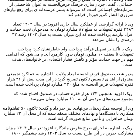
اجتماعی، گفت: جریان‌سازی فرهنگ قرض‌الحسنه به عنوان شاخصثی از
سرمایه‌های اجتماعی است که می‌تواند بستر عزتمندانه‌ای برای رفع نیازهای
ضروری اقشار کم‌برخوردار فراهم کند.
وی با ارائه گزارشی از عملکرد سال جاری افزود: در سال ۱۴۰۴ تعداد
۳۴۸۳ فقره تسهیلات به مبلغ ۸۷ میلیارد تومان به مددجویان تحت حمایت و
افراد نیازمند پرداخت شده که این میزان نسبت به سال ۱۴۰۳ رشد ۳۲
درصدی را نشان می‌دهد.
اریک با تأکید بر تسهیل فرآیند پرداخت وام خاطرنشان کرد: پرداخت
تسهیلات تا سقف ۱۰ میلیون تومان بدون کارمزد انجام می‌شود که اقدامی
مهم در جهت حمایت مؤثر و کاهش فشار اقتصادی بر خانواده‌های هدف
است.
مدیر شعب صندوق قرض‌الحسنه امداد ولایت با اشاره به عملکرد تجمیعی
صندوق از ابتدای تأسیس تاکنون تصریح کرد: در این مدت بیش از ۴۱ هزار
فقره تسهیلات قرض‌الحسنه به مبلغ ۴۳۰ میلیارد تومان پرداخت شده است.
اریک افزود: همچنین ۱۳۳ هزار فقره حساب در صندوق افتتاح شده که
مجموع سپرده‌های مردمی آن به ۱۱۰ میلیارد تومان می‌رسد.
وی از توسعه همکاری‌های بین‌نهادی نیز خبر داد و گفت: تاکنون ۵۰ تفاهم‌نامه
همکاری با دستگاه‌ها و نهادهای مختلف منعقد شده که از محل آن ۲۲ میلیارد
تومان هم‌افزایی و تأمین منابع صورت گرفته است.
اریک با اشاره به اجرای طرح «قرض ماندگار» افزود: در سال ۱۴۰۴ میزان
مشارکت خیرین در این طرح نسبت به سال ۱۴۰۳ رشد چشمگیر ۱۸۰۰