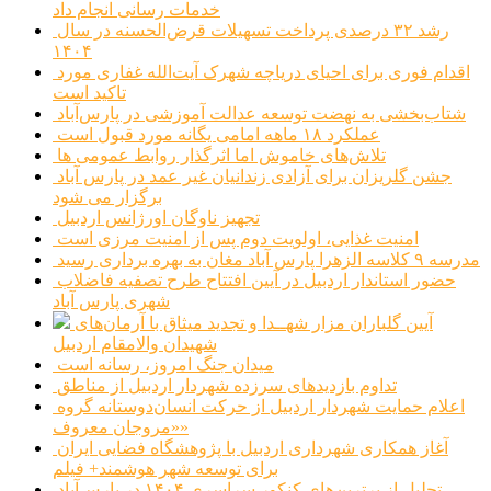
خدمات رسانی انجام داد
رشد ۳۲ درصدی پرداخت تسهیلات قرض‌الحسنه در سال
۱۴۰۴
اقدام فوری برای احیای دریاچه شهرک آیت‌الله غفاری مورد
تاکید است
شتاب‌بخشی به نهضت توسعه عدالت آموزشی در پارس‌آباد
عملکرد ۱۸ ماهه امامی یگانه مورد قبول است
تلاش‌های خاموش اما اثرگذار روابط عمومی ها
جشن گلریزان برای آزادی زندانیان غیر عمد در پارس آباد
برگزار می شود
تجهیز ناوگان اورژانس اردبیل
امنیت غذایی، اولویت دوم پس از امنیت مرزی است
مدرسه ۹ کلاسه الزهرا پارس آباد مغان به بهره برداری رسید
حضور استاندار اردبیل در آیین افتتاح طرح تصفیه فاضلاب
شهری پارس آباد
آیین گلباران مزار شهــدا و تجدید میثاق با آرمان‌های
شهیدان والامقام اردبیل
میدان جنگ امروز، رسانه است
تداوم بازدیدهای سرزده شهردار اردبیل از مناطق
اعلام حمایت شهردار اردبیل از حرکت انسان‌دوستانه گروه
«مروجان معروف»
آغاز همکاری شهرداری اردبیل با پژوهشگاه فضایی ایران
برای توسعه شهر هوشمند+ فیلم
تجلیل از برترین‌های کنکور سراسری ۱۴۰۴ در پارس‌آباد