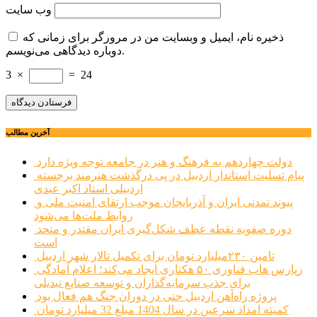
وب‌ سایت
ذخیره نام، ایمیل و وبسایت من در مرورگر برای زمانی که
دوباره دیدگاهی می‌نویسم.
3
×
=
24
آخرین مطالب
دولت چهاردهم به فرهنگ و هنر در جامعه توجه ویژه دارد
پیام تسلیت استاندار اردبیل در پی درگذشت هنرمند برجسته
اردبیلی استاد اکبر عبدی
پیوند تمدنی ایران و آذربایجان موجب ارتقای امنیت ملی و
روابط ملت‌ها می‌شود
دوره صفویه نقطه عطف شکل‌گیری ایران مقتدر و متحد
است
تامین ۲۳۰میلیارد تومان برای تکمیل تالار شهر اردبیل
زپارس هاب فناوری ۵۰ هکتاری ایجاد می‌کند؛ اعلام آمادگی
برای جذب سرمایه‌گذاران و توسعه صنایع تبدیلی
پروژه راه‌آهن اردبیل حتی در دوران جنگ هم فعال بود
کمیته امداد سرعین در سال 1404 مبلغ 32 میلیارد تومان