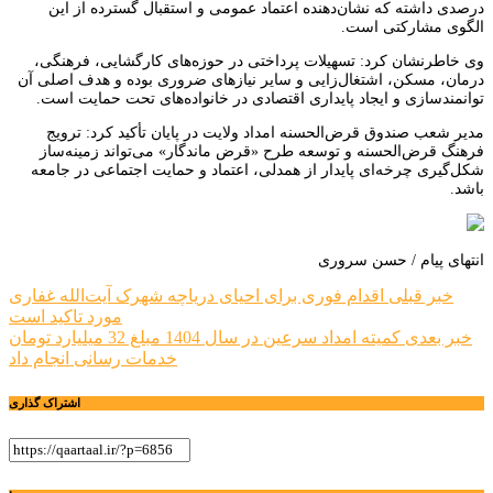
درصدی داشته که نشان‌دهنده اعتماد عمومی و استقبال گسترده از این
الگوی مشارکتی است.
وی خاطرنشان کرد: تسهیلات پرداختی در حوزه‌های کارگشایی، فرهنگی،
درمان، مسکن، اشتغال‌زایی و سایر نیازهای ضروری بوده و هدف اصلی آن
توانمندسازی و ایجاد پایداری اقتصادی در خانواده‌های تحت حمایت است.
مدیر شعب صندوق قرض‌الحسنه امداد ولایت در پایان تأکید کرد: ترویج
فرهنگ قرض‌الحسنه و توسعه طرح «قرض ماندگار» می‌تواند زمینه‌ساز
شکل‌گیری چرخه‌ای پایدار از همدلی، اعتماد و حمایت اجتماعی در جامعه
باشد.
انتهای پیام / حسن سروری
راهبری
خبر قبلی
اقدام فوری برای احیای دریاچه شهرک آیت‌الله غفاری
مورد تاکید است
نوشته
خبر بعدی
کمیته امداد سرعین در سال 1404 مبلغ 32 میلیارد تومان
خدمات رسانی انجام داد
اشتراک گذاری