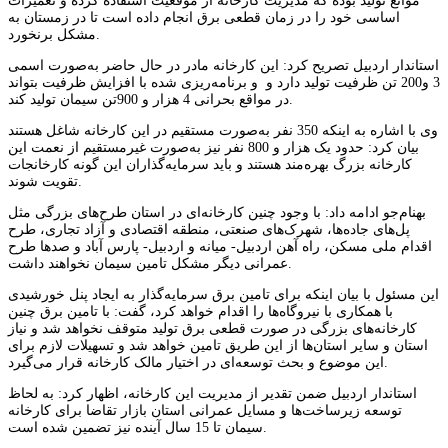
موانع تولید بوده که مدیریت کارخانه از موقعیت استفاده کرده و تعمیرات
اساسی خود را در زمان قطعی برق انجام داده است تا در زمستان به
مشکل برنخورد.
استاندار اردبیل تصریح کرد: این کارخانه مادر در حال حاضر به‌صورت اسمی
3 و200 تن ظرفیت تولید دارد و و برنامه‌ریزی شده با افزایش ظرفیت بتواند
در مواقع بحرانی 4 هزار و 900تن سیمان تولید کند.
وی با اشاره به اینکه 350 نفر به‌صورت مستقیم در این کارخانه شاغل هستند
بیان کرد: حدود یک هزار و 800 نفر نیز به‌صورت غیرمستقیم از نعمت این
کارخانه بزرگ بهره‌مند هستند و باید سرمایه‌گذاران این گونه کارخانجات
تقویت شوند.
بهنام‌جو ادامه داد: با وجود چنین کارخانه‌ای در استان طرح‌های بزرگی مثل
پل‌های جاده‌ها، شهرک‌های صنعتی، منطقه اقتصادی و آزاد تجاری، طرح
اقدام ملی مسکن، راه آهن اردبیل- میانه و اردبیل- پارس آباد و صدها طرح
عمرانی دیگر مشکل تامین سیمان نخواهند داشت.
این مسئول با بیان اینکه برای تامین برق سرمایه‌گذار به ایجاد پنل خورشیدی
با همکاری با نیروگاه‌ها را اقدام خواهد کرد، گفت: با تامین برق چنین
کارخانه‌های بزرگی در صورت قطعی برق تولید متوقف نخواهد شد و نیاز
استان و سایر استان‌ها از این طریق تامین خواهد شد و تسهیلات لازم برای
این موضوع و بحث توسعه‌ای در اختیار مالک کارخانه قرار می‌گیرد.
استاندار اردبیل ضمن تقدیر از مدیریت این کارخانه، اظهار کرد: به لحاظ
توسعه زیرساخت‌ها و مسایل عمرانی استان بازار تقاضا برای کارخانه
سیمان تا 15 سال آینده نیز تضمین شده است.