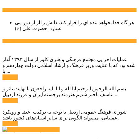
سخن روز
هر گاه خدا بخواهد بنده اي را خوار كند، دانش را از او دور می
حضرت علی (ع):
سازد.
اخبار ویژه
عملیات اجرایی مجتمع فرهنگی و هنری کلور از سال ۱۳۹۳ آغاز
شده بود که با عنایت وزیر فرهنگ و ارشاد اسلامی دولت چهاردهم و
با ...
ادامه ...
بسم الله الرحمن الرحیم انا لله و انا الیه راجعون با نهایت تاثر و
تاسف باخبر شدیم هنرمند برجسته ایران و فرزند اردبیل، ...
ادامه ...
شورای فرهنگ عمومی اردبیل با توجه به ترکیب اعضا و رویکرد
عملیاتی، می‌تواند الگویی برای سایر استان‌های کشور باشد.
ادامه ...