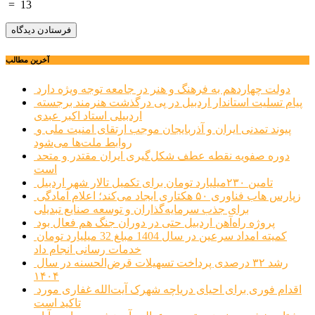
=
13
آخرین مطالب
دولت چهاردهم به فرهنگ و هنر در جامعه توجه ویژه دارد
پیام تسلیت استاندار اردبیل در پی درگذشت هنرمند برجسته
اردبیلی استاد اکبر عبدی
پیوند تمدنی ایران و آذربایجان موجب ارتقای امنیت ملی و
روابط ملت‌ها می‌شود
دوره صفویه نقطه عطف شکل‌گیری ایران مقتدر و متحد
است
تامین ۲۳۰میلیارد تومان برای تکمیل تالار شهر اردبیل
زپارس هاب فناوری ۵۰ هکتاری ایجاد می‌کند؛ اعلام آمادگی
برای جذب سرمایه‌گذاران و توسعه صنایع تبدیلی
پروژه راه‌آهن اردبیل حتی در دوران جنگ هم فعال بود
کمیته امداد سرعین در سال 1404 مبلغ 32 میلیارد تومان
خدمات رسانی انجام داد
رشد ۳۲ درصدی پرداخت تسهیلات قرض‌الحسنه در سال
۱۴۰۴
اقدام فوری برای احیای دریاچه شهرک آیت‌الله غفاری مورد
تاکید است