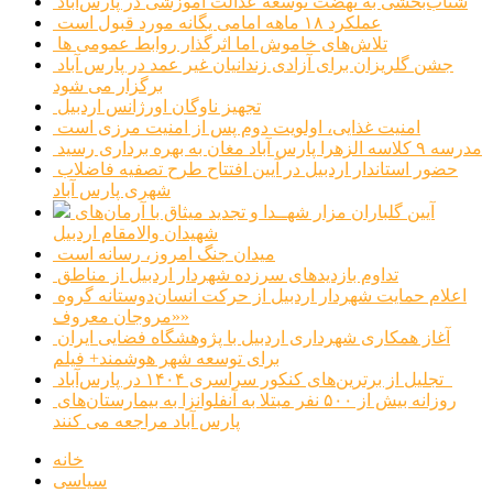
شتاب‌بخشی به نهضت توسعه عدالت آموزشی در پارس‌آباد
عملکرد ۱۸ ماهه امامی یگانه مورد قبول است
تلاش‌های خاموش اما اثرگذار روابط عمومی ها
جشن گلریزان برای آزادی زندانیان غیر عمد در پارس آباد
برگزار می شود
تجهیز ناوگان اورژانس اردبیل
امنیت غذایی، اولویت دوم پس از امنیت مرزی است
مدرسه ۹ کلاسه الزهرا پارس آباد مغان به بهره برداری رسید
حضور استاندار اردبیل در آیین افتتاح طرح تصفیه فاضلاب
شهری پارس آباد
آیین گلباران مزار شهــدا و تجدید میثاق با آرمان‌های
شهیدان والامقام اردبیل
میدان جنگ امروز، رسانه است
تداوم بازدیدهای سرزده شهردار اردبیل از مناطق
اعلام حمایت شهردار اردبیل از حرکت انسان‌دوستانه گروه
«مروجان معروف»
آغاز همکاری شهرداری اردبیل با پژوهشگاه فضایی ایران
برای توسعه شهر هوشمند+ فیلم
تجلیل از برترین‌های کنکور سراسری ۱۴۰۴ در پارس‌آباد
روزانه بیش از ۵۰۰ نفر مبتلا به آنفلوانزا به بیمارستان‌های
پارس آباد مراجعه می کنند
خانه
سیاسی