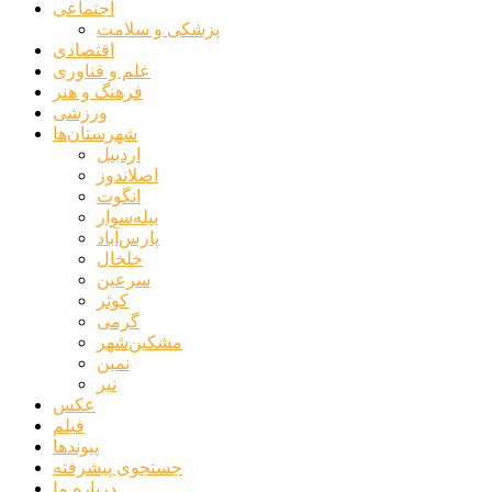
اجتماعی
پزشکی و سلامت
اقتصادی
علم و فناوری
فرهنگ و هنر
ورزشی
شهرستان‌ها
اردبیل
اصلاندوز
انگوت
بیله‌سوار
پارس‌آباد
خلخال
سرعین
کوثر
گرمی
مشکین‌شهر
نمین
نیر
عکس
فیلم
پیوندها
جستجوی پیشرفته
درباره ما