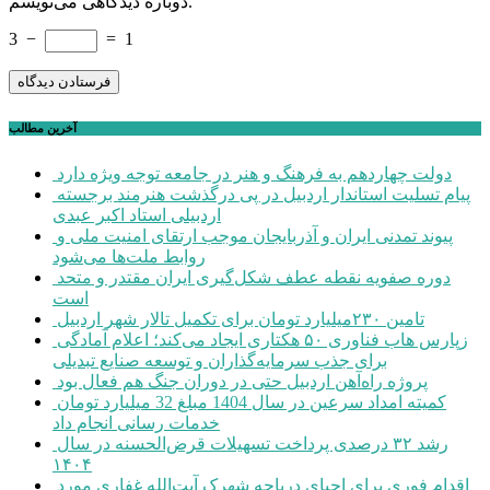
دوباره دیدگاهی می‌نویسم.
3
−
=
1
آخرین مطالب
دولت چهاردهم به فرهنگ و هنر در جامعه توجه ویژه دارد
پیام تسلیت استاندار اردبیل در پی درگذشت هنرمند برجسته
اردبیلی استاد اکبر عبدی
پیوند تمدنی ایران و آذربایجان موجب ارتقای امنیت ملی و
روابط ملت‌ها می‌شود
دوره صفویه نقطه عطف شکل‌گیری ایران مقتدر و متحد
است
تامین ۲۳۰میلیارد تومان برای تکمیل تالار شهر اردبیل
زپارس هاب فناوری ۵۰ هکتاری ایجاد می‌کند؛ اعلام آمادگی
برای جذب سرمایه‌گذاران و توسعه صنایع تبدیلی
پروژه راه‌آهن اردبیل حتی در دوران جنگ هم فعال بود
کمیته امداد سرعین در سال 1404 مبلغ 32 میلیارد تومان
خدمات رسانی انجام داد
رشد ۳۲ درصدی پرداخت تسهیلات قرض‌الحسنه در سال
۱۴۰۴
اقدام فوری برای احیای دریاچه شهرک آیت‌الله غفاری مورد