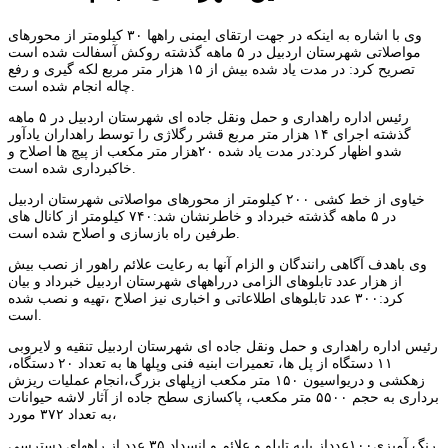
وی با اشاره به اینکه در جهت ارتقای ایمنی راهها ۳۰ کیلومتر از محورهای
مواصلاتی شهرستان اردبیل در ۵ ماهه گذشته روکش آسفالت شده است
تصریح کرد: در مدت یاد شده بیش از ۱۵ هزار متر مربع لکه گیری و رفع
چاله انجام شده است.
رئیس اداره راهداری و حمل ونقل جاده ای شهرستان اردبیل در ۵ ماهه
گذشته اجرای ۱۴ هزار متر مربع قشر رگلاژی را توسط راهداران یادآور
شدو اظهار کرد:در مدت یاد شده ۲۰هزار متر مکعب از پیچ ها اصلاح و
خاکبرداری شده است.
خیاوی از خط کشی ۲۰۰ کیلومتر از محورهای مواصلاتی شهرستان اردبیل
در ۵ ماهه گذشته خبرداد و خاطرنشان شد:۷۴۰ کیلومتر از کانال های
طرفین راه بازسازی و اصلاح شده است.
وی باهدف آگاهی رانندگان و الزام آنها به رعایت علائم راهور از نصب بیش
از هزار عدد تابلوهای الزامی درراههای شهرستان اردبیل خبرداد و بیان
کرد:۳۰۰ عدد تابلوهای اطلاعاتی و اخباری نیز اصلاح ،تهیه و نصب شده
است.
رئیس اداره راهداری و حمل ونقل جاده ای شهرستان اردبیل تنقیه و لایروبی
۱۱ دستگاه از پل ها، تعمیرات ابنیه فنی وپلها ها به تعداد ۲۰ دستگاه،
زهکشی و دریواسیون ۱۵۰ متر مکعب ازپلهای بزرگ،انجام عملیات ریزش
برداری به حجم ۵۵۰۰ متر مکعب، پاکسازی سطح جاده از آثار لاشه حیوانات
به تعداد ۳۷۲ مورد،
رنگ آمیزی۱۰۰عدداز پایه تابلو و علائم و انسداد ۳۵ عدد از راههای دسترسی