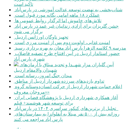
تاکید است
شتاب‌بخشی به نهضت توسعه عدالت آموزشی در پارس‌آباد
عملکرد ۱۸ ماهه امامی یگانه مورد قبول است
تلاش‌های خاموش اما اثرگذار روابط عمومی ها
جشن گلریزان برای آزادی زندانیان غیر عمد در پارس آباد
برگزار می شود
تجهیز ناوگان اورژانس اردبیل
امنیت غذایی، اولویت دوم پس از امنیت مرزی است
مدرسه ۹ کلاسه الزهرا پارس آباد مغان به بهره برداری رسید
حضور استاندار اردبیل در آیین افتتاح طرح تصفیه فاضلاب
شهری پارس آباد
آیین گلباران مزار شهــدا و تجدید میثاق با آرمان‌های
شهیدان والامقام اردبیل
میدان جنگ امروز، رسانه است
تداوم بازدیدهای سرزده شهردار اردبیل از مناطق
اعلام حمایت شهردار اردبیل از حرکت انسان‌دوستانه گروه
«مروجان معروف»
آغاز همکاری شهرداری اردبیل با پژوهشگاه فضایی ایران
برای توسعه شهر هوشمند+ فیلم
تجلیل از برترین‌های کنکور سراسری ۱۴۰۴ در پارس‌آباد
روزانه بیش از ۵۰۰ نفر مبتلا به آنفلوانزا به بیمارستان‌های
پارس آباد مراجعه می کنند