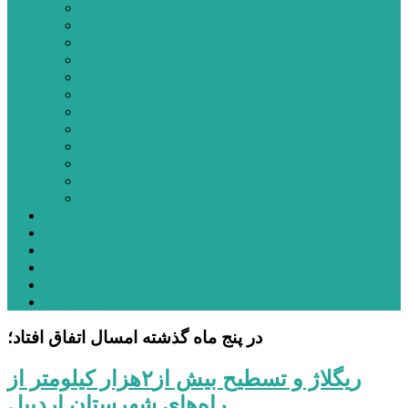
اردبیل
اصلاندوز
انگوت
بیله‌سوار
پارس‌آباد
خلخال
سرعین
کوثر
گرمی
مشکین‌شهر
نمین
نیر
عکس
فیلم
پیوندها
جستجوی پیشرفته
درباره ما
تماس با ما
در پنج ماه گذشته امسال اتفاق افتاد؛
ریگلاژ و تسطیح بیش از۲هزار کیلومتر از
راه‌های شهرستان اردبیل