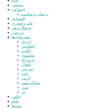
خانه
سیاسی
اجتماعی
پزشکی و سلامت
اقتصادی
علم و فناوری
فرهنگ و هنر
ورزشی
شهرستان‌ها
اردبیل
اصلاندوز
انگوت
بیله‌سوار
پارس‌آباد
خلخال
سرعین
کوثر
گرمی
مشکین‌شهر
نمین
نیر
عکس
فیلم
پیوندها