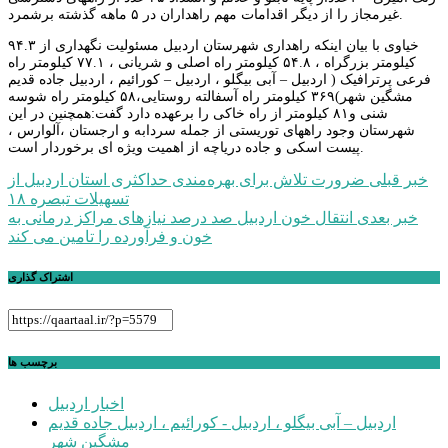
غیرمجاز را از دیگر اقدامات مهم راهداران در ۵ ماهه گذشته برشمرد.
خیاوی با بیان اینکه راهداری شهرستان اردبیل مسئولیت نگهداری از ۹۴.۳
کیلومتر بزرگراه ، ۵۴.۸ کیلومتر راه اصلی و شریانی ، ۷۷.۱ کیلومتر راه
فرعی پرترافیک ( اردبیل – آبی بیگلو ، اردبیل – کورائیم ، اردبیل جاده قدیم
مشگین شهر)۳۶۹ کیلومتر راه آسفالته روستایی،۵۸ کیلومتر راه شوسه
شنی و۸۱ کیلومتر از راه خاکی را برعهده دارد گفت:همچنین در این
شهرستان وجود راههای توریستی از جمله سردابه و ارجستان ،آلوارس ،
پیست اسکی و جاده دریاچه از اهمیت ویژه ای برخوردار است.
راهبری
خبر قبلی
ضرورت تلاش برای بهره‌مندی حداکثری استان اردبیل از
تسهیلات تبصره ۱۸
نوشته
خبر بعدی
انتقال خون اردبیل صد درصد نیازهای مراکز درمانی به
خون و فرآورده را تامین می کند
اشتراک گذاری
برچسب ها
اخبار اردبیل
اردبیل – آبی بیگلو ، اردبیل - کورائیم ، اردبیل جاده قدیم
مشگین شهر