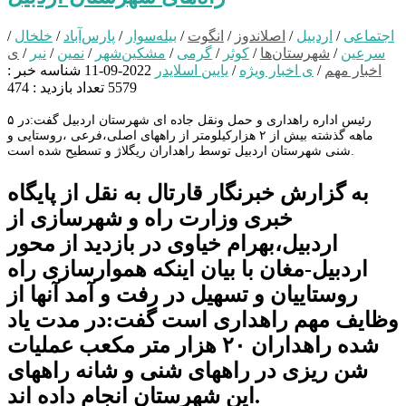
اجتماعی
/
اردبیل
/
اصلاندوز
/
انگوت
/
بیله‌سوار
/
پارس‌آباد
/
خلخال
/
سرعین
/
شهرستان‌ها
/
کوثر
/
گرمی
/
مشکین‌شهر
/
نمین
/
نیر
/
ی
اخبار مهم
/
ی اخبار ویژه
/
یایین اسلایدر
2022-09-11
شناسه خبر :
5579
تعداد بازدید : 474
رئیس اداره راهداری و حمل ونقل جاده ای شهرستان اردبیل گفت:در ۵
ماهه گذشته بیش از ۲ هزارکیلومتر از راههای اصلی،فرعی ،روستایی و
شنی شهرستان اردبیل توسط راهداران ریگلاژ و تسطیح شده است.
به گزارش خبرنگار قارتال به نقل از پایگاه
خبری وزارت راه و شهرسازی از
اردبیل،بهرام خیاوی در بازدید از محور
اردبیل-مغان با بیان اینکه هموارسازی راه
روستاییان و تسهیل در رفت و آمد آنها از
وظایف مهم راهداری است گفت:در مدت یاد
شده راهداران ۲۰ هزار متر مکعب عملیات
شن ریزی در راههای شنی و شانه راههای
این شهرستان انجام داده اند.