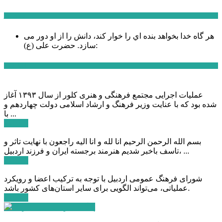
سخن روز
هر گاه خدا بخواهد بنده اي را خوار كند، دانش را از او دور می
حضرت علی (ع):
سازد.
اخبار ویژه
عملیات اجرایی مجتمع فرهنگی و هنری کلور از سال ۱۳۹۳ آغاز
شده بود که با عنایت وزیر فرهنگ و ارشاد اسلامی دولت چهاردهم و
با ...
ادامه ...
بسم الله الرحمن الرحیم انا لله و انا الیه راجعون با نهایت تاثر و
تاسف باخبر شدیم هنرمند برجسته ایران و فرزند اردبیل، ...
ادامه ...
شورای فرهنگ عمومی اردبیل با توجه به ترکیب اعضا و رویکرد
عملیاتی، می‌تواند الگویی برای سایر استان‌های کشور باشد.
ادامه ...