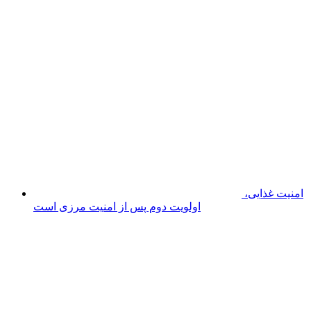
مدرسه ۹
کلاسه الزهرا پارس آباد مغان به بهره برداری رسید
حضور
استاندار اردبیل در آیین افتتاح طرح تصفیه فاضلاب شهری
پارس آباد
آیین گلباران مزار شهــدا و تجدید میثاق با آرمان‌های
شهیدان والامقام اردبیل