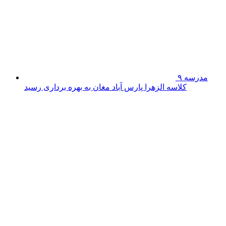
میدان جنگ امروز، رسانه
است
تداوم
بازدیدهای سرزده شهردار اردبیل از مناطق