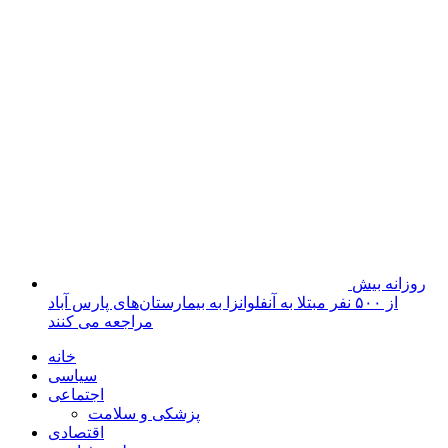
پارس‌آباد
خلخال
سرعین
کوثر
گرمی
مشکین‌شهر
نمین
نیر
عکس
فیلم
پیوندها
جستجوی پیشرفته
درباره ما
تماس با ما
خانه
سیاسی
اجتماعی
پزشکی و سلامت
اقتصادی
علم و فناوری
فرهنگ و هنر
ورزشی