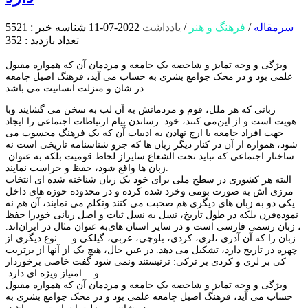
سرمقاله
/
فرهنگ و هنر
/
یادداشت
2022-07-11
شناسه خبر : 5521
تعداد بازدید : 352
ویژگی و وجه تمایز و شاخصه یک جامعه و مردمان آن که همواره مقبول
علمی بود و در محک جوامع بشری به حساب می آید، فرهنگ اصیل چامعه
در شان و منزلت انسانیت می باشد.
زبانی که هر ملل، قوم و مردمانش به آن لب به سخن می گشایند وبا
هویت است و از این
می کنند، خود
رساندن پیام ارتباطات اجتماعی را ایجاد
جهت افراد جامعه با ارج نهادن به ادبیات آن که یک فرهنگ محسوب می
شود، همواره از آن در کنار دیگر زبان ها که جزو شناسنامه تاریخی است نه
ساختار اجتماعی که نباید تحت الشعاع سایر
از لحاظ قومیت بلکه به عنوان
.
زبان ها واقع شود، حفظ و حراست نمایند
البته هر کشوری در سطح ملی برای خود یک زبان شناخنه شده ای انتخاب
مرزی اش به صورت بومی وخرد شده
کرده و در محدوده حوزه های داخل
یکی دو
به زبان های دیگری هم صحبت می کنند وتکلم می نمایند، آن هم نه
نموده
قرن بلکه در طول تاریخ، نسل به نسل ثبات و اصل زبانی خودرا حفظ
، زبان رسمی فارسی است و در سایر استان های
به عنوان مثال در ایران
اند.
زبان را که
آن آذری ،لری، کردی، بلوچی، عربی، گیلکی و…. نوع دیگری از
چهره در تاریخ دارد، تشکیل می دهد. در عین حال، هیچ یک از آنها از برتریت
کی بر لری و کردی بر ترکی
: تر
نیستند ونمی شود گفت
خاصی برخوردار
و… امتیاز ویژه ای دارد.
ویژگی و وجه تمایز و شاخصه یک جامعه و مردمان آن که همواره مقبول
حساب می آید، فرهنگ اصیل چامعه
علمی بود و در محک جوامع بشری به