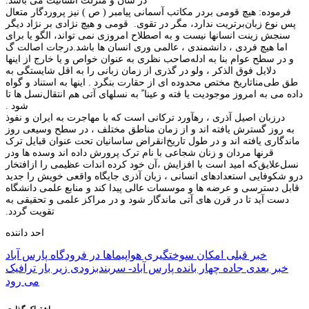
در شان و منزلت انسانیت می باشد.
فرموده: هیچ قومی بر
در مکاتب آسمانی پیامبر ( ص ) نیز پروردگار متعال
پس نوع زبان
برتریت ندارد، مگر در تقوی.
قومی و هیچ نژادی بر نژاد دیگر
سنجش
زینت انسانها نیست و به اصطلاح امروزی نمی تواند، الگو یا برای
اما هیچ فردی ، دانشمندی ، عالمی و
ری انسان ها باشد.
درجات اصالت گ
و
در سطح عوام بنا به ادله
صاحب نظری به عنوان خواص و یا خارج از اینها
دلایل فوق الذکر ، ولو در گذری از زمان زبانی را به اقل شایستگی به
طق طی
منا
تاریخ مختص محدوده ای از
حقارت بنگرد . اینها به استناد و گواه
داده می
به امروز موجودیت یا فته و عینا ً به نسلهای آتی هم انتقال
نسل ها تا
شود .
در
زبان اصیل آذری ، رهآورد ترکانی است که با مهاجرت به ایران و نفوذ
به روز گسترش یافته اند و از زمان
مناطق مختلف ، در سطح وسیعی روز
ماندگاری یافته اند و در طول تاریخ
انقراض ساسانیان تحت عنوان قبایل ترک
قرنها مردان و زنان شجاعی با نام ترک پرورش داده اند و
سده ها و
در
نسل
علایق
که امید است با افزایش
،
آن خود کرده اند
ات عظیمی را از
افتخار
در
و شکوفایی استعدادهای انسانی ، زبان آذری جایگاه واقعی خویش را
جدید
قابل دسترسی و عرضه
ها و موسسات عالی پیدا کند و منابع علمی
دانشگاه
دست آید تا در قرن های آتی ماندگار شود و
در مراکز علمی و تحقیقی به
تقویت گردد.
احد داننده
راهبری
خبر قبلی
امکان سوختگیری هواپیماها در فرودگاه پارس آباد
خبر بعدی
جاده چهار بانده پارس آباد- سربندبزودی زیر بار ترافیک
نوشته
می رود
اشتراک گذاری