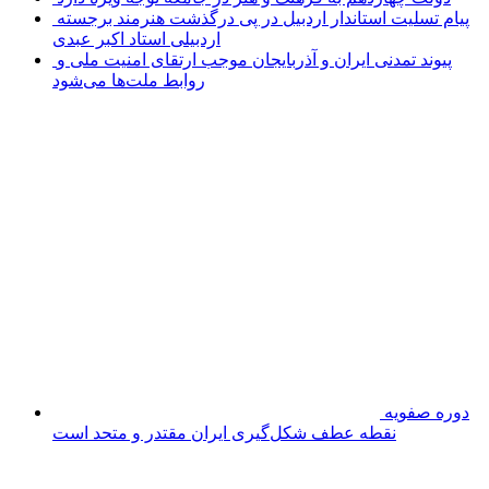
پیام تسلیت استاندار اردبیل در پی درگذشت هنرمند برجسته
اردبیلی استاد اکبر عبدی
پیوند تمدنی ایران و آذربایجان موجب ارتقای امنیت ملی و
روابط ملت‌ها می‌شود
دوره صفویه نقطه عطف شکل‌گیری ایران مقتدر و متحد
است
تامین ۲۳۰میلیارد تومان برای تکمیل تالار شهر اردبیل
زپارس هاب