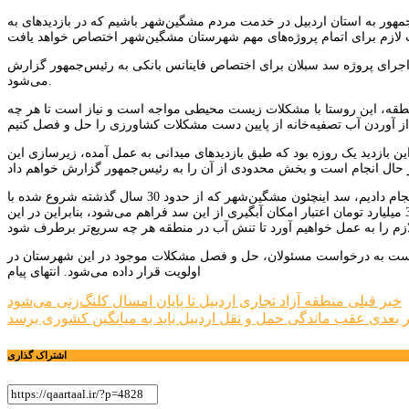
هور به استان اردبیل در خدمت مردم مشگین‌شهر باشیم که در بازدیدهای به
ه اجرای پروژه سد سبلان برای اختصاص فاینانس بانکی به رئیس‌جمهور گزارش
می‌شود.
نطقه، این روستا با مشکلات زیست محیطی مواجه است و نیاز است تا هر چه
بازدید یک روزه بود که طبق بازدیدهای میدانی به عمل آمده، زیرسازی این
معاون توسعه روستایی و مناطق محروم کشور گفت: طبق گزارشات ارائه شده و بازدیدی که انجام دادیم، سد اینچئون مشگین‌شهر که از حدود 30 سال گذشته شروع شده با
مشکل نشت آب مواجه است که با توجه به این که طبق برآوردهای انجام یافته با اختصاص 30 میلیارد تومان اعتبار امکان آبگیری از این سد فراهم می‌شود، بنابراین در این
 است به درخواست مسئولان، حل و فصل مشکلات موجود در این شهرستان در
اولویت قرار داده می‌شود. انتهای پیام
راهبری
خبر قبلی
منطقه آزاد تجاری اردبیل تا پایان امسال کلنگ‌زنی می‌شود
 بعدی
عقب ماندگی حمل و نقل اردبیل باید به میانگین کشوری برسد
نوشته
اشتراک گذاری