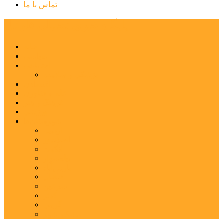
تماس با ما
پایگاه خبری تحلیلی قارتال
خانه
سیاسی
اجتماعی
پزشکی و سلامت
اقتصادی
علم و فناوری
فرهنگ و هنر
ورزشی
شهرستان‌ها
اردبیل
اصلاندوز
انگوت
بیله‌سوار
پارس‌آباد
خلخال
سرعین
کوثر
گرمی
مشکین‌شهر