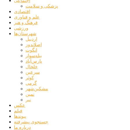
اجتماعی
پزشکی و سلامت
اقتصادی
علم و فناوری
فرهنگ و هنر
ورزشی
شهرستان‌ها
اردبیل
اصلاندوز
انگوت
بیله‌سوار
پارس‌آباد
خلخال
سرعین
کوثر
گرمی
مشکین‌شهر
نمین
نیر
عکس
فیلم
پیوندها
جستجوی پیشرفته
درباره ما