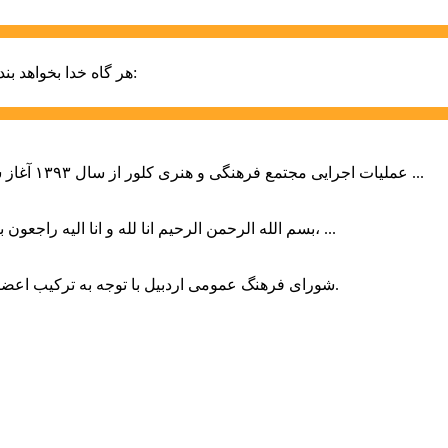
حضرت علی (ع):
هر گاه خدا بخواهد بند
عملیات اجرایی مجتمع فرهنگی و هنری کلور از سال ۱۳۹۳ آغاز شده بود که با عنایت وزیر فرهنگ و ارشاد اسلامی دولت چهاردهم و با ...
بسم الله الرحمن الرحیم انا لله و انا الیه راجعون با نهایت تاثر و تاسف باخبر شدیم هنرمند برجسته ایران و فرزند اردبیل، ...
شورای فرهنگ عمومی اردبیل با توجه به ترکیب اعضا و رویکرد عملیاتی، می‌تواند الگویی برای سایر استان‌های کشور باشد.