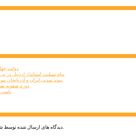
دولت چهار
پیام تسلیت استاندار اردبیل در پی
پیوند تمدنی ایران و آذربایجان 
دوره صفویه نق
تامین ۲۳۰میلیارد تومان برای تکمیل تالار شهر ارد
دیدگاه های ارسال شده توسط شما، پس از تایید توسط خبرگزاری الف در وب منتشر خواهد شد.