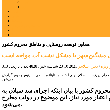
نمین
نیر
عکس
فیلم
پیوندها
جستجوی پیشرفته
درباره ما
تماس با ما
معاون توسعه روستایی و مناطق محروم کشور:
ن مشگین‌شهر با مشکل نشت آب مواجه است
 ویژه
/
یایین اسلایدر
2021-10-23
شناسه خبر : 4828
تعداد بازدید : 313
ه اجرای پروژه سد سبلان برای اختصاص فاینانس بانکی به رئیس‌جمهور گزارش
می‌شود.
روم کشور با بیان اینکه اجرای سد سبلان به
اعتبار مورد نیاز، این موضوع در دولت مطرح
می‌شود.‌