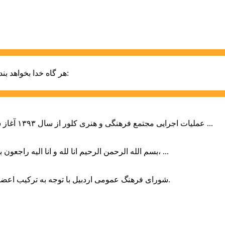
حضرت علی (ع):
هر گاه خدا بخواهد بند
عملیات اجرایی مجتمع فرهنگی و هنری کلور از سال ۱۳۹۳ آغاز شده بود که با عنایت وزیر فرهنگ و ارشاد اسلامی دولت چهاردهم و با ...
بسم الله الرحمن الرحیم انا لله و انا الیه راجعون با نهایت تاثر و تاسف باخبر شدیم هنرمند برجسته ایران و فرزند اردبیل، ...
شورای فرهنگ عمومی اردبیل با توجه به ترکیب اعضا و رویکرد عملیاتی، می‌تواند الگویی برای سایر استان‌های کشور باشد.