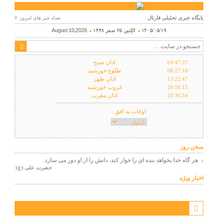
پایگاه خبری تحلیلی قارتال
تعداد خبر های امروز: 0
۱۴۰۵/۰۵/۱۹
الإثنين ۲۵ صفر ۱۴۴۸
August 10,2026
اذان صبح
04:47:37
طلوع خورشید
06:27:10
اذان ظهر
13:22:47
غروب خورشید
20:16:15
اذان مغرب
20:36:54
اوقات به افق :
سخن روز
هر گاه خدا بخواهد بنده اي را خوار كند، دانش را از او دور می سازد.
حضرت علی (ع):
اخبار ویژه