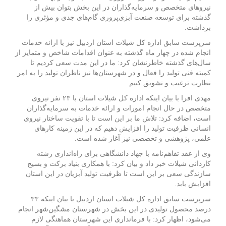
نیروهای متخصص و سرمایه‌گذاران در این بخش بتوان بیش از
گذشته برای توسعه صنعت آبزی‌پروری گام‌های جدی و مؤثری را
برداشت.
سرپرست سابق اداره کل شیلات استان اردبیل نیز با ارائه خدمات
انجام شده در چهار ماه گذشته به عنوان اقدامات شاخص و متمایز از
سال‌های گذشته خاطرنشان کرد: ما در این مدت سعی کردیم تا
کمیته فنی تولید را فعال و در شهرستان‌ها نیز ناظران تولید را به امر
نظارت ترغیب و تشویق کنیم.
مهدی افرا با بیان اینکه اداره کل شیلات استان با ۲۳ نفر نیروی
متخصص در حال انجام امورات و ارائه خدمات به سرمایه‌گذاران
است، اضافه کرد: تلاش ما بر این است تا با تقویت ساختار نیروی
انسانی ظرفیت تولید را افزایش دهیم که در این زمینه کارهای
علمی، پژوهشی و تخصصی نیز آغاز شده است.
وی از عقد تفاهم‌نامه با جهاد دانشگاهی برای راه‌اندازی رشته
کاردانی شیلات خبر داد و بیان کرد: با همکاری بنیاد برکت و بسیج
سازندگی سعی بر این است تا ظرفیت تولید آبزیان در این استان
افزایش یابد.
سرپرست سابق اداره کل شیلات استان اردبیل با بیان اینکه ۳۳
درصد محصول تولیدی در این بخش در شهرستان مشگین‌شهر انجام
می‌شود، اظهار کرد: با فرمانداری این شهرستان هماهنگی لازم