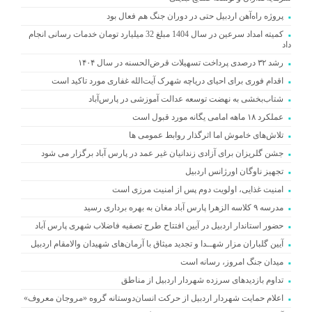
پروژه راه‌آهن اردبیل حتی در دوران جنگ هم فعال بود
کمیته امداد سرعین در سال 1404 مبلغ 32 میلیارد تومان خدمات رسانی انجام
داد
رشد ۳۲ درصدی پرداخت تسهیلات قرض‌الحسنه در سال ۱۴۰۴
اقدام فوری برای احیای دریاچه شهرک آیت‌الله غفاری مورد تاکید است
شتاب‌بخشی به نهضت توسعه عدالت آموزشی در پارس‌آباد
عملکرد ۱۸ ماهه امامی یگانه مورد قبول است
تلاش‌های خاموش اما اثرگذار روابط عمومی ها
جشن گلریزان برای آزادی زندانیان غیر عمد در پارس آباد برگزار می شود
تجهیز ناوگان اورژانس اردبیل
امنیت غذایی، اولویت دوم پس از امنیت مرزی است
مدرسه ۹ کلاسه الزهرا پارس آباد مغان به بهره برداری رسید
حضور استاندار اردبیل در آیین افتتاح طرح تصفیه فاضلاب شهری پارس آباد
آیین گلباران مزار شهــدا و تجدید میثاق با آرمان‌های شهیدان والامقام اردبیل
میدان جنگ امروز، رسانه است
تداوم بازدیدهای سرزده شهردار اردبیل از مناطق
اعلام حمایت شهردار اردبیل از حرکت انسان‌دوستانه گروه «مروجان معروف»