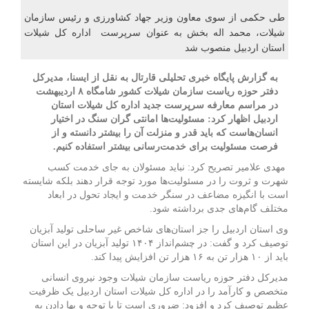
طی حکمی از سوی معاون وزیر جهاد کشاورزی و رئیس سازمان
شیلات، محمد اله بخش به عنوان سرپرست اداره کل شیلات
استان اردبیل منصوب شد
به گزارش پایگاه خبری تحلیلی قارتال به نقل از ایسنا، مدیرکل
دفتر حوزه ریاست سازمان شیلات کشور شامگاه ۸ اردیبهشت
در مراسم معارفه سرپرست جدید اداره کل شیلات استان
اردبیل اظهار کرد: مسئولیت‌ها امانتی گران سنگ در اختیار
انسان‌هاست که باید قدر و منزلت آن را بیشتر دانسته و از
فرصت مسئولیت برای خدمت‌رسانی بیشتر استفاده کنیم.
مهدی علامیر تصریح کرد: نباید مسئولان به جای خدمت کسب
شهرت و ثروت را در مسئولیت‌ها مورد توجه قرار دهند بلکه شایسته
است با انگیزه مضاعف در سنگر خدمت و ایجاد تحول در ابعاد
مختلف گام‌های جدی برداشته شود.
وی استان اردبیل را جز استان‌های شاخص غیر ساحلی تولید آبزیان
توصیف کرد و گفت: در چشم‌انداز ۱۴۰۴ تولید آبزیان در این استان
باید از ۱۰ هزار تن به ۱۶ هزار تن افزایش پیدا کند.
مدیرکل دفتر حوزه ریاست سازمان شیلات وجود نیروی انسانی
متخصص و کارآمد را در اداره کل شیلات استان اردبیل یک ظرفیت
عظیم توصیف کرد و افزود: ضروری است تا با توجه و بها دادن به