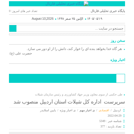
پایگاه خبری تحلیلی قارتال
تعداد خبر های امروز: 0
۱۴۰۵/۰۵/۱۹
الإثنين ۲۵ صفر ۱۴۴۸
August 10,2026
سخن روز
هر گاه خدا بخواهد بنده اي را خوار كند، دانش را از او دور می سازد.
حضرت علی (ع):
اخبار ویژه
طی حکمی از سوی معاون وزیر جهاد کشاورزی و رئیس سازمان شیلات
سرپرست اداره کل شیلات استان اردبیل منصوب شد
اردبیل
/
اقتصادی
/
ی اخبار مهم
/
ی اخبار ویژه
/
یایین اسلایدر
2022-04-29
شناسه خبر : 5349
تعداد بازدید : 377