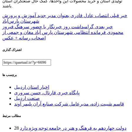
تولیدی استان و خرید محصولات این واحدها، کمک حال صنعتگران استان
باشند.
راهبری
خبر قبلی
انتصاب عادل قادری بعنوان مدیر جدید آموزش و پرورش
شهرستان پارس‌آباد
نوشته
خبر بعدی
گرامیداشت روز خبرنگار با حضور سرهنگ فیروز
محمودی فرمانده انتظامی شهرستان پارس آباد مغان و جمعی از
اصحاب رسانه + عکس
اشتراک گذاری
برچسب ها
اخبار استان اردبیل
پایگاه خبری قارتال، حسن سروری
صنعت اردبیل
قاسم شیبت زاده، مدیرعامل شرکت صنایع آران پلیمر آوند
مطالب مرتبط
دولت چهاردهم به فرهنگ و هنر در جامعه توجه ویژه دارد
28