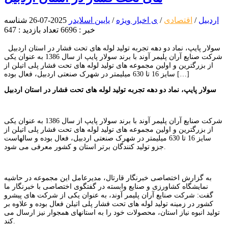
اردبیل
/
اقتصادی
/
ی اخبار ویژه
/
یایین اسلایدر
2025-07-26
شناسه
خبر : 6696
تعداد بازدید : 647
سولار پایپ، نماد دو دهه تجربه تولید لوله های تحت فشار در استان اردبیل
شرکت صنایع آران پلیمر آوند با برند سولار پایپ از سال 1386 به عنوان یکی
از بزرگترین و اولین مجموعه های تولید لوله های تحت فشار پلی اتیلن از
سایز 16 تا 630 میلیمتر در شهرک صنعتی اردبیل، فعال بوده […]
سولار پایپ، نماد دو دهه تجربه تولید لوله های تحت فشار در استان اردبیل
شرکت صنایع آران پلیمر آوند با برند سولار پایپ از سال 1386 به عنوان یکی
از بزرگترین و اولین مجموعه های تولید لوله های تحت فشار پلی اتیلن از
سایز 16 تا 630 میلیمتر در شهرک صنعتی اردبیل، فعال بوده و سالهاست
جزو تولید کنندگان برتر استان و کشور معرفی می شود.
به گزارش اختصاصی خبرنگار قارتال، مدیرعامل این مجموعه در حاشیه
نمایشگاه کشاورزی و صنایع وابسته در گفتگوی اختصاصی با خبرنگار ما
گفت: شرکت صنایع آران پلیمر آوند، به عنوان یکی از شرکت های پیشرو
کشور در زمینه تولید لوله های تحت فشار پلی اتیلن فعال بوده و علاوه بر
تولید انبوه نیاز استان، محصولات خود را به استانهای همجوار نیز ارسال می
کند.