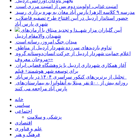
تجهیز ناوگان اورژانس اردبیل
امنیت غذایی، اولویت دوم پس از امنیت مرزی است
مدرسه ۹ کلاسه الزهرا پارس آباد مغان به بهره برداری رسید
حضور استاندار اردبیل در آیین افتتاح طرح تصفیه فاضلاب
شهری پارس آباد
آیین گلباران مزار شهــدا و تجدید میثاق با آرمان‌های
شهیدان والامقام اردبیل
میدان جنگ امروز، رسانه است
تداوم بازدیدهای سرزده شهردار اردبیل از مناطق
اعلام حمایت شهردار اردبیل از حرکت انسان‌دوستانه گروه
«مروجان معروف»
آغاز همکاری شهرداری اردبیل با پژوهشگاه فضایی ایران
برای توسعه شهر هوشمند+ فیلم
تجلیل از برترین‌های کنکور سراسری ۱۴۰۴ در پارس‌آباد
روزانه بیش از ۵۰۰ نفر مبتلا به آنفلوانزا به بیمارستان‌های
پارس آباد مراجعه می کنند
خانه
سیاسی
اجتماعی
پزشکی و سلامت
اقتصادی
علم و فناوری
فرهنگ و هنر