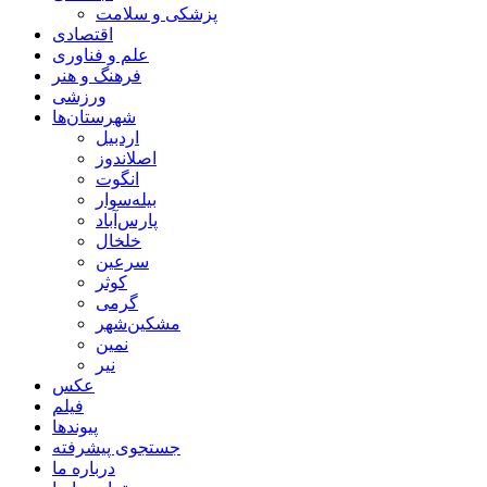
پزشکی و سلامت
اقتصادی
علم و فناوری
فرهنگ و هنر
ورزشی
شهرستان‌ها
اردبیل
اصلاندوز
انگوت
بیله‌سوار
پارس‌آباد
خلخال
سرعین
کوثر
گرمی
مشکین‌شهر
نمین
نیر
عکس
فیلم
پیوندها
جستجوی پیشرفته
درباره ما