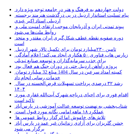
دولت چهاردهم به فرهنگ و هنر در جامعه توجه ویژه دارد
پیام تسلیت استاندار اردبیل در پی درگذشت هنرمند برجسته
اردبیلی استاد اکبر عبدی
پیوند تمدنی ایران و آذربایجان موجب ارتقای امنیت ملی و
روابط ملت‌ها می‌شود
دوره صفویه نقطه عطف شکل‌گیری ایران مقتدر و متحد
است
تامین ۲۳۰میلیارد تومان برای تکمیل تالار شهر اردبیل
زپارس هاب فناوری ۵۰ هکتاری ایجاد می‌کند؛ اعلام آمادگی
برای جذب سرمایه‌گذاران و توسعه صنایع تبدیلی
پروژه راه‌آهن اردبیل حتی در دوران جنگ هم فعال بود
کمیته امداد سرعین در سال 1404 مبلغ 32 میلیارد تومان
خدمات رسانی انجام داد
رشد ۳۲ درصدی پرداخت تسهیلات قرض‌الحسنه در سال
۱۴۰۴
اقدام فوری برای احیای دریاچه شهرک آیت‌الله غفاری مورد
تاکید است
شتاب‌بخشی به نهضت توسعه عدالت آموزشی در پارس‌آباد
عملکرد ۱۸ ماهه امامی یگانه مورد قبول است
تلاش‌های خاموش اما اثرگذار روابط عمومی ها
جشن گلریزان برای آزادی زندانیان غیر عمد در پارس آباد
برگزار می شود