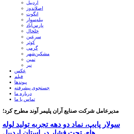
اردبیل
اصلاندوز
انگوت
بیله‌سوار
پارس‌آباد
خلخال
سرعین
کوثر
گرمی
مشکین‌شهر
نمین
نیر
عکس
فیلم
پیوندها
جستجوی پیشرفته
درباره ما
تماس با ما
مدیرعامل شرکت صنایع آران پلیمر آوند مطرح کرد؛
سولار پایپ، نماد دو دهه تجربه تولید لوله
های تحت فشار در استان اردبیل