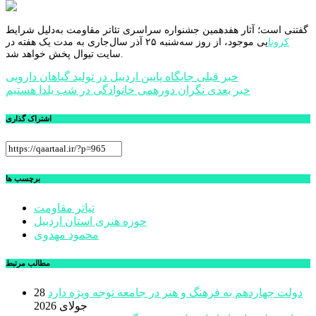
گفتنی است؛ آثار هفدهمین جشنواره سراسری تئاتر مقاومت به‌دلیل شرایط
کرونا
یی موجود، از روز سه‌شنبه ۲۵ آذر سال‌جاری به مدت یک هفته در
سایت تیوال پخش خواهد شد.
راهبری
خبر قبلی
جایگاه پایین اردبیل در تولید گیاهان دارویی
خبر بعدی
نگران دورهمی خانوادگی در شب یلدا هستیم
نوشته
اشتراک گذاری
برچسب ها
تیاتر مقاومت
حوزه هنری استان اردبیل
محمود مهدوی
مطالب مرتبط
دولت چهاردهم به فرهنگ و هنر در جامعه توجه ویژه دارد
28
جولای 2026