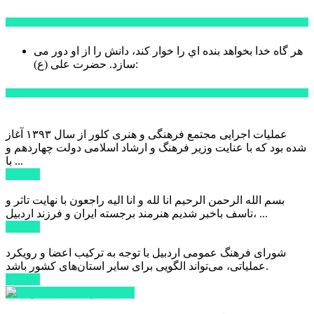
سخن روز
هر گاه خدا بخواهد بنده اي را خوار كند، دانش را از او دور می
حضرت علی (ع):
سازد.
اخبار ویژه
عملیات اجرایی مجتمع فرهنگی و هنری کلور از سال ۱۳۹۳ آغاز
شده بود که با عنایت وزیر فرهنگ و ارشاد اسلامی دولت چهاردهم و
با ...
ادامه ...
بسم الله الرحمن الرحیم انا لله و انا الیه راجعون با نهایت تاثر و
تاسف باخبر شدیم هنرمند برجسته ایران و فرزند اردبیل، ...
ادامه ...
شورای فرهنگ عمومی اردبیل با توجه به ترکیب اعضا و رویکرد
عملیاتی، می‌تواند الگویی برای سایر استان‌های کشور باشد.
ادامه ...