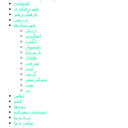
اقتصادی
علم و فناوری
فرهنگ و هنر
ورزشی
شهرستان‌ها
اردبیل
اصلاندوز
انگوت
بیله‌سوار
پارس‌آباد
خلخال
سرعین
کوثر
گرمی
مشکین‌شهر
نمین
نیر
عکس
فیلم
پیوندها
جستجوی پیشرفته
درباره ما
تماس با ما