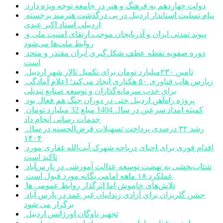
دولت چهاردهم به فرهنگ و هنر در جامعه توجه ویژه دارد
پیام تسلیت استاندار اردبیل در پی درگذشت هنرمند برجسته
اردبیلی استاد اکبر عبدی
پیوند تمدنی ایران و آذربایجان موجب ارتقای امنیت ملی و
روابط ملت‌ها می‌شود
دوره صفویه نقطه عطف شکل‌گیری ایران مقتدر و متحد
است
تامین ۲۳۰میلیارد تومان برای تکمیل تالار شهر اردبیل
زپارس هاب فناوری ۵۰ هکتاری ایجاد می‌کند؛ اعلام آمادگی
برای جذب سرمایه‌گذاران و توسعه صنایع تبدیلی
پروژه راه‌آهن اردبیل حتی در دوران جنگ هم فعال بود
کمیته امداد سرعین در سال 1404 مبلغ 32 میلیارد تومان
خدمات رسانی انجام داد
رشد ۳۲ درصدی پرداخت تسهیلات قرض‌الحسنه در سال
۱۴۰۴
اقدام فوری برای احیای دریاچه شهرک آیت‌الله غفاری مورد
تاکید است
شتاب‌بخشی به نهضت توسعه عدالت آموزشی در پارس‌آباد
عملکرد ۱۸ ماهه امامی یگانه مورد قبول است
تلاش‌های خاموش اما اثرگذار روابط عمومی ها
جشن گلریزان برای آزادی زندانیان غیر عمد در پارس آباد
برگزار می شود
تجهیز ناوگان اورژانس اردبیل