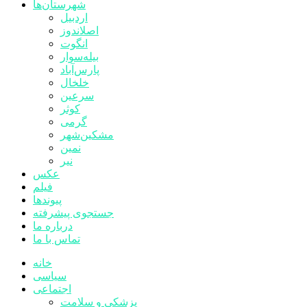
شهرستان‌ها
اردبیل
اصلاندوز
انگوت
بیله‌سوار
پارس‌آباد
خلخال
سرعین
کوثر
گرمی
مشکین‌شهر
نمین
نیر
عکس
فیلم
پیوندها
جستجوی پیشرفته
درباره ما
تماس با ما
خانه
سیاسی
اجتماعی
پزشکی و سلامت