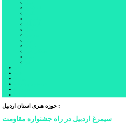
اردبیل
اصلاندوز
انگوت
بیله‌سوار
پارس‌آباد
خلخال
سرعین
کوثر
گرمی
مشکین‌شهر
نمین
نیر
عکس
فیلم
پیوندها
جستجوی پیشرفته
درباره ما
تماس با ما
حوزه هنری استان اردبیل :
سیمرغ اردبیل در راه جشنواره مقاومت