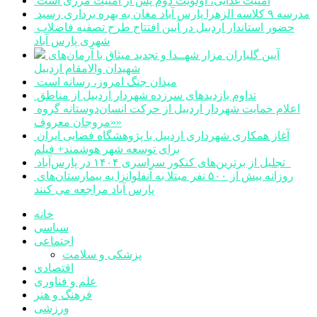
امنیت غذایی، اولویت دوم پس از امنیت مرزی است
مدرسه ۹ کلاسه الزهرا پارس آباد مغان به بهره برداری رسید
حضور استاندار اردبیل در آیین افتتاح طرح تصفیه فاضلاب
شهری پارس آباد
آیین گلباران مزار شهــدا و تجدید میثاق با آرمان‌های
شهیدان والامقام اردبیل
میدان جنگ امروز، رسانه است
تداوم بازدیدهای سرزده شهردار اردبیل از مناطق
اعلام حمایت شهردار اردبیل از حرکت انسان‌دوستانه گروه
«مروجان معروف»
آغاز همکاری شهرداری اردبیل با پژوهشگاه فضایی ایران
برای توسعه شهر هوشمند+ فیلم
تجلیل از برترین‌های کنکور سراسری ۱۴۰۴ در پارس‌آباد
روزانه بیش از ۵۰۰ نفر مبتلا به آنفلوانزا به بیمارستان‌های
پارس آباد مراجعه می کنند
خانه
سیاسی
اجتماعی
پزشکی و سلامت
اقتصادی
علم و فناوری
فرهنگ و هنر
ورزشی