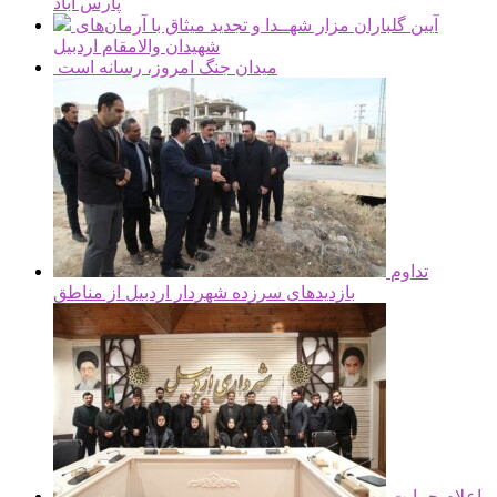
پارس آباد
آیین گلباران مزار شهــدا و تجدید میثاق با آرمان‌های
شهیدان والامقام اردبیل
میدان جنگ امروز، رسانه است
تداوم
بازدیدهای سرزده شهردار اردبیل از مناطق
اعلام حمایت