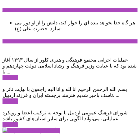
سخن روز
هر گاه خدا بخواهد بنده اي را خوار كند، دانش را از او دور می
حضرت علی (ع):
سازد.
اخبار ویژه
عملیات اجرایی مجتمع فرهنگی و هنری کلور از سال ۱۳۹۳ آغاز
شده بود که با عنایت وزیر فرهنگ و ارشاد اسلامی دولت چهاردهم و
با ...
ادامه ...
بسم الله الرحمن الرحیم انا لله و انا الیه راجعون با نهایت تاثر و
تاسف باخبر شدیم هنرمند برجسته ایران و فرزند اردبیل، ...
ادامه ...
شورای فرهنگ عمومی اردبیل با توجه به ترکیب اعضا و رویکرد
عملیاتی، می‌تواند الگویی برای سایر استان‌های کشور باشد.
ادامه ...