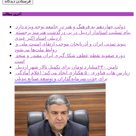
آخرین مطالب
دولت چهاردهم به فرهنگ و هنر در جامعه توجه ویژه دارد
پیام تسلیت استاندار اردبیل در پی درگذشت هنرمند برجسته
اردبیلی استاد اکبر عبدی
پیوند تمدنی ایران و آذربایجان موجب ارتقای امنیت ملی و
روابط ملت‌ها می‌شود
دوره صفویه نقطه عطف شکل‌گیری ایران مقتدر و متحد
است
تامین ۲۳۰میلیارد تومان برای تکمیل تالار شهر اردبیل
زپارس هاب فناوری ۵۰ هکتاری ایجاد می‌کند؛ اعلام آمادگی
برای جذب سرمایه‌گذاران و توسعه صنایع تبدیلی