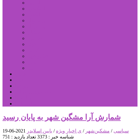
اردبیل
اصلاندوز
انگوت
بیله‌سوار
پارس‌آباد
خلخال
سرعین
کوثر
گرمی
مشکین‌شهر
نمین
نیر
عکس
فیلم
پیوندها
جستجوی پیشرفته
درباره ما
تماس با ما
شمارش آرا مشگین شهر به پایان رسید
سیاسی
/
مشکین‌شهر
/
ی اخبار ویژه
/
یایین اسلایدر
2021-06-19
شناسه خبر : 3373
تعداد بازدید : 751