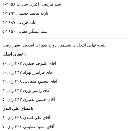
۲-سید مرتضی اکبری سادات ۲۹۵۸
۳-نازیلا محمد حسینی ۲۷۹۲
۴-علی قربانی ۲۶۸۷
۵-سید عسگر عطایی ۲۶۵۰
نتیجه نهایی انتخابات ششمین دوره شورای اسلامی شهر رضی
اعضای اصلی:
۱- آقای علیرضا صفری ۴۶۲ رای
۲- آقای فرامرز بهراد ۴۳۷ رای
۳- آقای محمود سعادتی ۴۲۸ رای
۴- آقای رامیز نوری ۳۴۲ رای
۵- آقای حسین نصیری ۳۳۳ رای
اعضای علی البدل:
۶- آقای علی اسدی ۳۲۹ رای
۷- آقای سعید عظیمی ۳۲۱ رای