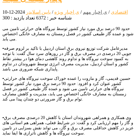
اقتصادی
/
ی اخبار مهم
/
ی اخبار ویژه
/
یایین اسلایدر
2024-12-10
شناسه خبر : 6372
تعداد بازدید : 300
حدود 90 درصد برق مورد نیاز کشور توسط نیروگاه های حرارتی تامین می
شود و عمده گاز طبیعی کشور در فصل زمستان به مصارف خانگی اختصاص
می یابد.
▪️مدیرعامل شرکت توزیع نیروی برق استان اردبیل با تاکید بر لزوم صرفه
جویی 20 درصدی در مصرف برق و گاز در روزهای سرد سال گفت: با توجه
به کمبود سوخت نیروگاه ها و تداوم روند کاهشی دمای هوا در بیشتر نقاط
کشور و استان اردبیل، مدیریت مصرف انرژی توسط شهروندان در تداوم
پایداری شبکه ضروری می باشد.
▪️حسین قدیمی، گاز و مازوت را عمده خوراک سوخت نیروگاه های حرارتی
کشور عنوان کرد و افزود: حدود 90 درصد برق مورد نیاز کشور توسط
نیروگاه های حرارتی تامین می شود و عمده گاز طبیعی کشور در فصل
زمستان به مصارف خانگی اختصاص می یابد، مدیریت و کاهش مصارف
توام برق و گاز ضرورتی دو چندان پیدا می کند.
▪️وی همکاری و همراهی شهروندان استان با کاهش 20 درصدی مصرف برق
و گاز را مهم ارزیابی کرد و گفت: در شرایط فعلی، همراهی هم استانی های
عزیز در کاهش حداقلی مصرف برق و گاز، می تواند نقش بسزایی در تامین
سوخت نیروگاه ها و کاهش ناترازی ها ایفا نماید.