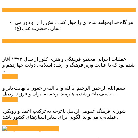
سخن روز
هر گاه خدا بخواهد بنده اي را خوار كند، دانش را از او دور می
حضرت علی (ع):
سازد.
اخبار ویژه
عملیات اجرایی مجتمع فرهنگی و هنری کلور از سال ۱۳۹۳ آغاز
شده بود که با عنایت وزیر فرهنگ و ارشاد اسلامی دولت چهاردهم و
با ...
ادامه ...
بسم الله الرحمن الرحیم انا لله و انا الیه راجعون با نهایت تاثر و
تاسف باخبر شدیم هنرمند برجسته ایران و فرزند اردبیل، ...
ادامه ...
شورای فرهنگ عمومی اردبیل با توجه به ترکیب اعضا و رویکرد
عملیاتی، می‌تواند الگویی برای سایر استان‌های کشور باشد.
ادامه ...