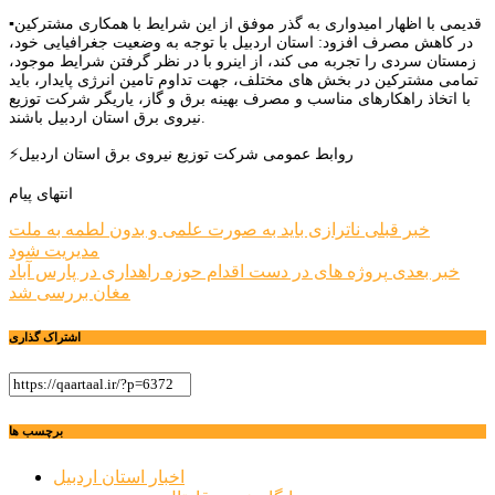
▪️قدیمی با اظهار امیدواری به گذر موفق از این شرایط با همکاری مشترکین
در کاهش مصرف افزود: استان اردبیل با توجه به وضعیت جغرافیایی خود،
زمستان سردی را تجربه می کند، از اینرو با در نظر گرفتن شرایط موجود،
تمامی مشترکین در بخش های مختلف، جهت تداوم تامین انرژی پایدار، باید
با اتخاذ راهکارهای مناسب و مصرف بهینه برق و گاز، یاریگر شرکت توزیع
نیروی برق استان اردبیل باشند.
⚡️روابط عمومی شرکت توزیع نیروی برق استان اردبیل
انتهای پیام
راهبری
خبر قبلی
ناترازی باید به صورت علمی و بدون لطمه به ملت
مدیریت شود
نوشته
خبر بعدی
پروژه های در دست اقدام حوزه راهداری در پارس آباد
مغان بررسی شد
اشتراک گذاری
برچسب ها
اخبار استان اردبیل