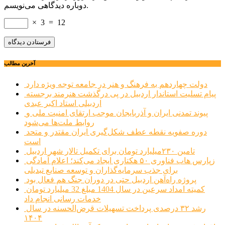
دوباره دیدگاهی می‌نویسم.
×
3
=
12
آخرین مطالب
دولت چهاردهم به فرهنگ و هنر در جامعه توجه ویژه دارد
پیام تسلیت استاندار اردبیل در پی درگذشت هنرمند برجسته
اردبیلی استاد اکبر عبدی
پیوند تمدنی ایران و آذربایجان موجب ارتقای امنیت ملی و
روابط ملت‌ها می‌شود
دوره صفویه نقطه عطف شکل‌گیری ایران مقتدر و متحد
است
تامین ۲۳۰میلیارد تومان برای تکمیل تالار شهر اردبیل
زپارس هاب فناوری ۵۰ هکتاری ایجاد می‌کند؛ اعلام آمادگی
برای جذب سرمایه‌گذاران و توسعه صنایع تبدیلی
پروژه راه‌آهن اردبیل حتی در دوران جنگ هم فعال بود
کمیته امداد سرعین در سال 1404 مبلغ 32 میلیارد تومان
خدمات رسانی انجام داد
رشد ۳۲ درصدی پرداخت تسهیلات قرض‌الحسنه در سال
۱۴۰۴