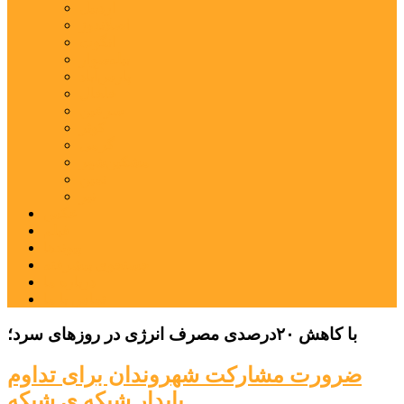
اردبیل
اصلاندوز
انگوت
بیله‌سوار
پارس‌آباد
خلخال
سرعین
کوثر
گرمی
مشکین‌شهر
نمین
نیر
عکس
فیلم
پیوندها
جستجوی پیشرفته
درباره ما
تماس با ما
با کاهش ۲۰درصدی مصرف انرژی در روزهای سرد؛
ضرورت مشارکت شهروندان برای تداوم
پایدار شبکه ی شبکه