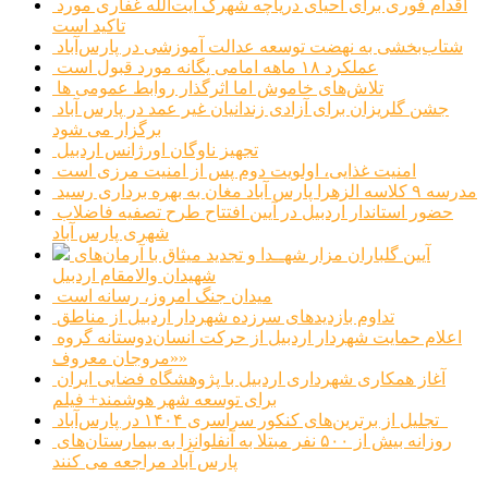
اقدام فوری برای احیای دریاچه شهرک آیت‌الله غفاری مورد
تاکید است
شتاب‌بخشی به نهضت توسعه عدالت آموزشی در پارس‌آباد
عملکرد ۱۸ ماهه امامی یگانه مورد قبول است
تلاش‌های خاموش اما اثرگذار روابط عمومی ها
جشن گلریزان برای آزادی زندانیان غیر عمد در پارس آباد
برگزار می شود
تجهیز ناوگان اورژانس اردبیل
امنیت غذایی، اولویت دوم پس از امنیت مرزی است
مدرسه ۹ کلاسه الزهرا پارس آباد مغان به بهره برداری رسید
حضور استاندار اردبیل در آیین افتتاح طرح تصفیه فاضلاب
شهری پارس آباد
آیین گلباران مزار شهــدا و تجدید میثاق با آرمان‌های
شهیدان والامقام اردبیل
میدان جنگ امروز، رسانه است
تداوم بازدیدهای سرزده شهردار اردبیل از مناطق
اعلام حمایت شهردار اردبیل از حرکت انسان‌دوستانه گروه
«مروجان معروف»
آغاز همکاری شهرداری اردبیل با پژوهشگاه فضایی ایران
برای توسعه شهر هوشمند+ فیلم
تجلیل از برترین‌های کنکور سراسری ۱۴۰۴ در پارس‌آباد
روزانه بیش از ۵۰۰ نفر مبتلا به آنفلوانزا به بیمارستان‌های
پارس آباد مراجعه می کنند