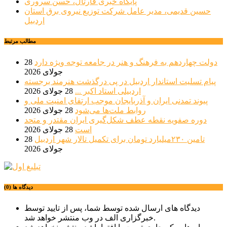
پایگاه خبری قارتال، حسن سروری
حسین قدیمی، مدیر عامل شرکت توزیع نیروی برق استان
اردبیل
مطالب مرتبط
دولت چهاردهم به فرهنگ و هنر در جامعه توجه ویژه دارد
28
جولای 2026
پیام تسلیت استاندار اردبیل در پی درگذشت هنرمند برجسته
اردبیلی استاد اکبر ...
28 جولای 2026
پیوند تمدنی ایران و آذربایجان موجب ارتقای امنیت ملی و
روابط ملت‌ها می‌شود
28 جولای 2026
دوره صفویه نقطه عطف شکل‌گیری ایران مقتدر و متحد
است
28 جولای 2026
تامین ۲۳۰میلیارد تومان برای تکمیل تالار شهر اردبیل
28
جولای 2026
دیدگاه ها (0)
دیدگاه های ارسال شده توسط شما، پس از تایید توسط
خبرگزاری الف در وب منتشر خواهد شد.