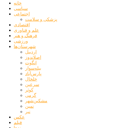
خانه
سیاسی
اجتماعی
پزشکی و سلامت
اقتصادی
علم و فناوری
فرهنگ و هنر
ورزشی
شهرستان‌ها
اردبیل
اصلاندوز
انگوت
بیله‌سوار
پارس‌آباد
خلخال
سرعین
کوثر
گرمی
مشکین‌شهر
نمین
نیر
عکس
فیلم
پیوندها