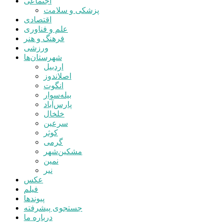
اجتماعی
پزشکی و سلامت
اقتصادی
علم و فناوری
فرهنگ و هنر
ورزشی
شهرستان‌ها
اردبیل
اصلاندوز
انگوت
بیله‌سوار
پارس‌آباد
خلخال
سرعین
کوثر
گرمی
مشکین‌شهر
نمین
نیر
عکس
فیلم
پیوندها
جستجوی پیشرفته
درباره ما