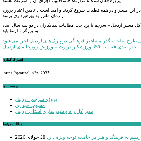
پروژه فعال شده تا قرارگاه خاتم‌الانبیاء اجرای آن را سرعت بخشد.
ر این مسیر و در همه قطعات شروع کردند و امید است با تامین اعتبار پروژه
در زمان مقرر به بهره‌برداری برسد.
 اعتبار نیاز دارد افزود: امید است کل مسیر اردبیل – سرچم با پرداخت مطالبات پیمانکاران در دو سه سال آینده
به بزرگراه ارتقا یابد.
راهبری
ی
طرح ساخت گذر مشاهیر فرهنگی در پارک‌های اردبیل اجرا می‌شود
خبر بعدی
فعالیت 350 ورزشکار در رشته ورزش زورخانه‌ای اردبیل
نوشته
اشتراک گذاری
برچسب ها
پروژه سرچم- اردبیل
محبوب حیدری
مدیر کل راه و شهرسازی استان اردبیل
مطالب مرتبط
دهم به فرهنگ و هنر در جامعه توجه ویژه دارد
28 جولای 2026