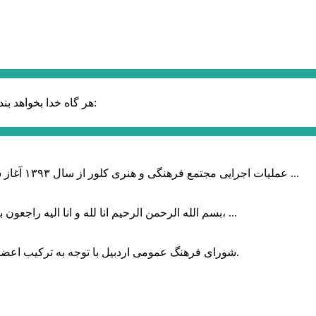
حضرت علی (ع):
هر گاه خدا بخواهد بند
عملیات اجرایی مجتمع فرهنگی و هنری کلور از سال ۱۳۹۳ آغاز شده بود که با عنایت وزیر فرهنگ و ارشاد اسلامی دولت چهاردهم و با ...
بسم الله الرحمن الرحیم انا لله و انا الیه راجعون با نهایت تاثر و تاسف باخبر شدیم هنرمند برجسته ایران و فرزند اردبیل، ...
شورای فرهنگ عمومی اردبیل با توجه به ترکیب اعضا و رویکرد عملیاتی، می‌تواند الگویی برای سایر استان‌های کشور باشد.