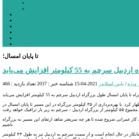
نمین
نیر
عکس
فیلم
پیوندها
جستجوی پیشرفته
درباره ما
تماس با ما
تا پایان امسال؛
چم به 55 کیلومتر افزایش می‌یابد
 ویژه
/
یایین اسلایدر
2021-04-15
شناسه خبر : 2037
تعداد بازدید : 466
به گزارش پایگاه خبری- تحلیلی قارتال؛ محبوب حیدری در بازدید از پروژه اردبیل – سرچم اظهار کرد: با بهره‌برداری از ۳۵ کیلومتر بزرگراه در این مسیر تا پایان امسال در
مجموع ۵۵ کیلومتر از بزرگراه اردبیل – سرچم به زیر بار ترافیک خواهد رفت.
به طول ۱۷۸ کیلومتر از هر دو طرف پروژه ، کار عمرانی شروع شده تا هر چه سریعتر شاهد ارتقای این مسیر به بزرگراه
باشیم.
حیدری ادامه داد: عملیات اجرایی از سمت اردبیل به سرچم به طول ۹۰ کیلومتر با تلاش سه پیمانکار در حال انجام است و از سمت سرچم به اردبیل نیز به طول ۴۳ کیلومتر