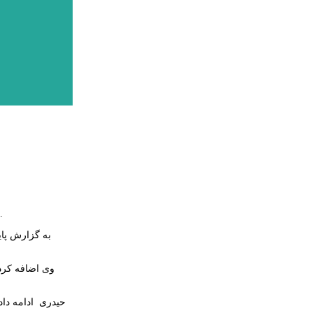
مدیرکل راه و شهرسازی استان اردبیل گفت: با بهره‌برداری از ۳۵ کیلومتر بزرگراه تا پایان امسال طول بزرگراه اردبیل سرچم به 55 کیلومتر افزایش می‌یابد.