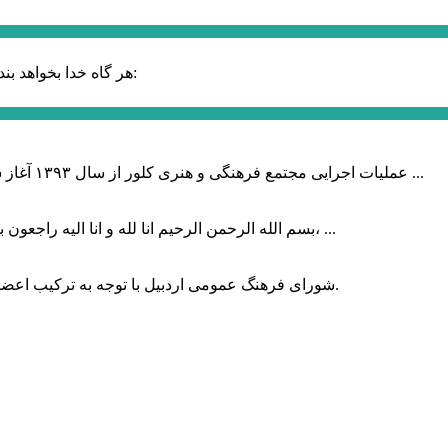
حضرت علی (ع):
هر گاه خدا بخواهد بند
عملیات اجرایی مجتمع فرهنگی و هنری کلور از سال ۱۳۹۳ آغاز شده بود که با عنایت وزیر فرهنگ و ارشاد اسلامی دولت چهاردهم و با ...
بسم الله الرحمن الرحیم انا لله و انا الیه راجعون با نهایت تاثر و تاسف باخبر شدیم هنرمند برجسته ایران و فرزند اردبیل، ...
شورای فرهنگ عمومی اردبیل با توجه به ترکیب اعضا و رویکرد عملیاتی، می‌تواند الگویی برای سایر استان‌های کشور باشد.