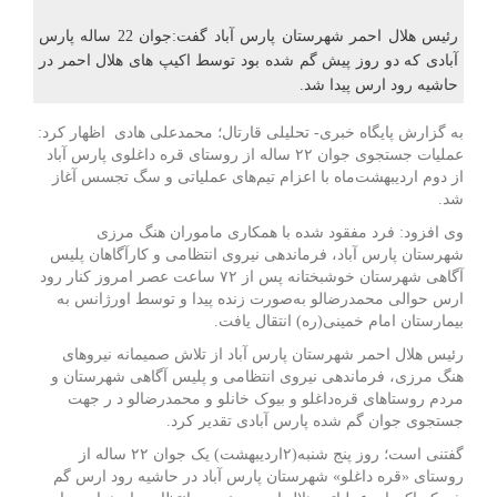
رئیس هلال احمر شهرستان پارس آباد گفت:جوان 22 ساله پارس
آبادی که دو روز پیش گم شده بود توسط اکیپ های هلال احمر در
حاشیه رود ارس پیدا شد.
به گزارش پایگاه خبری- تحلیلی قارتال؛ محمدعلی هادی اظهار کرد:
عملیات جستجوی جوان ۲۲ ساله از روستای قره داغلوی پارس آباد
از دوم اردیبهشت‌ماه با اعزام تیم‌های عملیاتی و سگ تجسس آغاز
شد.
وی افزود: فرد مفقود شده با همکاری ماموران هنگ مرزی
شهرستان پارس آباد، فرماندهی نیروی انتظامی و کارآگاهان پلیس
آگاهی شهرستان خوشبختانه پس از ۷۲ ساعت عصر امروز کنار رود
ارس حوالی محمدرضالو به‌صورت زنده پیدا و توسط اورژانس به
بیمارستان امام خمینی(ره) انتقال یافت.
رئیس هلال احمر شهرستان پارس آباد از تلاش صمیمانه نیروهای
هنگ مرزی، فرماندهی نیروی انتظامی و پلیس آگاهی شهرستان و
مردم روستاهای قره‌داغلو و بیوک خانلو و محمدرضالو د ر جهت
جستجوی جوان گم شده پارس آبادی تقدیر کرد.
گفتنی است؛ روز پنج شنبه(۲اردیبهشت) یک جوان ۲۲ ساله از
روستای «قره داغلو» شهرستان پارس آباد در حاشیه رود ارس گم