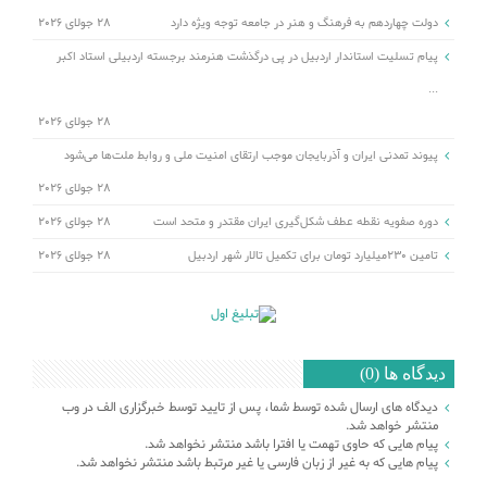
دولت چهاردهم به فرهنگ و هنر در جامعه توجه ویژه دارد
28 جولای 2026
پیام تسلیت استاندار اردبیل در پی درگذشت هنرمند برجسته اردبیلی استاد اکبر
...
28 جولای 2026
پیوند تمدنی ایران و آذربایجان موجب ارتقای امنیت ملی و روابط ملت‌ها می‌شود
28 جولای 2026
دوره صفویه نقطه عطف شکل‌گیری ایران مقتدر و متحد است
28 جولای 2026
تامین ۲۳۰میلیارد تومان برای تکمیل تالار شهر اردبیل
28 جولای 2026
دیدگاه ها (0)
دیدگاه های ارسال شده توسط شما، پس از تایید توسط خبرگزاری الف در وب
منتشر خواهد شد.
پیام هایی که حاوی تهمت یا افترا باشد منتشر نخواهد شد.
پیام هایی که به غیر از زبان فارسی یا غیر مرتبط باشد منتشر نخواهد شد.