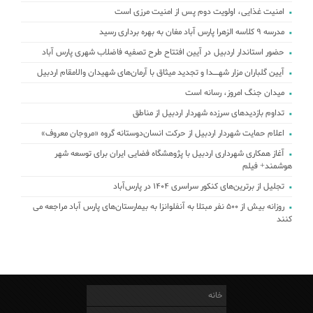
امنیت غذایی، اولویت دوم پس از امنیت مرزی است
مدرسه ۹ کلاسه الزهرا پارس آباد مغان به بهره برداری رسید
حضور استاندار اردبیل در آیین افتتاح طرح تصفیه فاضلاب شهری پارس آباد
آیین گلباران مزار شهــدا و تجدید میثاق با آرمان‌های شهیدان والامقام اردبیل
میدان جنگ امروز، رسانه است
تداوم بازدیدهای سرزده شهردار اردبیل از مناطق
اعلام حمایت شهردار اردبیل از حرکت انسان‌دوستانه گروه «مروجان معروف»
آغاز همکاری شهرداری اردبیل با پژوهشگاه فضایی ایران برای توسعه شهر
هوشمند+ فیلم
تجلیل از برترین‌های کنکور سراسری ۱۴۰۴ در پارس‌آباد
روزانه بیش از ۵۰۰ نفر مبتلا به آنفلوانزا به بیمارستان‌های پارس آباد مراجعه می
کنند
خانه