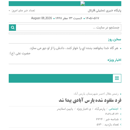
پایگاه خبری تحلیلی قارتال
تعداد خبر های امروز: 0
۱۴۰۵/۰۵/۱۷
السبت ۲۳ صفر ۱۴۴۸
August 08,2026
سخن روز
هر گاه خدا بخواهد بنده اي را خوار كند، دانش را از او دور می سازد.
حضرت علی (ع):
اخبار ویژه
رئیس هلال احمر شهرستان پارس آباد:
فرد مفقود شده پارس آبادی پیدا شد
اجتماعی
/
پارس‌آباد
/
ی اخبار ویژه
/
یایین اسلایدر
2021-04-26
شناسه خبر : 2264
تعداد بازدید : 576