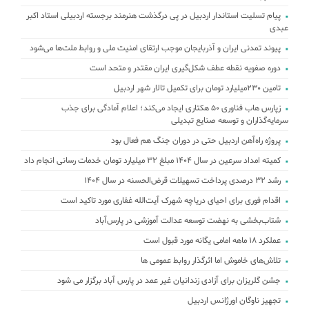
پیام تسلیت استاندار اردبیل در پی درگذشت هنرمند برجسته اردبیلی استاد اکبر
عبدی
پیوند تمدنی ایران و آذربایجان موجب ارتقای امنیت ملی و روابط ملت‌ها می‌شود
دوره صفویه نقطه عطف شکل‌گیری ایران مقتدر و متحد است
تامین ۲۳۰میلیارد تومان برای تکمیل تالار شهر اردبیل
زپارس هاب فناوری ۵۰ هکتاری ایجاد می‌کند؛ اعلام آمادگی برای جذب
سرمایه‌گذاران و توسعه صنایع تبدیلی
پروژه راه‌آهن اردبیل حتی در دوران جنگ هم فعال بود
کمیته امداد سرعین در سال 1404 مبلغ 32 میلیارد تومان خدمات رسانی انجام داد
رشد ۳۲ درصدی پرداخت تسهیلات قرض‌الحسنه در سال ۱۴۰۴
اقدام فوری برای احیای دریاچه شهرک آیت‌الله غفاری مورد تاکید است
شتاب‌بخشی به نهضت توسعه عدالت آموزشی در پارس‌آباد
عملکرد ۱۸ ماهه امامی یگانه مورد قبول است
تلاش‌های خاموش اما اثرگذار روابط عمومی ها
جشن گلریزان برای آزادی زندانیان غیر عمد در پارس آباد برگزار می شود
تجهیز ناوگان اورژانس اردبیل