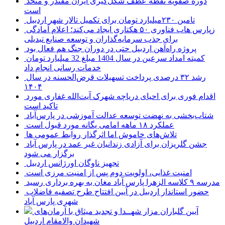
دوره صفویه نقطه عطف شکل‌گیری ایران مقتدر و متحد
است
تامین ۲۳۰میلیارد تومان برای تکمیل تالار شهر اردبیل
زپارس هاب فناوری ۵۰ هکتاری ایجاد می‌کند؛ اعلام آمادگی
برای جذب سرمایه‌گذاران و توسعه صنایع تبدیلی
پروژه راه‌آهن اردبیل حتی در دوران جنگ هم فعال بود
کمیته امداد سرعین در سال 1404 مبلغ 32 میلیارد تومان
خدمات رسانی انجام داد
رشد ۳۲ درصدی پرداخت تسهیلات قرض‌الحسنه در سال
۱۴۰۴
اقدام فوری برای احیای دریاچه شهرک آیت‌الله غفاری مورد
تاکید است
شتاب‌بخشی به نهضت توسعه عدالت آموزشی در پارس‌آباد
عملکرد ۱۸ ماهه امامی یگانه مورد قبول است
تلاش‌های خاموش اما اثرگذار روابط عمومی ها
جشن گلریزان برای آزادی زندانیان غیر عمد در پارس آباد
برگزار می شود
تجهیز ناوگان اورژانس اردبیل
امنیت غذایی، اولویت دوم پس از امنیت مرزی است
مدرسه ۹ کلاسه الزهرا پارس آباد مغان به بهره برداری رسید
حضور استاندار اردبیل در آیین افتتاح طرح تصفیه فاضلاب
شهری پارس آباد
آیین گلباران مزار شهــدا و تجدید میثاق با آرمان‌های
شهیدان والامقام اردبیل