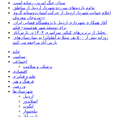
میدان جنگ امروز، رسانه است
تداوم بازدیدهای سرزده شهردار اردبیل از مناطق
اعلام حمایت شهردار اردبیل از حرکت انسان‌دوستانه گروه
«مروجان معروف»
آغاز همکاری شهرداری اردبیل با پژوهشگاه فضایی ایران
برای توسعه شهر هوشمند+ فیلم
تجلیل از برترین‌های کنکور سراسری ۱۴۰۴ در پارس‌آباد
روزانه بیش از ۵۰۰ نفر مبتلا به آنفلوانزا به بیمارستان‌های
پارس آباد مراجعه می کنند
خانه
سیاسی
اجتماعی
پزشکی و سلامت
اقتصادی
علم و فناوری
فرهنگ و هنر
ورزشی
شهرستان‌ها
اردبیل
اصلاندوز
انگوت
بیله‌سوار
پارس‌آباد