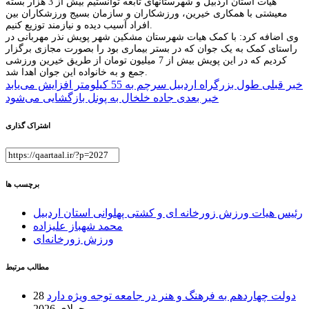
هیات استان اردبیل و شهرستانهای تابعه توانستیم بیش از 3 هزار بسته
معیشتی با همکاری خیرین، ورزشکاران و سازمان بسیج ورزشکاران بین
افراد آسیب دیده و نیازمند توزیع کنیم.
وی اضافه کرد: با کمک هیات شهرستان مشکین شهر پویش نذر مهربانی در
راستای کمک به یک جوان که در بستر بیماری بود را بصورت مجازی برگزار
کردیم که در این پویش بیش از 7 میلیون تومان از طریق خیرین ورزشی
جمع و به خانواده این جوان اهدا شد.
راهبری
خبر قبلی
طول بزرگراه اردبیل سرچم به 55 کیلومتر افزایش می‌یابد
خبر بعدی
جاده خلخال به پونل بازگشایی می‌شود
نوشته
اشتراک گذاری
برچسب ها
رئیس هیات ورزش زورخانه ای و کشتی پهلوانی استان اردبیل
محمد شهباز علیزاده
ورزش زورخانه‌ای
مطالب مرتبط
دولت چهاردهم به فرهنگ و هنر در جامعه توجه ویژه دارد
28
جولای 2026