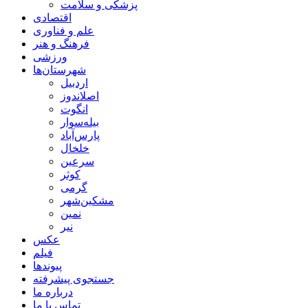
پزشکی و سلامت
اقتصادی
علم و فناوری
فرهنگ و هنر
ورزشی
شهرستان‌ها
اردبیل
اصلاندوز
انگوت
بیله‌سوار
پارس‌آباد
خلخال
سرعین
کوثر
گرمی
مشکین‌شهر
نمین
نیر
عکس
فیلم
پیوندها
جستجوی پیشرفته
درباره ما
تماس با ما