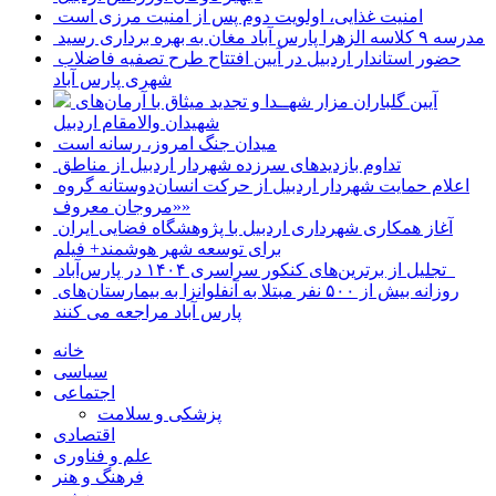
امنیت غذایی، اولویت دوم پس از امنیت مرزی است
مدرسه ۹ کلاسه الزهرا پارس آباد مغان به بهره برداری رسید
حضور استاندار اردبیل در آیین افتتاح طرح تصفیه فاضلاب
شهری پارس آباد
آیین گلباران مزار شهــدا و تجدید میثاق با آرمان‌های
شهیدان والامقام اردبیل
میدان جنگ امروز، رسانه است
تداوم بازدیدهای سرزده شهردار اردبیل از مناطق
اعلام حمایت شهردار اردبیل از حرکت انسان‌دوستانه گروه
«مروجان معروف»
آغاز همکاری شهرداری اردبیل با پژوهشگاه فضایی ایران
برای توسعه شهر هوشمند+ فیلم
تجلیل از برترین‌های کنکور سراسری ۱۴۰۴ در پارس‌آباد
روزانه بیش از ۵۰۰ نفر مبتلا به آنفلوانزا به بیمارستان‌های
پارس آباد مراجعه می کنند
خانه
سیاسی
اجتماعی
پزشکی و سلامت
اقتصادی
علم و فناوری
فرهنگ و هنر