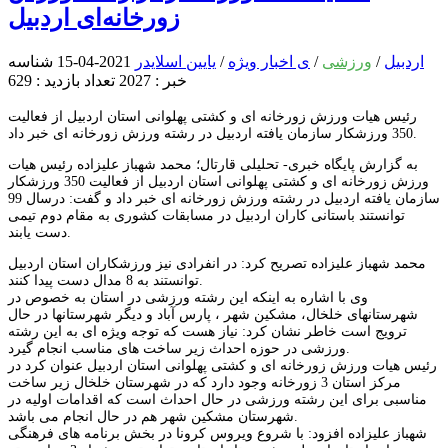
زورخانه‌ای اردبیل
اردبیل
/
ورزشی
/
ی اخبار ویژه
/
یایین اسلایدر
2021-04-15
شناسه
خبر : 2027
تعداد بازدید : 629
رئیس هیات ورزش زورخانه ای و کشتی پهلوانی استان اردبیل از فعالیت
350 ورزشکار سازمان یافته اردبیل در رشته ورزش زورخانه ای خبر داد.
به گزارش پایگاه خبری- تحلیلی قارتال؛ محمد شهباز علیزاده رئیس هیات
ورزش زورخانه ای و کشتی پهلوانی استان اردبیل از فعالیت 350 ورزشکار
سازمان یافته اردبیل در رشته ورزش زورخانه ای خبر داد و گفت: درسال 99
توانستند باستانی کاران اردبیل در مسابقات کشوری به مقام دوم تیمی
دست یابند.
محمد شهباز علیزاده تصریح کرد: در انفرادی نیز ورزشکاران استان اردبیل
توانستند به 8 مدال دست پیدا کنند.
وی با اشاره به اینکه این رشته ورزشی در استان به خصوص در
شهرستانهای خلخال، مشکین شهر ، پارس آباد و دیگر شهرستانها در حال
ترویج است خاطر نشان کرد: نیاز هست که توجه ویژه ای به این رشته
ورزشی در حوزه احداث زیر ساخت های مناسب انجام گیرد.
رئیس هیات ورزش زورخانه ای و کشتی پهلوانی استان اردبیل عنوان کرد در
مرکز استان 3 زورخانه وجود دارد که در شهرستان خلخال زیر ساخت
مناسبی برای این رشته ورزشی در حال احداث است که اقدامات اولیه در
شهرستان مشکین شهر هم در حال انجام می باشد.
شهباز علیزاده افزود: با شروع ویروس کرونا در بخش برنامه های فرهنگی