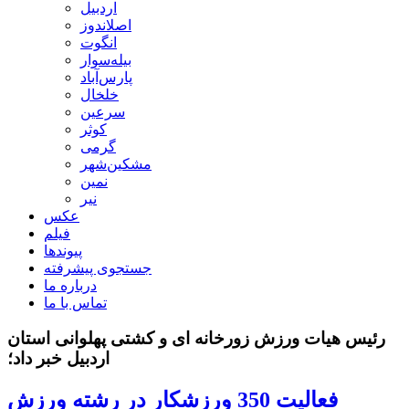
اردبیل
اصلاندوز
انگوت
بیله‌سوار
پارس‌آباد
خلخال
سرعین
کوثر
گرمی
مشکین‌شهر
نمین
نیر
عکس
فیلم
پیوندها
جستجوی پیشرفته
درباره ما
تماس با ما
رئیس هیات ورزش زورخانه ای و کشتی پهلوانی استان
اردبیل خبر داد؛
فعالیت 350 ورزشکار در رشته ورزش