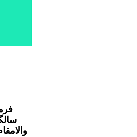
سالگر
والامقا