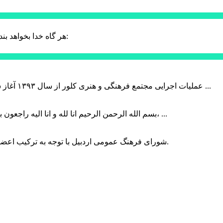
حضرت علی (ع):
هر گاه خدا بخواهد بند
عملیات اجرایی مجتمع فرهنگی و هنری کلور از سال ۱۳۹۳ آغاز شده بود که با عنایت وزیر فرهنگ و ارشاد اسلامی دولت چهاردهم و با ...
بسم الله الرحمن الرحیم انا لله و انا الیه راجعون با نهایت تاثر و تاسف باخبر شدیم هنرمند برجسته ایران و فرزند اردبیل، ...
شورای فرهنگ عمومی اردبیل با توجه به ترکیب اعضا و رویکرد عملیاتی، می‌تواند الگویی برای سایر استان‌های کشور باشد.