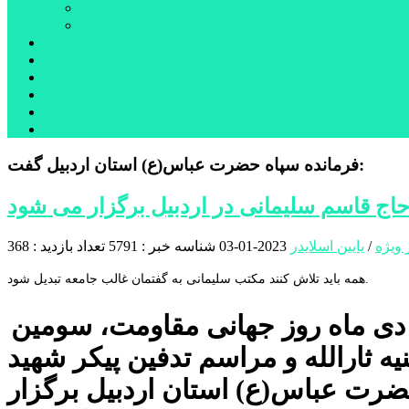
نمین
نیر
عکس
فیلم
پیوندها
جستجوی پیشرفته
درباره ما
تماس با ما
فرمانده سپاه حضرت عباس(ع) استان اردبیل گفت:
 قاسم سلیمانی در اردبیل برگزار می شود
 ویژه
/
یایین اسلایدر
2023-01-03
شناسه خبر : 5791
تعداد بازدید : 368
همه باید تلاش کنند مکتب سلیمانی به گفتمان غالب جامعه تبدیل شود.
رمانده سپاه استان اردبیل گفت: روز۱۳ دی ماه روز جهانی مقاومت، سومین
 ثارالله و مراسم تدفین پیکر شهید
حضرت عباس(ع) استان اردبیل برگزار