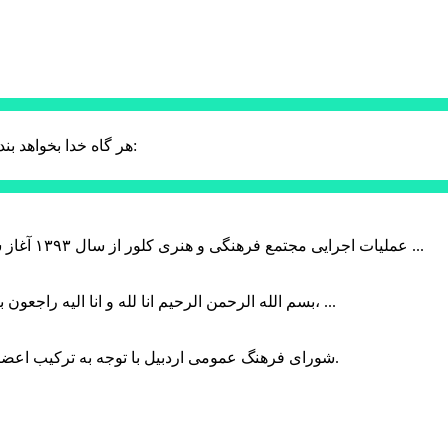
حضرت علی (ع):
هر گاه خدا بخواهد بند
عملیات اجرایی مجتمع فرهنگی و هنری کلور از سال ۱۳۹۳ آغاز شده بود که با عنایت وزیر فرهنگ و ارشاد اسلامی دولت چهاردهم و با ...
بسم الله الرحمن الرحیم انا لله و انا الیه راجعون با نهایت تاثر و تاسف باخبر شدیم هنرمند برجسته ایران و فرزند اردبیل، ...
شورای فرهنگ عمومی اردبیل با توجه به ترکیب اعضا و رویکرد عملیاتی، می‌تواند الگویی برای سایر استان‌های کشور باشد.