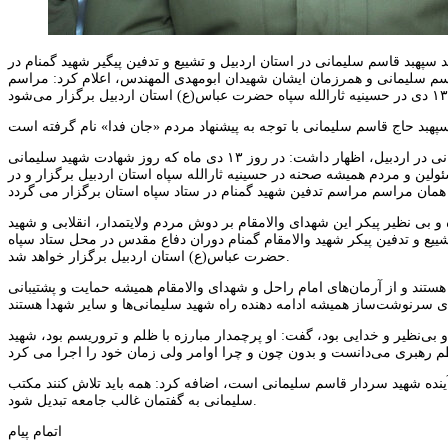
بد قاسم سلیمانی در استان اردبیل و تشییع و تدفین پیگیر شهید گمنام در
ان اردبیل به‌ویژه شهید سپهبد قاسم سلیمانی و همرزمان ایشان شهیدان ابومهدی المهندس، اعلام کرد: مراسم
محمدی اصل درباره جزئیات آیین بزرگداشت سومین سالروز شهادت سردار حاج قاسم سلیمانی در اردبیل، اظهار داشت: در روز ۱۳ دی ماه که روز شهادت شهید سلیمانی
ران،مسئولین و مردم همیشه صحنه در حسینیه ثارالله سپاه استان اردبیل برگزار و در
ون کفن در استان و تشییع با شکوه و بی نظیر پیکر این شهدای والامقام بر دوش مردم ولایتمدار، انقلابی و شهید
یع و تدفین پیکر شهید والامقام گمنام دوران دفاع مقدس در محل ستاد سپاه
حضرت عباس(ع) استان اردبیل برگزار خواهد شد.
 هستند و از آرمان‌های امام راحل و شهدای والامقام همیشه حمایت و پشتیبانی
بی بدیل و بی‌نظیر و خدایی بود، گفت: او پرچمدار مبارزه با ظلم و تروریسم بود، شهید
 آینده شهید سردار قاسم سلیمانی است، اضافه کرد: همه باید تلاش کنند مکتب
سلیمانی به گفتمان غالب جامعه تبدیل شود.
اتمام پیام