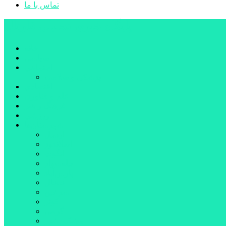
تماس با ما
پایگاه خبری تحلیلی قارتال
خانه
سیاسی
اجتماعی
پزشکی و سلامت
اقتصادی
علم و فناوری
فرهنگ و هنر
ورزشی
شهرستان‌ها
اردبیل
اصلاندوز
انگوت
بیله‌سوار
پارس‌آباد
خلخال
سرعین
کوثر
گرمی
مشکین‌شهر