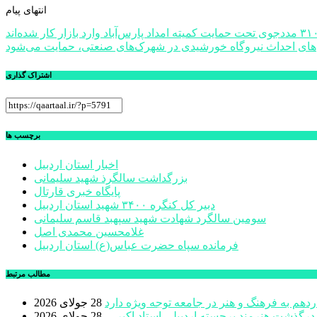
انتهای پیام
راهبری
وی تحت حمایت کمیته امداد پارس‌آباد وارد بازار کار شده‌اند
ای احداث نیروگاه‌ خورشیدی در شهرک‌های صنعتی، حمایت می‌شود
نوشته
اشتراک گذاری
برچسب ها
اخبار استان اردبیل
بزرگداشت سالگرذ شهید سلیمانی
پایگاه خبری قارتال
دبیر کل کنگره ۳۴۰۰ شهید استان اردبیل
سومین سالگرد شهادت شهید سپهبد قاسم سلیمانی
غلامحسین محمدی اصل
فرمانده سپاه حضرت عباس(ع) استان اردبیل
مطالب مرتبط
دهم به فرهنگ و هنر در جامعه توجه ویژه دارد
28 جولای 2026
 درگذشت هنرمند برجسته اردبیلی استاد اکبر ...
28 جولای 2026