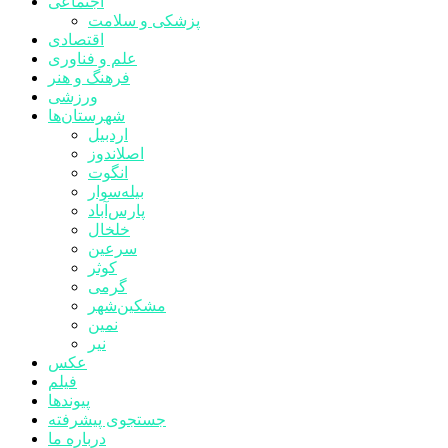
اجتماعی
پزشکی و سلامت
اقتصادی
علم و فناوری
فرهنگ و هنر
ورزشی
شهرستان‌ها
اردبیل
اصلاندوز
انگوت
بیله‌سوار
پارس‌آباد
خلخال
سرعین
کوثر
گرمی
مشکین‌شهر
نمین
نیر
عکس
فیلم
پیوندها
جستجوی پیشرفته
درباره ما