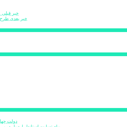
خبر قبلی
۳۱۰ مددج
خبر بعدی
طرح‌ه
دولت چهار
پیام تسلیت استاندار اردبیل در پی