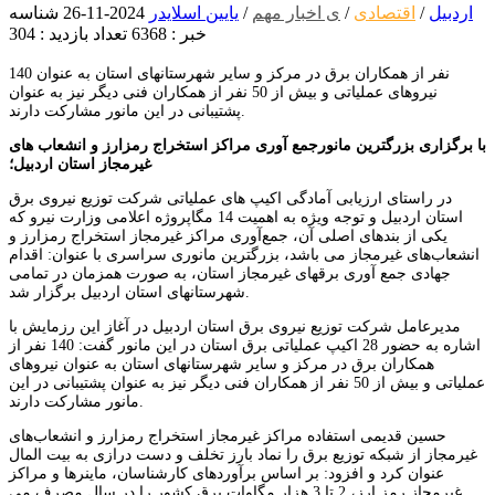
اردبیل
/
اقتصادی
/
ی اخبار مهم
/
یایین اسلایدر
2024-11-26
شناسه
خبر : 6368
تعداد بازدید : 304
140 نفر از همکاران برق در مرکز و سایر شهرستانهای استان به عنوان
نیروهای عملیاتی و بیش از 50 نفر از همکاران فنی دیگر نیز به عنوان
پشتیبانی در این مانور مشارکت دارند.
با برگزاری بزرگترین مانورجمع آوری مراکز استخراج رمزارز و انشعاب های
غیرمجاز استان اردبیل؛
در راستای ارزیابی آمادگی اکیپ های عملیاتی شرکت توزیع نیروی برق
استان اردبیل و توجه ویژه به اهمیت 14 مگاپروژه اعلامی وزارت نیرو که
یکی از بندهای اصلی آن، جمع‌آوری مراکز غیرمجاز استخراج رمزارز و
انشعاب‌های غیرمجاز می باشد، بزرگترین مانوری سراسری با عنوان: اقدام
جهادی جمع آوری برقهای غیرمجاز استان، به صورت همزمان در تمامی
شهرستانهای استان اردبیل برگزار شد.
مدیرعامل شرکت توزیع نیروی برق استان اردبیل در آغاز این رزمایش با
اشاره به حضور 28 اکیپ عملیاتی برق استان در این مانور گفت: 140 نفر از
همکاران برق در مرکز و سایر شهرستانهای استان به عنوان نیروهای
عملیاتی و بیش از 50 نفر از همکاران فنی دیگر نیز به عنوان پشتیبانی در این
مانور مشارکت دارند.
حسین قدیمی استفاده مراکز غیرمجاز استخراج رمزارز و انشعاب‌های
غیرمجاز از شبکه توزیع برق را نماد بارز تخلف و دست درازی به بیت المال
عنوان کرد و افزود: بر اساس برآوردهای کارشناسان، ماینرها و مراکز
غیرمجاز رمز ارز، 2 تا 3 هزار مگاوات برق کشور را در سال مصرف می