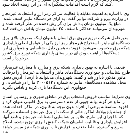
کنند که لازم است اقدامات پیشگیرانه ای در این زمینه اتخاذ شود.
وی با اشاره به اهمیت مقابله با فعالیت مراکز رمز ارز و انشعابات غیرمجاز
در وزارت نیرو و شرکت توانیر گفت: به ازای هر دستگاه ماینر کشف شده،
مبلغ یک میلیون تومان پاداش برای گزارش دهنده در نظر گرفته شده و
شهروندان می‌توانند حداکثر تا سقف ۲۵ میلیون تومان پاداش دریافت کنند.
مدیرعامل شرکت توزیع نیروی برق استان با عنوان اینکه مصرف بالای برق
دستگاه‌های ماینر، استخراج غیرمجاز رمز ارز یکی از عوامل اصلی ناپایداری
شبکه برق محسوب می‌شود افزود: به همین دلیل، شناسایی و جمع‌آوری این
دستگاه‌ها از اهمیت ویژه‌ای در راستای پایداری شبکه توزیع برق کشور
برخوردار است.
قدیمی با اشاره به بهبود پایداری شبکه برق و مبارزه با مصارف غیرمجاز،
طرح شناسایی و جمع‌آوری دستگاه‌های ماینر و انشعابات غیرمجاز را درقالب
مانور مذکور یادآور شد و گفت: شهروندان می‌توانند با ارسال آدرس دقیق
محل مشاهده دستگاه‌های ماینر به شماره ۳۰۰۰۵۱۲۱ ما را در شناسایی و
جمع‌آوری این دستگاه‌ها یاری کرده و پاداش بگیرند.
وی شرایط مناسب فروش انشعاب برق در مناطق شهری و روستایی استان
را مانع هر گونه بهانه جویی از عدم دسترسی به برق قانونی عنوان کرد و
افزود: متاسفانه برخی از افراد بدون توجه به قانون، در اماکن احداث شده
از جمله باغ ویلاها، اماکن خالی از سکنه، از برق غیرمجاز استفاده می‌کنند
که با اجرای این طرح، علاوه بر شناسایی انشعابات غیرمجاز و قطع آنها،
افزايش پايداري و قابلیت اطمینان شبكه، كاهش انرژي توزيع نشده، اصلاح
سريع و گسترده نقاط ضعف و افزايش تاب آوري شبكه نیز میسر خواهد
شد.