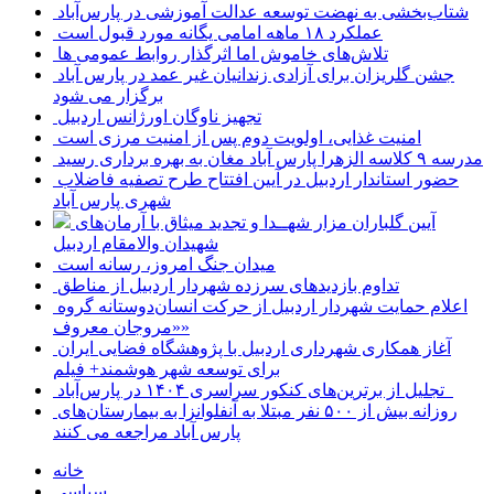
شتاب‌بخشی به نهضت توسعه عدالت آموزشی در پارس‌آباد
عملکرد ۱۸ ماهه امامی یگانه مورد قبول است
تلاش‌های خاموش اما اثرگذار روابط عمومی ها
جشن گلریزان برای آزادی زندانیان غیر عمد در پارس آباد
برگزار می شود
تجهیز ناوگان اورژانس اردبیل
امنیت غذایی، اولویت دوم پس از امنیت مرزی است
مدرسه ۹ کلاسه الزهرا پارس آباد مغان به بهره برداری رسید
حضور استاندار اردبیل در آیین افتتاح طرح تصفیه فاضلاب
شهری پارس آباد
آیین گلباران مزار شهــدا و تجدید میثاق با آرمان‌های
شهیدان والامقام اردبیل
میدان جنگ امروز، رسانه است
تداوم بازدیدهای سرزده شهردار اردبیل از مناطق
اعلام حمایت شهردار اردبیل از حرکت انسان‌دوستانه گروه
«مروجان معروف»
آغاز همکاری شهرداری اردبیل با پژوهشگاه فضایی ایران
برای توسعه شهر هوشمند+ فیلم
تجلیل از برترین‌های کنکور سراسری ۱۴۰۴ در پارس‌آباد
روزانه بیش از ۵۰۰ نفر مبتلا به آنفلوانزا به بیمارستان‌های
پارس آباد مراجعه می کنند
خانه
سیاسی