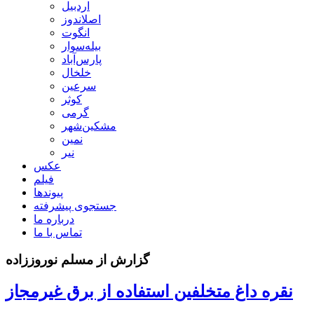
اردبیل
اصلاندوز
انگوت
بیله‌سوار
پارس‌آباد
خلخال
سرعین
کوثر
گرمی
مشکین‌شهر
نمین
نیر
عکس
فیلم
پیوندها
جستجوی پیشرفته
درباره ما
تماس با ما
گزارش از مسلم نوروززاده
نقره داغ متخلفین استفاده از برق غیرمجاز