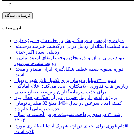
=
7
آخرین مطالب
دولت چهاردهم به فرهنگ و هنر در جامعه توجه ویژه دارد
پیام تسلیت استاندار اردبیل در پی درگذشت هنرمند برجسته
اردبیلی استاد اکبر عبدی
پیوند تمدنی ایران و آذربایجان موجب ارتقای امنیت ملی و
روابط ملت‌ها می‌شود
دوره صفویه نقطه عطف شکل‌گیری ایران مقتدر و متحد
است
تامین ۲۳۰میلیارد تومان برای تکمیل تالار شهر اردبیل
زپارس هاب فناوری ۵۰ هکتاری ایجاد می‌کند؛ اعلام آمادگی
برای جذب سرمایه‌گذاران و توسعه صنایع تبدیلی
پروژه راه‌آهن اردبیل حتی در دوران جنگ هم فعال بود
کمیته امداد سرعین در سال 1404 مبلغ 32 میلیارد تومان
خدمات رسانی انجام داد
رشد ۳۲ درصدی پرداخت تسهیلات قرض‌الحسنه در سال
۱۴۰۴
اقدام فوری برای احیای دریاچه شهرک آیت‌الله غفاری مورد
تاکید است