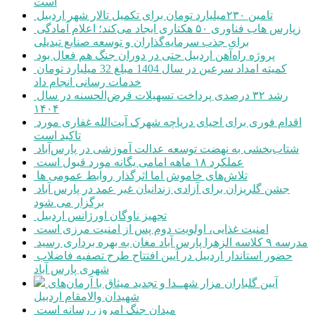
است
تامین ۲۳۰میلیارد تومان برای تکمیل تالار شهر اردبیل
زپارس هاب فناوری ۵۰ هکتاری ایجاد می‌کند؛ اعلام آمادگی
برای جذب سرمایه‌گذاران و توسعه صنایع تبدیلی
پروژه راه‌آهن اردبیل حتی در دوران جنگ هم فعال بود
کمیته امداد سرعین در سال 1404 مبلغ 32 میلیارد تومان
خدمات رسانی انجام داد
رشد ۳۲ درصدی پرداخت تسهیلات قرض‌الحسنه در سال
۱۴۰۴
اقدام فوری برای احیای دریاچه شهرک آیت‌الله غفاری مورد
تاکید است
شتاب‌بخشی به نهضت توسعه عدالت آموزشی در پارس‌آباد
عملکرد ۱۸ ماهه امامی یگانه مورد قبول است
تلاش‌های خاموش اما اثرگذار روابط عمومی ها
جشن گلریزان برای آزادی زندانیان غیر عمد در پارس آباد
برگزار می شود
تجهیز ناوگان اورژانس اردبیل
امنیت غذایی، اولویت دوم پس از امنیت مرزی است
مدرسه ۹ کلاسه الزهرا پارس آباد مغان به بهره برداری رسید
حضور استاندار اردبیل در آیین افتتاح طرح تصفیه فاضلاب
شهری پارس آباد
آیین گلباران مزار شهــدا و تجدید میثاق با آرمان‌های
شهیدان والامقام اردبیل
میدان جنگ امروز، رسانه است