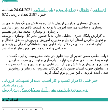
اجتماعی
/
خلخال
/
ی اخبار ویژه
/
یایین اسلایدر
2021-04-24
شناسه
خبر : 2187
تعداد بازدید : 672
مدیرکل نوسازی مدارس اردبیل با اشاره به نقش پررنگ بنیاد علوی در
نوسازی و ساخت مدرسه افزود: با توجه به قدمت بالای مدارس، ‌نیازمند
بازسازی و نوسازی مجدد مدارس هستیم.
به گزارش پایگاه خبری- تحلیلی قارتال؛ با حضور مدیر کل نوسازی، توسعه
و تجهیز مدارس استان اردبیل و مدیران آموزش و پرورش مناطق خلخال و
کوثر، تفاهم نامه ای در دفتر بنیاد علوی جهت هماهنگی اجرای پروژه های
عمرانی و احداث مدارس مورد نیاز امضاء شد.
دولت لطفی ضمن تقدیر از بنیاد علوی در بحث محرومیت زدایی، گفت: با
توجه به قدمت بالای مدارس، ‌نیازمند بازسازی و نوسازی مجدد مدارس
هستیم و امیدواریم با نقش پررنگ بنیاد علوی در نوسازی و ساخت مدرسه
در مناطق جنوب استان ضمن یاری کودکان محروم، به زیباتر و روشن‌تر
شدن آینده فرزندان این مرز و بوم کمک گردد.
راهبری
خبر قبلی
13هزار کسب و کار آسیب دیده از تسهیلات کرونایی
بهره‌مند شدند
نوشته
خبر بعدی
زنان؛صدرنشین آمارمبتلایان به‌کرونادراردبیل
اشتراک گذاری