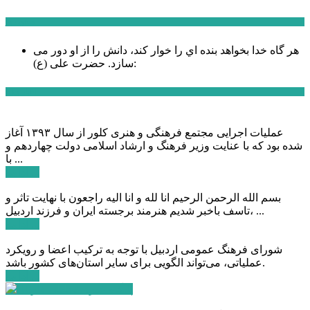
سخن روز
هر گاه خدا بخواهد بنده اي را خوار كند، دانش را از او دور می
حضرت علی (ع):
سازد.
اخبار ویژه
عملیات اجرایی مجتمع فرهنگی و هنری کلور از سال ۱۳۹۳ آغاز
شده بود که با عنایت وزیر فرهنگ و ارشاد اسلامی دولت چهاردهم و
با ...
ادامه ...
بسم الله الرحمن الرحیم انا لله و انا الیه راجعون با نهایت تاثر و
تاسف باخبر شدیم هنرمند برجسته ایران و فرزند اردبیل، ...
ادامه ...
شورای فرهنگ عمومی اردبیل با توجه به ترکیب اعضا و رویکرد
عملیاتی، می‌تواند الگویی برای سایر استان‌های کشور باشد.
ادامه ...