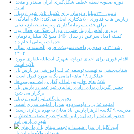
دوره صفویه نقطه عطف شکل‌گیری ایران مقتدر و متحد
است
تامین ۲۳۰میلیارد تومان برای تکمیل تالار شهر اردبیل
زپارس هاب فناوری ۵۰ هکتاری ایجاد می‌کند؛ اعلام آمادگی
برای جذب سرمایه‌گذاران و توسعه صنایع تبدیلی
پروژه راه‌آهن اردبیل حتی در دوران جنگ هم فعال بود
کمیته امداد سرعین در سال 1404 مبلغ 32 میلیارد تومان
خدمات رسانی انجام داد
رشد ۳۲ درصدی پرداخت تسهیلات قرض‌الحسنه در سال
۱۴۰۴
اقدام فوری برای احیای دریاچه شهرک آیت‌الله غفاری مورد
تاکید است
شتاب‌بخشی به نهضت توسعه عدالت آموزشی در پارس‌آباد
عملکرد ۱۸ ماهه امامی یگانه مورد قبول است
تلاش‌های خاموش اما اثرگذار روابط عمومی ها
جشن گلریزان برای آزادی زندانیان غیر عمد در پارس آباد
برگزار می شود
تجهیز ناوگان اورژانس اردبیل
امنیت غذایی، اولویت دوم پس از امنیت مرزی است
مدرسه ۹ کلاسه الزهرا پارس آباد مغان به بهره برداری رسید
حضور استاندار اردبیل در آیین افتتاح طرح تصفیه فاضلاب
شهری پارس آباد
آیین گلباران مزار شهــدا و تجدید میثاق با آرمان‌های
شهیدان والامقام اردبیل