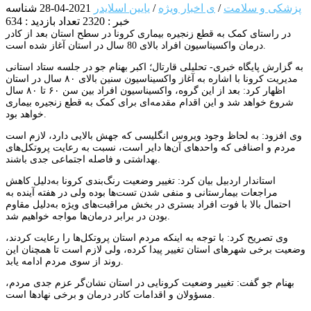
پزشکی و سلامت
/
ی اخبار ویژه
/
یایین اسلایدر
2021-04-28
شناسه
خبر : 2320
تعداد بازدید : 634
در راستای کمک به قطع زنجیره بیماری کرونا در سطح استان بعد از کادر
درمان واکسیناسیون افراد بالای 80 سال در استان آغاز شده است.
به گزارش پایگاه خبری- تحلیلی قارتال؛ اکبر بهنام جو در جلسه ستاد استانی
مدیریت کرونا با اشاره به آغاز واکسیناسیون سنین بالای ۸۰ سال در استان
اظهار کرد: بعد از این گروه، واکسیناسیون افراد بین سن ۶۰ تا ۸۰ سال
شروع خواهد شد و این اقدام مقدمه‌ای برای کمک به قطع زنجیره بیماری
خواهد بود.
وی افزود: به لحاظ وجود ویروس انگلیسی که جهش بالایی دارد، لازم است
مردم و اصنافی که واحدهای آن‌ها دایر است، نسبت به رعایت پروتکل‌های
بهداشتی و فاصله اجتماعی جدی باشند.
استاندار اردبیل بیان کرد: تغییر وضعیت رنگ‌بندی کرونا به‌دلیل کاهش
مراجعات بیمارستانی و منفی شدن تست‌ها بوده ولی در هفته آینده به
احتمال بالا با فوت افراد بستری در بخش مراقبت‌های ویژه به‌دلیل مقاوم
بودن در برابر درمان‌ها مواجه خواهیم شد.
وی تصریح کرد: با توجه به اینکه مردم استان پروتکل‌ها را رعایت کردند،
وضعیت برخی شهرهای استان تغییر پیدا کرده، ولی لازم است تا همچنان این
روند از سوی مردم ادامه یابد.
بهنام جو گفت: تغییر وضعیت کرونایی در استان نشان‌گر عزم جدی مردم،
مسؤولان و اقدامات کادر درمان و برخی نهادها است.