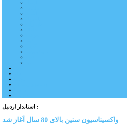
اردبیل
اصلاندوز
انگوت
بیله‌سوار
پارس‌آباد
خلخال
سرعین
کوثر
گرمی
مشکین‌شهر
نمین
نیر
عکس
فیلم
پیوندها
جستجوی پیشرفته
درباره ما
تماس با ما
استاندار اردبیل :
واکسیناسیون سنین بالای 80 سال آغاز شد