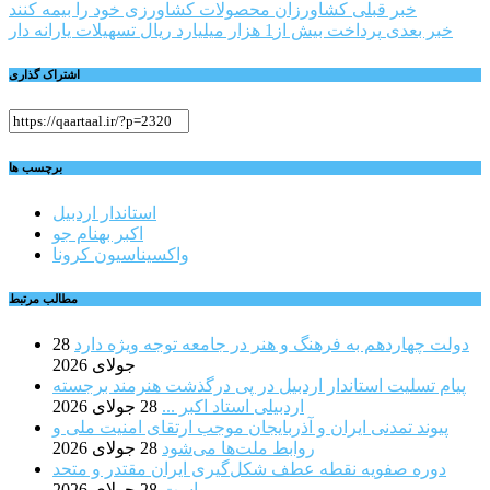
راهبری
خبر قبلی
کشاورزان محصولات کشاورزی خود را بیمه کنند
خبر بعدی
پرداخت بیش از1 هزار میلیارد ریال تسهیلات یارانه دار
نوشته
اشتراک گذاری
برچسب ها
استاندار اردبیل
اکبر بهنام جو
واکسیناسیون کرونا
مطالب مرتبط
دولت چهاردهم به فرهنگ و هنر در جامعه توجه ویژه دارد
28
جولای 2026
پیام تسلیت استاندار اردبیل در پی درگذشت هنرمند برجسته
اردبیلی استاد اکبر ...
28 جولای 2026
پیوند تمدنی ایران و آذربایجان موجب ارتقای امنیت ملی و
روابط ملت‌ها می‌شود
28 جولای 2026
دوره صفویه نقطه عطف شکل‌گیری ایران مقتدر و متحد
است
28 جولای 2026