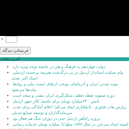
=
آخرین مطالب
دولت چهاردهم به فرهنگ و هنر در جامعه توجه ویژه دارد
پیام تسلیت استاندار اردبیل در پی درگذشت هنرمند برجسته اردبیلی
استاد اکبر عبدی
پیوند تمدنی ایران و آذربایجان موجب ارتقای امنیت ملی و روابط
ملت‌ها می‌شود
دوره صفویه نقطه عطف شکل‌گیری ایران مقتدر و متحد است
تامین ۲۳۰میلیارد تومان برای تکمیل تالار شهر اردبیل
زپارس هاب فناوری ۵۰ هکتاری ایجاد می‌کند؛ اعلام آمادگی برای جذب
سرمایه‌گذاران و توسعه صنایع تبدیلی
پروژه راه‌آهن اردبیل حتی در دوران جنگ هم فعال بود
کمیته امداد سرعین در سال 1404 مبلغ 32 میلیارد تومان خدمات رسانی