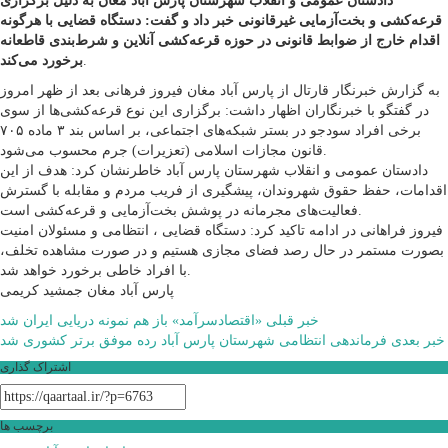
دادستان عمومی و انقلاب شهرستان پارس آباد مغان به دلیل برگزاری
قرعه‌کشی و بخت‌آزمایی غیرقانونی خبر داد و گفت: دستگاه قضایی با هرگونه
اقدام خارج از ضوابط قانونی در حوزه قرعه‌کشی آنلاین و شرط‌بندی قاطعانه
.
برخورد می‌کند
به گزارش خبرنگار قارتال از پارس آباد مغان فیروز فرهانی بعد از ظهر امروز
در گفتگو با خبرنگاران اظهار داشت: برگزاری این نوع قرعه‌کشی‌ها از سوی
برخی افراد سودجو در بستر شبکه‌های اجتماعی، بر اساس بند ۳ ماده ۷۰۵
قانون مجازات اسلامی (تعزیرات) جرم محسوب می‌شود.
دادستان عمومی و انقلاب شهرستان پارس آباد خاطرنشان کرد: هدف از این
اقدامات، حفظ حقوق شهروندان، پیشگیری از فریب مردم و مقابله با گسترش
فعالیت‌های مجرمانه در پوشش بخت‌آزمایی و قرعه‌کشی است.
فیروز فراهانی در ادامه تاکید کرد: دستگاه قضایی ، انتظامی و مسئولان امنیت
بصورت مستمر در حال رصد فضای مجازی هستیم و در صورت مشاهده تخلف،
با افراد خاطی برخورد خواهد شد.
پارس آباد مغان جمشید کریمی
راهبری
خبر قبلی
«اقتصادسرآمد» باز هم نمونه دریایی ایران شد
خبر بعدی
فرماندهی انتظامی شهرستان پارس آباد رده موفق برتر کشوری شد
نوشته
اشتراک گذاری
برچسب ها