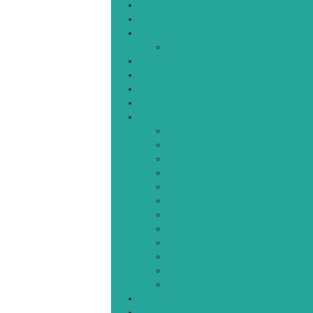
خانه
سیاسی
اجتماعی
پزشکی و سلامت
اقتصادی
علم و فناوری
فرهنگ و هنر
ورزشی
شهرستان‌ها
اردبیل
اصلاندوز
انگوت
بیله‌سوار
پارس‌آباد
خلخال
سرعین
کوثر
گرمی
مشکین‌شهر
نمین
نیر
عکس
فیلم