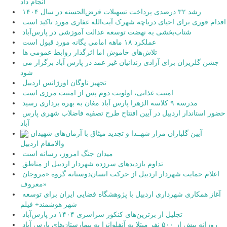
انجام داد
رشد ۳۲ درصدی پرداخت تسهیلات قرض‌الحسنه در سال ۱۴۰۴
اقدام فوری برای احیای دریاچه شهرک آیت‌الله غفاری مورد تاکید است
شتاب‌بخشی به نهضت توسعه عدالت آموزشی در پارس‌آباد
عملکرد ۱۸ ماهه امامی یگانه مورد قبول است
تلاش‌های خاموش اما اثرگذار روابط عمومی ها
جشن گلریزان برای آزادی زندانیان غیر عمد در پارس آباد برگزار می
شود
تجهیز ناوگان اورژانس اردبیل
امنیت غذایی، اولویت دوم پس از امنیت مرزی است
مدرسه ۹ کلاسه الزهرا پارس آباد مغان به بهره برداری رسید
حضور استاندار اردبیل در آیین افتتاح طرح تصفیه فاضلاب شهری پارس
آباد
آیین گلباران مزار شهــدا و تجدید میثاق با آرمان‌های شهیدان
والامقام اردبیل
میدان جنگ امروز، رسانه است
تداوم بازدیدهای سرزده شهردار اردبیل از مناطق
اعلام حمایت شهردار اردبیل از حرکت انسان‌دوستانه گروه «مروجان
معروف»
آغاز همکاری شهرداری اردبیل با پژوهشگاه فضایی ایران برای توسعه
شهر هوشمند+ فیلم
تجلیل از برترین‌های کنکور سراسری ۱۴۰۴ در پارس‌آباد
روزانه بیش از ۵۰۰ نفر مبتلا به آنفلوانزا به بیمارستان‌های پارس آباد