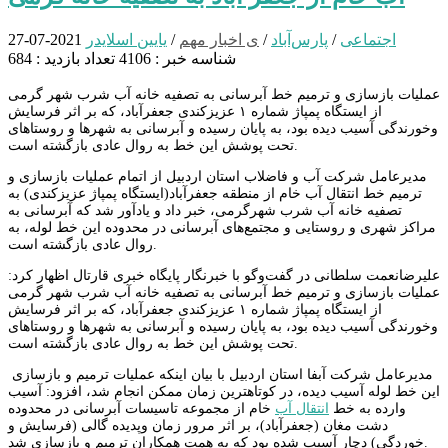
اجتماعی
/
پارس‌آباد
/
ی اخبار مهم
/
یایین اسلایدر
2021-07-27
شناسه خبر : 4106
تعداد بازدید : 684
عملیات بازسازی و ترمیم خط آبرسانی به تصفیه خانه آب شرب شهر گرمی
از ایستگاه پمپاژ شماره ۱ عزیزکندی جعفرآباد، که بر اثر فرسایش
وخورندگی آسیب دیده بود، به پایان رسیده و آبرسانی به شهرها و روستاهای
تحت پوشش این خط به روال عادی بازگشته است.
مدیرعامل شرکت آب و فاضلاب استان اردبیل از اتمام عملیات بازسازی و
ترمیم خط انتقال آب خام از منطقه جعفرآباد(ایستگاه پمپاژ عزیزکندی) به
تصفیه خانه آب شرب شهرگرمی، خبر داد و یادآور شد که آبرسانی به
مراکز شهری و روستایی و مجتمع‌های آبرسانی در محدوده این خط لوله، به
روال عادی بازگشته است.
علیرضانعمت سلطانی در گفت‌وگو با خبرنگار پایگاه خبری قارتال اظهار کرد:
عملیات بازسازی و ترمیم خط آبرسانی به تصفیه خانه آب شرب شهر گرمی
از ایستگاه پمپاژ شماره ۱ عزیزکندی جعفرآباد، که بر اثر فرسایش
وخورندگی آسیب دیده بود، به پایان رسیده و آبرسانی به شهرها و روستاهای
تحت پوشش این خط به روال عادی بازگشته است.
مدیرعامل شرکت آبفا استان اردبیل با بیان اینکه عملیات ترمیم و بازسازی
این خط لوله آسیب دیده، در کوتاهترین زمان ممکن انجام شد، افزود: آسیب
وارده به خط
انتقال آب
خام از مجموعه تاسیسات آبرسانی در محدوده
دشت مغان (جعفرآباد)، بر اثر مرور زمان وپدیده گالی (فرسایش و
خوردگی) دچار آسیب شده بود که به همت همکاران ترمیم و بازسازی شد.