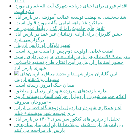
۱۴۰۴
اقدام فوری برای احیای دریاچه شهرک آیت‌الله غفاری مورد
تاکید است
شتاب‌بخشی به نهضت توسعه عدالت آموزشی در پارس‌آباد
عملکرد ۱۸ ماهه امامی یگانه مورد قبول است
تلاش‌های خاموش اما اثرگذار روابط عمومی ها
جشن گلریزان برای آزادی زندانیان غیر عمد در پارس آباد
برگزار می شود
تجهیز ناوگان اورژانس اردبیل
امنیت غذایی، اولویت دوم پس از امنیت مرزی است
مدرسه ۹ کلاسه الزهرا پارس آباد مغان به بهره برداری رسید
حضور استاندار اردبیل در آیین افتتاح طرح تصفیه فاضلاب
شهری پارس آباد
آیین گلباران مزار شهــدا و تجدید میثاق با آرمان‌های
شهیدان والامقام اردبیل
میدان جنگ امروز، رسانه است
تداوم بازدیدهای سرزده شهردار اردبیل از مناطق
اعلام حمایت شهردار اردبیل از حرکت انسان‌دوستانه گروه
«مروجان معروف»
آغاز همکاری شهرداری اردبیل با پژوهشگاه فضایی ایران
برای توسعه شهر هوشمند+ فیلم
تجلیل از برترین‌های کنکور سراسری ۱۴۰۴ در پارس‌آباد
روزانه بیش از ۵۰۰ نفر مبتلا به آنفلوانزا به بیمارستان‌های
پارس آباد مراجعه می کنند