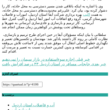
وی با اشاره به اینکه باتلاقی شدن مسیر دسترسی به محل حادثه، کار را
دشوار کرده بود، بیان کرد: علی‌رغم محدودیت‌های دسترسی به محل حادثه،
به همت
اکیپ
بهره برداری شرکت آبفا استان اردبیل، امورآب و فاضلاب
شهرستان گرمی، گروه رفع اتفاقات آب امور آبفا اردبیل و اکیپ کنترل خط
آبرسانی، کار ترمیم و بازسازی و عادی‌سازی آبرسانی به شهرها و
روستاهای تحت پوشش در کوتاهترین زمان ممکن انجام شد.
سلطانی با بیان اینکه مسؤولان آبفا در حین اجرای طرح ترمیم و بازسازی،
نظارت کاملی بر روند کار داشتند یادآور شد: مهندسان و تکنسین‌های تعمیر و
نگهداری خطوط اصلی انتقال آب موفق شدند پس از ۷ساعت تلاش بی‌وقفه
در اقدامی کم‌سابقه و بدون کمترین خسارت نسبت به تعمیر و مرمت آن
اقدام کنند.
راهبری
خبر قبلی
اجازه سوءاستفاده در بازار سیمان را نمی‌دهیم
خبر بعدی
جابجایی مسافر در استان اردبیل ۳۳ درصد افزایش یافت
نوشته
اشتراک گذاری
برچسب ها
آب و فاضلاب استان اردبیل
بازسازی آب