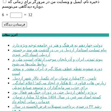
ذخیره نام، ایمیل و وبسایت من در مرورگر برای زمانی که
دوباره دیدگاهی می‌نویسم.
6
+
=
12
آخرین مطالب
دولت چهاردهم به فرهنگ و هنر در جامعه توجه ویژه دارد
پیام تسلیت استاندار اردبیل در پی درگذشت هنرمند برجسته
اردبیلی استاد اکبر عبدی
پیوند تمدنی ایران و آذربایجان موجب ارتقای امنیت ملی و
روابط ملت‌ها می‌شود
دوره صفویه نقطه عطف شکل‌گیری ایران مقتدر و متحد
است
تامین ۲۳۰میلیارد تومان برای تکمیل تالار شهر اردبیل
زپارس هاب فناوری ۵۰ هکتاری ایجاد می‌کند؛ اعلام آمادگی
برای جذب سرمایه‌گذاران و توسعه صنایع تبدیلی
پروژه راه‌آهن اردبیل حتی در دوران جنگ هم فعال بود
کمیته امداد سرعین در سال 1404 مبلغ 32 میلیارد تومان
خدمات رسانی انجام داد
رشد ۳۲ درصدی پرداخت تسهیلات قرض‌الحسنه در سال