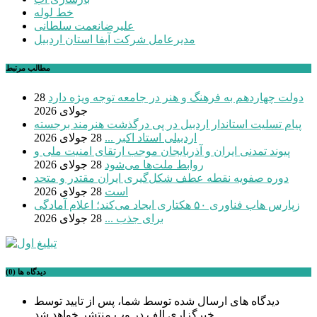
خط لوله
علیرضانعمت سلطانی
مدیرعامل شرکت آبفا استان اردبیل
مطالب مرتبط
دولت چهاردهم به فرهنگ و هنر در جامعه توجه ویژه دارد
28
جولای 2026
پیام تسلیت استاندار اردبیل در پی درگذشت هنرمند برجسته
اردبیلی استاد اکبر ...
28 جولای 2026
پیوند تمدنی ایران و آذربایجان موجب ارتقای امنیت ملی و
روابط ملت‌ها می‌شود
28 جولای 2026
دوره صفویه نقطه عطف شکل‌گیری ایران مقتدر و متحد
است
28 جولای 2026
زپارس هاب فناوری ۵۰ هکتاری ایجاد می‌کند؛ اعلام آمادگی
برای جذب ...
28 جولای 2026
دیدگاه ها (0)
دیدگاه های ارسال شده توسط شما، پس از تایید توسط
خبرگزاری الف در وب منتشر خواهد شد.