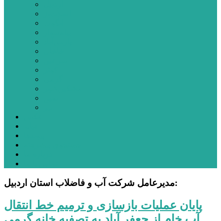
اردبیل
اصلاندوز
انگوت
بیله‌سوار
پارس‌آباد
خلخال
سرعین
کوثر
گرمی
مشکین‌شهر
نمین
نیر
عکس
فیلم
پیوندها
جستجوی پیشرفته
درباره ما
تماس با ما
مدیرعامل شرکت آب و فاضلاب استان اردبیل:
پایان عملیات بازسازی و ترمیم خط انتقال
آب خام از جعفر آباد به تصفیه خانه گرمی