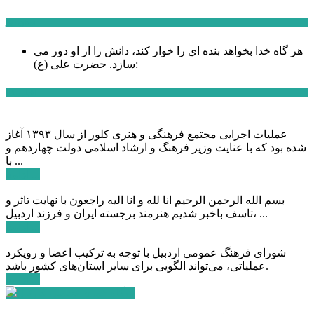
سخن روز
هر گاه خدا بخواهد بنده اي را خوار كند، دانش را از او دور می
حضرت علی (ع):
سازد.
اخبار ویژه
عملیات اجرایی مجتمع فرهنگی و هنری کلور از سال ۱۳۹۳ آغاز
شده بود که با عنایت وزیر فرهنگ و ارشاد اسلامی دولت چهاردهم و
با ...
ادامه ...
بسم الله الرحمن الرحیم انا لله و انا الیه راجعون با نهایت تاثر و
تاسف باخبر شدیم هنرمند برجسته ایران و فرزند اردبیل، ...
ادامه ...
شورای فرهنگ عمومی اردبیل با توجه به ترکیب اعضا و رویکرد
عملیاتی، می‌تواند الگویی برای سایر استان‌های کشور باشد.
ادامه ...