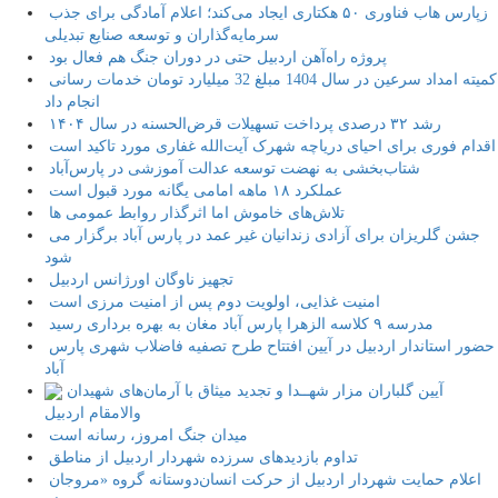
زپارس هاب فناوری ۵۰ هکتاری ایجاد می‌کند؛ اعلام آمادگی برای جذب
سرمایه‌گذاران و توسعه صنایع تبدیلی
پروژه راه‌آهن اردبیل حتی در دوران جنگ هم فعال بود
کمیته امداد سرعین در سال 1404 مبلغ 32 میلیارد تومان خدمات رسانی
انجام داد
رشد ۳۲ درصدی پرداخت تسهیلات قرض‌الحسنه در سال ۱۴۰۴
اقدام فوری برای احیای دریاچه شهرک آیت‌الله غفاری مورد تاکید است
شتاب‌بخشی به نهضت توسعه عدالت آموزشی در پارس‌آباد
عملکرد ۱۸ ماهه امامی یگانه مورد قبول است
تلاش‌های خاموش اما اثرگذار روابط عمومی ها
جشن گلریزان برای آزادی زندانیان غیر عمد در پارس آباد برگزار می
شود
تجهیز ناوگان اورژانس اردبیل
امنیت غذایی، اولویت دوم پس از امنیت مرزی است
مدرسه ۹ کلاسه الزهرا پارس آباد مغان به بهره برداری رسید
حضور استاندار اردبیل در آیین افتتاح طرح تصفیه فاضلاب شهری پارس
آباد
آیین گلباران مزار شهــدا و تجدید میثاق با آرمان‌های شهیدان
والامقام اردبیل
میدان جنگ امروز، رسانه است
تداوم بازدیدهای سرزده شهردار اردبیل از مناطق
اعلام حمایت شهردار اردبیل از حرکت انسان‌دوستانه گروه «مروجان