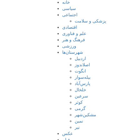
خانه
سیاسی
اجتماعی
پزشکی و سلامت
اقتصادی
علم و فناوری
فرهنگ و هنر
ورزشی
شهرستان‌ها
اردبیل
اصلاندوز
انگوت
بیله‌سوار
پارس‌آباد
خلخال
سرعین
کوثر
گرمی
مشکین‌شهر
نمین
نیر
عکس
فیلم