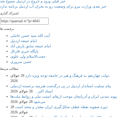
راهبری
خبر قبلی
ورود و خروج در اردبیل ممنوع شد
خبر بعدی
وزارت نیرو برای وضعیت رو به بحران آب اردبیل برنامه‌ ندارد
نوشته
اشتراک گذاری
برچسب ها
آیت الله سید حسن عاملی
امام جمعه اردبیل
امام جمعه سابق پارس آباد
پایگاه خبری قارتال
حجت‌الاسلام ولی علوی
حسن سروری
مطالب مرتبط
دولت چهاردهم به فرهنگ و هنر در جامعه توجه ویژه دارد
28 جولای
2026
پیام تسلیت استاندار اردبیل در پی درگذشت هنرمند برجسته اردبیلی
استاد اکبر ...
28 جولای 2026
پیوند تمدنی ایران و آذربایجان موجب ارتقای امنیت ملی و روابط ملت‌ها
می‌شود
28 جولای 2026
دوره صفویه نقطه عطف شکل‌گیری ایران مقتدر و متحد است
28
جولای 2026