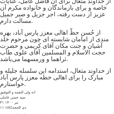
از خداوند متعال برای آن فاضل عامل، عنایات
خاصه و برای بازماندگان و خانواده مکرم آن
عزیز از دست رفته، اجر جزیل و صبر جمیل
مسالت دارم.
از حُسن حظّ اهالی معزز پارس آباد، بهره
مندی از امامان شایسته ای چون مرحوم خلد
آشیان و جنت مکان آقای کریمی و حضرت
حجت الاسلام و المسلمین آقای علوی طاب
ثراهما و ورمسهما می‌باشد.
از خداوند متعال، استدامه این سلسله جلیله و
مبارک را برای اهالی خطه معزز پارس آباد
خواستارم.
انه ولی النعمه و التوفیق
سید حسن عاملی
۳۱ تیر ۱۴۰۰
۱۱ ذی الحجه1442