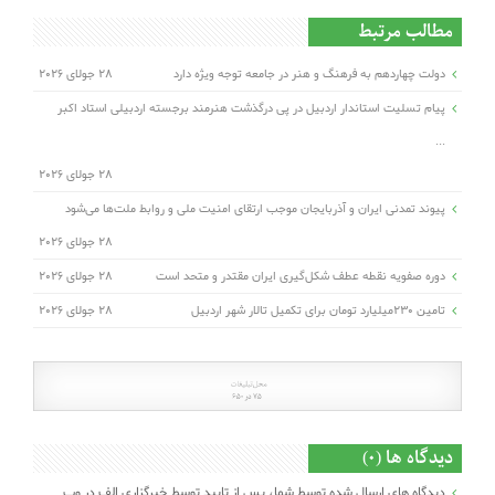
مطالب مرتبط
دولت چهاردهم به فرهنگ و هنر در جامعه توجه ویژه دارد
28 جولای 2026
پیام تسلیت استاندار اردبیل در پی درگذشت هنرمند برجسته اردبیلی استاد اکبر
...
28 جولای 2026
پیوند تمدنی ایران و آذربایجان موجب ارتقای امنیت ملی و روابط ملت‌ها می‌شود
28 جولای 2026
دوره صفویه نقطه عطف شکل‌گیری ایران مقتدر و متحد است
28 جولای 2026
تامین ۲۳۰میلیارد تومان برای تکمیل تالار شهر اردبیل
28 جولای 2026
دیدگاه ها (0)
دیدگاه های ارسال شده توسط شما، پس از تایید توسط خبرگزاری الف در وب