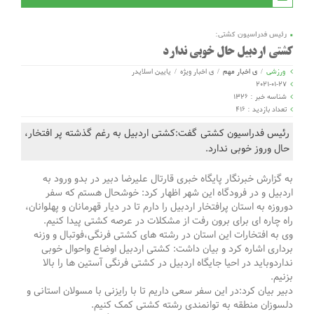
رئیس فدراسیون کشتی:
کشتی اردبیل حال خوبی ندارد
ورزشی
/
ی اخبار مهم
/
ی اخبار ویژه
/
یایین اسلایدر
2021-01-27
شناسه خبر : 1326
تعداد بازدید : 416
رئیس فدراسیون کشتی گفت:کشتی اردبیل به رغم گذشته پر افتخار،
حال وروز خوبی ندارد.
به گزارش خبرنگار پایگاه خبری قارتال علیرضا دبیر در بدو ورود به
اردبیل و در فرودگاه این شهر اظهار کرد: خوشحال هستم که سفر
دوروزه به استان پرافتخار اردبیل را دارم تا در دیار قهرمانان و پهلوانان،
راه چاره ای برای برون رفت از مشکلات در عرصه کشتی پیدا کنیم.
وی به افتخارات این استان در رشته های کشتی فرنگی،فوتبال و وزنه
برداری اشاره کرد و بیان داشت: کشتی اردبیل اوضاع واحوال خوبی
نداردوباید در احیا جایگاه اردبیل در کشتی فرنگی آستین ها را بالا
بزنیم.
دبیر بیان کرد:در این سفر سعی داریم تا با رایزنی با مسولان استانی و
دلسوزان منطقه به توانمندی رشته کشتی کمک کنیم.