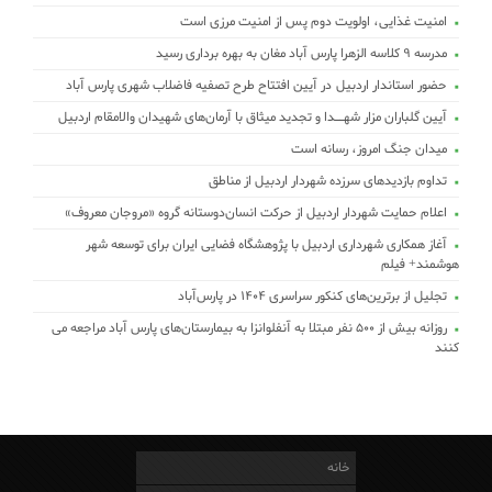
امنیت غذایی، اولویت دوم پس از امنیت مرزی است
مدرسه ۹ کلاسه الزهرا پارس آباد مغان به بهره برداری رسید
حضور استاندار اردبیل در آیین افتتاح طرح تصفیه فاضلاب شهری پارس آباد
آیین گلباران مزار شهــدا و تجدید میثاق با آرمان‌های شهیدان والامقام اردبیل
میدان جنگ امروز، رسانه است
تداوم بازدیدهای سرزده شهردار اردبیل از مناطق
اعلام حمایت شهردار اردبیل از حرکت انسان‌دوستانه گروه «مروجان معروف»
آغاز همکاری شهرداری اردبیل با پژوهشگاه فضایی ایران برای توسعه شهر
هوشمند+ فیلم
تجلیل از برترین‌های کنکور سراسری ۱۴۰۴ در پارس‌آباد
روزانه بیش از ۵۰۰ نفر مبتلا به آنفلوانزا به بیمارستان‌های پارس آباد مراجعه می
کنند
خانه