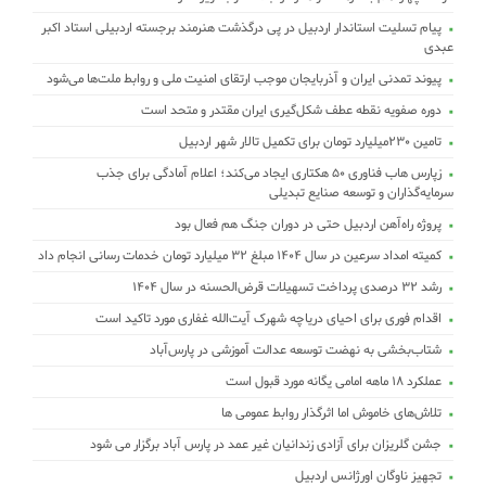
پیام تسلیت استاندار اردبیل در پی درگذشت هنرمند برجسته اردبیلی استاد اکبر
عبدی
پیوند تمدنی ایران و آذربایجان موجب ارتقای امنیت ملی و روابط ملت‌ها می‌شود
دوره صفویه نقطه عطف شکل‌گیری ایران مقتدر و متحد است
تامین ۲۳۰میلیارد تومان برای تکمیل تالار شهر اردبیل
زپارس هاب فناوری ۵۰ هکتاری ایجاد می‌کند؛ اعلام آمادگی برای جذب
سرمایه‌گذاران و توسعه صنایع تبدیلی
پروژه راه‌آهن اردبیل حتی در دوران جنگ هم فعال بود
کمیته امداد سرعین در سال 1404 مبلغ 32 میلیارد تومان خدمات رسانی انجام داد
رشد ۳۲ درصدی پرداخت تسهیلات قرض‌الحسنه در سال ۱۴۰۴
اقدام فوری برای احیای دریاچه شهرک آیت‌الله غفاری مورد تاکید است
شتاب‌بخشی به نهضت توسعه عدالت آموزشی در پارس‌آباد
عملکرد ۱۸ ماهه امامی یگانه مورد قبول است
تلاش‌های خاموش اما اثرگذار روابط عمومی ها
جشن گلریزان برای آزادی زندانیان غیر عمد در پارس آباد برگزار می شود
تجهیز ناوگان اورژانس اردبیل