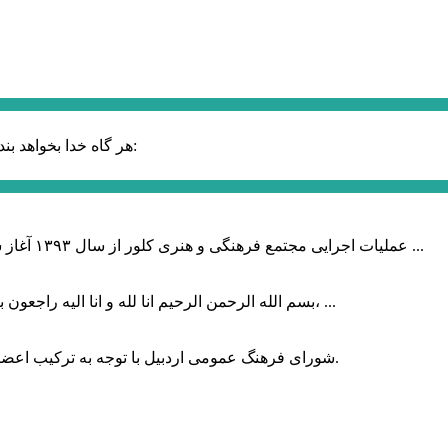
حضرت علی (ع):
هر گاه خدا بخواهد بند
عملیات اجرایی مجتمع فرهنگی و هنری کلور از سال ۱۳۹۳ آغاز شده بود که با عنایت وزیر فرهنگ و ارشاد اسلامی دولت چهاردهم و با ...
بسم الله الرحمن الرحیم انا لله و انا الیه راجعون با نهایت تاثر و تاسف باخبر شدیم هنرمند برجسته ایران و فرزند اردبیل، ...
شورای فرهنگ عمومی اردبیل با توجه به ترکیب اعضا و رویکرد عملیاتی، می‌تواند الگویی برای سایر استان‌های کشور باشد.