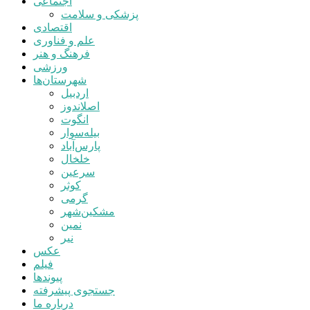
اجتماعی
پزشکی و سلامت
اقتصادی
علم و فناوری
فرهنگ و هنر
ورزشی
شهرستان‌ها
اردبیل
اصلاندوز
انگوت
بیله‌سوار
پارس‌آباد
خلخال
سرعین
کوثر
گرمی
مشکین‌شهر
نمین
نیر
عکس
فیلم
پیوندها
جستجوی پیشرفته
درباره ما