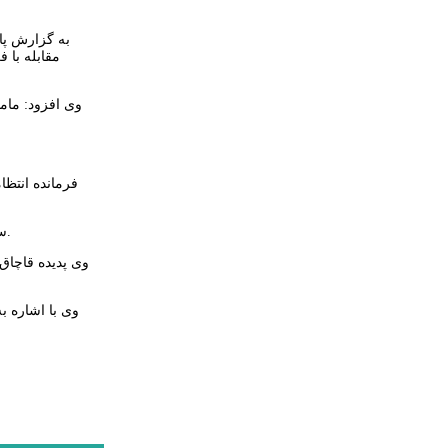
به گزارش پای
مقابله با 
وی افزود: مام
فرمانده انتظا
سردار حسینی گفت: خرید و فروش، تولید و حمل یا نگهداری کالا خارج از ضوابط تعیینی دولت تخلف محسوب می‌شود و با متخلفان برخورد قانونی خواهد شد.
وی پدیده قاچاق 
وی با اشاره ب