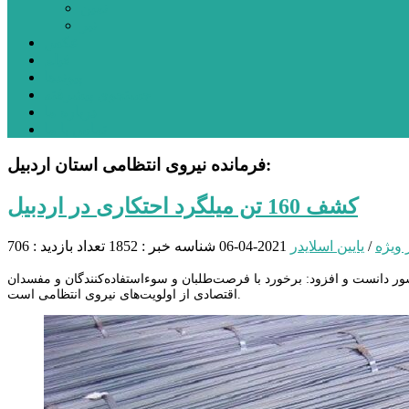
نمین
نیر
عکس
فیلم
پیوندها
جستجوی پیشرفته
درباره ما
تماس با ما
فرمانده نیروی انتظامی استان اردبیل:
کشف 160 تن میلگرد احتکاری در اردبیل
 ویژه
/
یایین اسلایدر
2021-04-06
شناسه خبر : 1852
تعداد بازدید : 706
ور دانست و افزود: برخورد با فرصت‌طلبان و سوء‌استفاده‌کنندگان و مفسدان
اقتصادی از اولویت‌های نیروی انتظامی است.