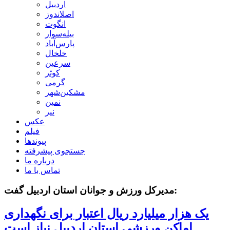
اردبیل
اصلاندوز
انگوت
بیله‌سوار
پارس‌آباد
خلخال
سرعین
کوثر
گرمی
مشکین‌شهر
نمین
نیر
عکس
فیلم
پیوندها
جستجوی پیشرفته
درباره ما
تماس با ما
مدیرکل ورزش و جوانان استان اردبیل گفت:
یک هزار میلیارد ریال اعتبار برای نگهداری
اماکن ورزشی استان اردبیل نیاز است