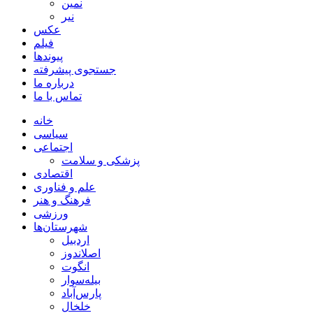
نمین
نیر
عکس
فیلم
پیوندها
جستجوی پیشرفته
درباره ما
تماس با ما
خانه
سیاسی
اجتماعی
پزشکی و سلامت
اقتصادی
علم و فناوری
فرهنگ و هنر
ورزشی
شهرستان‌ها
اردبیل
اصلاندوز
انگوت
بیله‌سوار
پارس‌آباد
خلخال