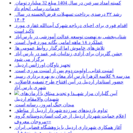
کمیته امداد سرعین در سال 1404 مبلغ 32 میلیارد تومان
خدمات رسانی انجام داد
رشد ۳۲ درصدی پرداخت تسهیلات قرض‌الحسنه در سال
۱۴۰۴
اقدام فوری برای احیای دریاچه شهرک آیت‌الله غفاری مورد
تاکید است
شتاب‌بخشی به نهضت توسعه عدالت آموزشی در پارس‌آباد
عملکرد ۱۸ ماهه امامی یگانه مورد قبول است
تلاش‌های خاموش اما اثرگذار روابط عمومی ها
جشن گلریزان برای آزادی زندانیان غیر عمد در پارس آباد
برگزار می شود
تجهیز ناوگان اورژانس اردبیل
امنیت غذایی، اولویت دوم پس از امنیت مرزی است
مدرسه ۹ کلاسه الزهرا پارس آباد مغان به بهره برداری رسید
حضور استاندار اردبیل در آیین افتتاح طرح تصفیه فاضلاب
شهری پارس آباد
آیین گلباران مزار شهــدا و تجدید میثاق با آرمان‌های
شهیدان والامقام اردبیل
میدان جنگ امروز، رسانه است
تداوم بازدیدهای سرزده شهردار اردبیل از مناطق
اعلام حمایت شهردار اردبیل از حرکت انسان‌دوستانه گروه
«مروجان معروف»
آغاز همکاری شهرداری اردبیل با پژوهشگاه فضایی ایران
برای توسعه شهر هوشمند+ فیلم