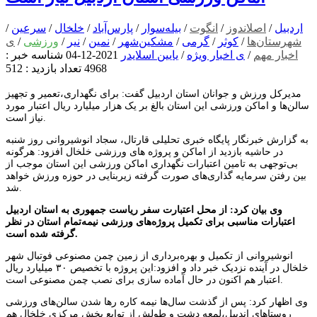
اردبیل
/
اصلاندوز
/
انگوت
/
بیله‌سوار
/
پارس‌آباد
/
خلخال
/
سرعین
/
شهرستان‌ها
/
کوثر
/
گرمی
/
مشکین‌شهر
/
نمین
/
نیر
/
ورزشی
/
ی
اخبار مهم
/
ی اخبار ویژه
/
یایین اسلایدر
2021-12-04
شناسه خبر :
4968
تعداد بازدید : 512
مدیرکل ورزش و جوانان استان اردبیل گفت: برای نگهداری،تعمیر و تجهیز
سالن‌ها و اماکن ورزشی این استان بالغ بر یک هزار میلیارد ریال اعتبار مورد
نیاز است.
به گزارش خبرنگار پایگاه خبری تحلیلی قارتال، سجاد انوشیروانی روز شنبه
در حاشیه بازدید از اماکن و پروژه های ورزشی خلخال افزود: هرگونه
بی‌توجهی به تامین اعتبارات نگهداری اماکن ورزشی این استان موجب از
بین رفتن سرمایه گذاری‌های صورت گرفته زیربنایی در حوزه ورزش خواهد
شد.
وی بیان کرد: از محل اعتبارت سفر ریاست جمهوری به استان اردبیل
اعتبارات مناسبی برای تکمیل پروژه‌های ورزشی نیمه‌تمام استان در نظر
گرفته شده است.
انوشیروانی از تکمیل و بهره‌برداری از زمین چمن مصنوعی فوتبال شهر
خلخال در آینده نزدیک خبر داد و افزود:این پروژه با تخصیص ۳۰ میلیارد ریال
اعتبار هم اکنون در حال آماده سازی برای نصب چمن مصنوعی است.
وی اظهار کرد: پس از گذشت سال‌ها نیمه کاره رها شدن سالن‌های ورزشی
روستاهای اندبیل،لمعه دشت و طولش از توابع بخش مرکزی خلخال هم