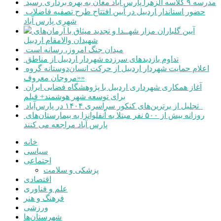
مدرسه ۹ کلاسه الزهرا پارس آباد مغان به بهره برداری رسید
حضور استاندار اردبیل در آیین افتتاح طرح تصفیه فاضلاب
شهری پارس آباد
آیین گلباران مزار شهــدا و تجدید میثاق با آرمان‌های
شهیدان والامقام اردبیل
میدان جنگ امروز، رسانه است
تداوم بازدیدهای سرزده شهردار اردبیل از مناطق
اعلام حمایت شهردار اردبیل از حرکت انسان‌دوستانه گروه
«مروجان معروف»
آغاز همکاری شهرداری اردبیل با پژوهشگاه فضایی ایران
برای توسعه شهر هوشمند+ فیلم
تجلیل از برترین‌های کنکور سراسری ۱۴۰۴ در پارس‌آباد
روزانه بیش از ۵۰۰ نفر مبتلا به آنفلوانزا به بیمارستان‌های
پارس آباد مراجعه می کنند
خانه
سیاسی
اجتماعی
پزشکی و سلامت
اقتصادی
علم و فناوری
فرهنگ و هنر
ورزشی
شهرستان‌ها