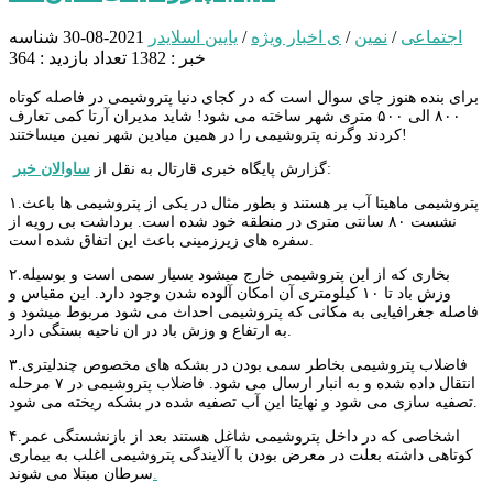
اجتماعی
/
نمین
/
ی اخبار ویژه
/
یایین اسلایدر
2021-08-30
شناسه
خبر : 1382
تعداد بازدید : 364
برای بنده هنوز جای سوال است که در کجای دنیا پتروشیمی در فاصله کوتاه
۸۰۰ الی ۵۰۰ متری شهر ساخته می شود! شاید مدیران آرتا کمی تعارف
کردند وگرنه پتروشیمی را در همین میادین شهر نمین میساختند!
:
گزارش پایگاه خبری قارتال به نقل از
ساوالان خبر
۱.پتروشیمی ماهیتا آب بر هستند و بطور مثال در یکی از پتروشیمی ها باعث
نشست ۸۰ سانتی متری در منطقه خود شده است. برداشت بی رویه از
سفره های زیرزمینی باعث این اتفاق شده است.
۲.بخاری که از این پتروشیمی خارج میشود بسیار سمی است و بوسیله
وزش باد تا ۱۰ کیلومتری آن امکان آلوده شدن وجود دارد. این مقیاس و
فاصله جغرافیایی به مکانی که پتروشیمی احداث می شود مربوط میشود و
به ارتفاع و وزش باد در ان ناحیه بستگی دارد.
۳.فاضلاب پتروشیمی بخاطر سمی بودن در بشکه های مخصوص چندلیتری
انتقال داده شده و به انبار ارسال می شود. فاضلاب پتروشیمی در ۷ مرحله
تصفیه سازی می شود و نهایتا این آب تصفیه شده در بشکه ریخته می شود.
۴.اشخاصی که در داخل پتروشیمی شاغل هستند بعد از بازنشستگی عمر
کوتاهی داشته بعلت در معرض بودن با آلایندگی پتروشیمی اغلب به بیماری
.
سرطان مبتلا می شوند