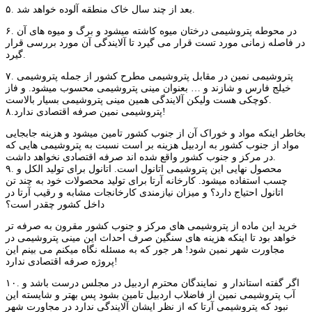
۵. بعد از چند سال خاک منطقه آلوده خواهد شد‌.
۶. در محوطه پتروشیمی درختان میوه کاشته میشود و برگ و میوه های آن
در فاصله زمانی مورد تست قرار می گیرد تا آلایندگی آن مورد بررسی قرار
گیرد.
۷. پتروشیمی نمین در مقابل پتروشیمی مطرح کشور از جمله پتروشیمی
خیلج فارس و شازند و … بعنوان مینی پتروشیمی محسوب میشود. و فاز
کوچکی هست ولیکن آلایندگی همین مینی پتروشیمی بسیار بالاست.
۸.پتروشیمی نمین صرفه اقتصادی ندارد!
بخاطر اینکه مواد و خوراک آن از جنوب کشور تامین میشود و هزینه جابجایی
مواد از جنوب کشور به اردبیل هزینه بر است نسبت به پتروشیمی هایی که
در مرکز و جنوب کشور واقع شده اند صرفه اقتصادی نخواهد داشت.
۹. محصول نهایی این پتروشیمی اتانول است. اتانول برای تولید الکل و
چسب استفاده میشود. کارخانه آرتا برای تولید محصولات خود به چند تن
اتانول احتیاج دارد؟ و میزان نیازمندی کارخانجات مشابه و رقیب آرتا در
داخل کشور چقدر است؟
خرید این ماده از پتروشیمی های مرکز و جنوب کشور مقرون به صرفه تر
خواهد بود تا اینکه هزینه های سنگین صرف احداث این مینی پتروشیمی در
مجاورت شهر نمین شود! هر جور که به مسئله نگاه میکنم می بینم این
پروژه صرفه اقتصادی ندارد!
۱۰. اگر گفته استاندار و نمایندگان محترم اردبیل در مجلس درست باشد و
آب پتروشیمی نمین از فاضلاب اردبیل تامین بشود پس بهتر و شایسته این
نبود که پتروشیمی آرتا که از نظر ایشان آلایندگی ندارد در مجاورت شهر