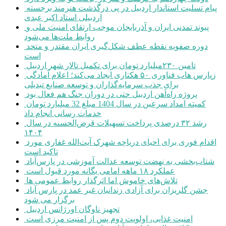
پیام تسلیت استاندار اردبیل در پی درگذشت هنرمند برجسته
اردبیلی استاد اکبر عبدی
پیوند تمدنی ایران و آذربایجان موجب ارتقای امنیت ملی و
روابط ملت‌ها می‌شود
دوره صفویه نقطه عطف شکل‌گیری ایران مقتدر و متحد
است
تامین ۲۳۰میلیارد تومان برای تکمیل تالار شهر اردبیل
زپارس هاب فناوری ۵۰ هکتاری ایجاد می‌کند؛ اعلام آمادگی
برای جذب سرمایه‌گذاران و توسعه صنایع تبدیلی
پروژه راه‌آهن اردبیل حتی در دوران جنگ هم فعال بود
کمیته امداد سرعین در سال 1404 مبلغ 32 میلیارد تومان
خدمات رسانی انجام داد
رشد ۳۲ درصدی پرداخت تسهیلات قرض‌الحسنه در سال
۱۴۰۴
اقدام فوری برای احیای دریاچه شهرک آیت‌الله غفاری مورد
تاکید است
شتاب‌بخشی به نهضت توسعه عدالت آموزشی در پارس‌آباد
عملکرد ۱۸ ماهه امامی یگانه مورد قبول است
تلاش‌های خاموش اما اثرگذار روابط عمومی ها
جشن گلریزان برای آزادی زندانیان غیر عمد در پارس آباد
برگزار می شود
تجهیز ناوگان اورژانس اردبیل
امنیت غذایی، اولویت دوم پس از امنیت مرزی است