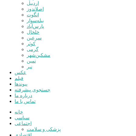
اردبیل
اصلاندوز
انگوت
بیله‌سوار
پارس‌آباد
خلخال
سرعین
کوثر
گرمی
مشکین‌شهر
نمین
نیر
عکس
فیلم
پیوندها
جستجوی پیشرفته
درباره ما
تماس با ما
خانه
سیاسی
اجتماعی
پزشکی و سلامت
اقتصادی