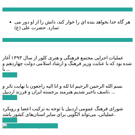
سخن روز
هر گاه خدا بخواهد بنده اي را خوار كند، دانش را از او دور می
حضرت علی (ع):
سازد.
اخبار ویژه
عملیات اجرایی مجتمع فرهنگی و هنری کلور از سال ۱۳۹۳ آغاز
شده بود که با عنایت وزیر فرهنگ و ارشاد اسلامی دولت چهاردهم و
با ...
ادامه ...
بسم الله الرحمن الرحیم انا لله و انا الیه راجعون با نهایت تاثر و
تاسف باخبر شدیم هنرمند برجسته ایران و فرزند اردبیل، ...
ادامه ...
شورای فرهنگ عمومی اردبیل با توجه به ترکیب اعضا و رویکرد
عملیاتی، می‌تواند الگویی برای سایر استان‌های کشور باشد.
ادامه ...