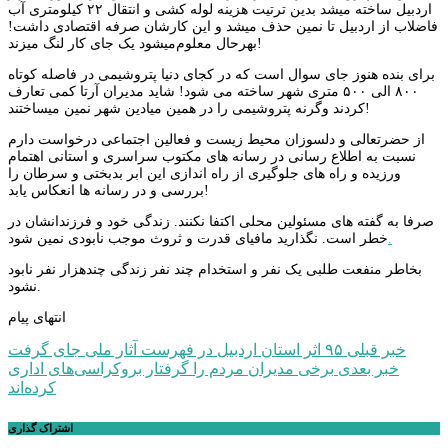
اردبیل ساخته میشد بدین ترتیت هزینه لوله کشی و انتقال ۲۲ کیلومتری آب
فاضلاب از اردبیل تا نمین حذف میشد و این کارشان صرفه اقتصادی داشت!
بهرحال معلوم‌میشود یک جای کار لنگ میزند!
برای بنده هنوز جای سوال است که در کجای دنیا پتروشیمی در فاصله کوتاه
۸۰۰ الی ۵۰۰ متری شهر ساخته می شود! شاید مدیران آرتا کمی تعارف
کردند وگرنه پتروشیمی را در همین میادین شهر نمین میساختند!
از حضرتعالی و دلسوزان محیط زیست و فعالین اجتماعی درخواست دارم
نسبت به اطلاع رسانی در رسانه های مکتوب سراسری و استانی اهتمام
ورزیده و راه های جلوگیری از راه اندازی این ابر بدبختی و سرطان را
بررسی و در رسانه ها انعکاس یابد!
صرفا به گفته های مسئولین محلی اکتفا نکنند. زندگی خود و فرزندانشان در
.
خطر است. نگذارید مافیای قدرت و ثروث موجب نابودی نمین شود
بخاطر منفعت طلبی یک نفر و استخدام چند نفر زندگی چندهزار نفر نابود
نشود.
انتهای پیام
راهبری
خبر قبلی
۹۵ اثر استان اردبیل در فهرست آثار ملی جای گرفت
خبر بعدی
برخی مدیران مردم را گرفتار بروکراسی‌های اداری
نوشته
کرده‌اند
اشتراک گذاری