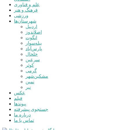
علم و فناوری
فرهنگ و هنر
ورزشی
شهرستان‌ها
اردبیل
اصلاندوز
انگوت
بیله‌سوار
پارس‌آباد
خلخال
سرعین
کوثر
گرمی
مشکین‌شهر
نمین
نیر
عکس
فیلم
پیوندها
جستجوی پیشرفته
درباره ما
تماس با ما