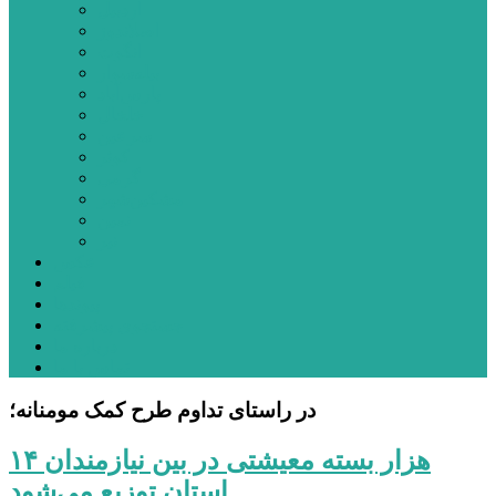
اردبیل
اصلاندوز
انگوت
بیله‌سوار
پارس‌آباد
خلخال
سرعین
کوثر
گرمی
مشکین‌شهر
نمین
نیر
عکس
فیلم
پیوندها
جستجوی پیشرفته
درباره ما
تماس با ما
در راستای تداوم طرح کمک مومنانه؛
۱۴ هزار بسته‌ معیشتی در بین نیازمندان
استان توزیع می‌شود