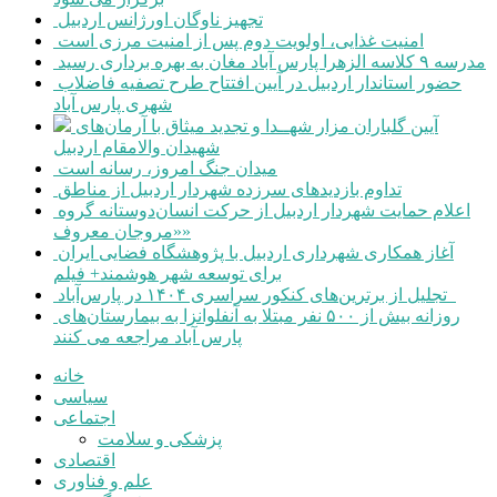
تجهیز ناوگان اورژانس اردبیل
امنیت غذایی، اولویت دوم پس از امنیت مرزی است
مدرسه ۹ کلاسه الزهرا پارس آباد مغان به بهره برداری رسید
حضور استاندار اردبیل در آیین افتتاح طرح تصفیه فاضلاب
شهری پارس آباد
آیین گلباران مزار شهــدا و تجدید میثاق با آرمان‌های
شهیدان والامقام اردبیل
میدان جنگ امروز، رسانه است
تداوم بازدیدهای سرزده شهردار اردبیل از مناطق
اعلام حمایت شهردار اردبیل از حرکت انسان‌دوستانه گروه
«مروجان معروف»
آغاز همکاری شهرداری اردبیل با پژوهشگاه فضایی ایران
برای توسعه شهر هوشمند+ فیلم
تجلیل از برترین‌های کنکور سراسری ۱۴۰۴ در پارس‌آباد
روزانه بیش از ۵۰۰ نفر مبتلا به آنفلوانزا به بیمارستان‌های
پارس آباد مراجعه می کنند
خانه
سیاسی
اجتماعی
پزشکی و سلامت
اقتصادی
علم و فناوری