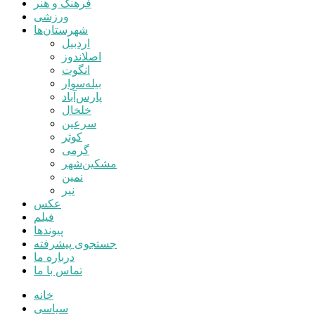
فرهنگ و هنر
ورزشی
شهرستان‌ها
اردبیل
اصلاندوز
انگوت
بیله‌سوار
پارس‌آباد
خلخال
سرعین
کوثر
گرمی
مشکین‌شهر
نمین
نیر
عکس
فیلم
پیوندها
جستجوی پیشرفته
درباره ما
تماس با ما
خانه
سیاسی