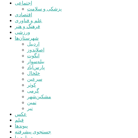
اجتماعی
پزشکی و سلامت
اقتصادی
علم و فناوری
فرهنگ و هنر
ورزشی
شهرستان‌ها
اردبیل
اصلاندوز
انگوت
بیله‌سوار
پارس‌آباد
خلخال
سرعین
کوثر
گرمی
مشکین‌شهر
نمین
نیر
عکس
فیلم
پیوندها
جستجوی پیشرفته
درباره ما