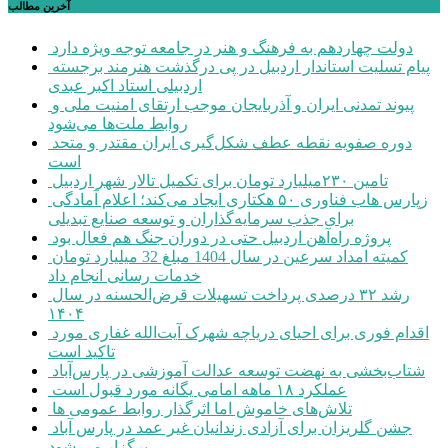
آخرین مطالب
دولت چهاردهم به فرهنگ و هنر در جامعه توجه ویژه دارد
پیام تسلیت استاندار اردبیل در پی درگذشت هنرمند برجسته
اردبیلی استاد اکبر عبدی
پیوند تمدنی ایران و آذربایجان موجب ارتقای امنیت ملی و
روابط ملت‌ها می‌شود
دوره صفویه نقطه عطف شکل‌گیری ایران مقتدر و متحد
است
تامین ۲۳۰میلیارد تومان برای تکمیل تالار شهر اردبیل
زپارس هاب فناوری ۵۰ هکتاری ایجاد می‌کند؛ اعلام آمادگی
برای جذب سرمایه‌گذاران و توسعه صنایع تبدیلی
پروژه راه‌آهن اردبیل حتی در دوران جنگ هم فعال بود
کمیته امداد سرعین در سال 1404 مبلغ 32 میلیارد تومان
خدمات رسانی انجام داد
رشد ۳۲ درصدی پرداخت تسهیلات قرض‌الحسنه در سال
۱۴۰۴
اقدام فوری برای احیای دریاچه شهرک آیت‌الله غفاری مورد
تاکید است
شتاب‌بخشی به نهضت توسعه عدالت آموزشی در پارس‌آباد
عملکرد ۱۸ ماهه امامی یگانه مورد قبول است
تلاش‌های خاموش اما اثرگذار روابط عمومی ها
جشن گلریزان برای آزادی زندانیان غیر عمد در پارس آباد
برگزار می شود