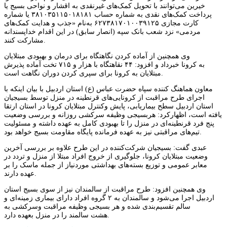
خیرین می‌توانند با تحویل کمک‌های غیرنقدی به اقشار و نواحی بسیج یا
پرداخت کمک‌های نقدی به شماره حساب ۳۸۱۰۳۵۱۱۵۰۱۸۱۸۱ یا شماره
کارت مجازی ۶۲۷۳۸۱۷۰۱۰۰۳۹۱۲۵ به‌نام «جذب و هدایت کمک‌های
مردمی» نزد شعب بانک سپه (انصار سابق) در این اقدام خداپسندانه
مشارکت کنند.
وی همچنین از آماده کردن نگاهتگاه برای درمان و بهبودی مبتلایان
به کرونا خبرداد و افزود: ۴۴ نقاهتگاه با هزار و ۷۱۵ تخت آماده پذیرش
مبتلایان به کرونا برای سپری کردن دوران نگاهت است.
معاون هماهنگ کننده سپاه حضرت عباس (ع) استان اردبیل با بیان اینکه با
اجرای طرح مراقبت از کرونایی‌های قرنطینه در منزل توسط بسیجیان
استان اردبیل سطح بیماریابی، پایش وکنترل مبتلایان کرونا در استان ارتقا
یافته است، اظهارکرد: هربسیجی وظیفه سرکشی روزانه و بررسی وضعیت
پنج فرد قرنطینه‌ای در منزل را تا بهبودی کامل به عهده داشته و مسئولیت
تیم‌های مراقبتی نیز به عهده فرمانده پایگاه مقاومت بسیج خواهد بود.
عبدی گفت: بسیجیان شرکت‌کننده در این طرح علاوه بر بررسی آخرین
وضعیت مبتلایان کرونا، جلوگیری از خروج افراد مبتلا از منزل و تردد در
معابر عمومی و توزیع بسته‌های بهداشتی موردنیاز از جمله ماسک را بر
عهده دارند.
وی همچنین افزود: طرح مراقبت از سالمندان نیز از سوی بسیج استان
اردبیل اجرا می‌شود و سالمندان به ۲ گروه افراد دارای بیماری زمینه‌ای و
سالم تقسیم‌بندی شده و هر بسیجی وظیفه مراقبت وسرکشی به
هشت سالمند را در منزل بعهده دارد.