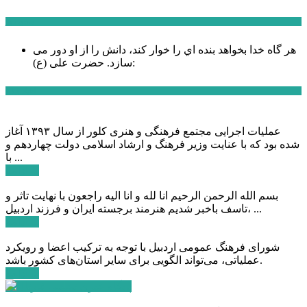
سخن روز
هر گاه خدا بخواهد بنده اي را خوار كند، دانش را از او دور می
حضرت علی (ع):
سازد.
اخبار ویژه
عملیات اجرایی مجتمع فرهنگی و هنری کلور از سال ۱۳۹۳ آغاز
شده بود که با عنایت وزیر فرهنگ و ارشاد اسلامی دولت چهاردهم و
با ...
ادامه ...
بسم الله الرحمن الرحیم انا لله و انا الیه راجعون با نهایت تاثر و
تاسف باخبر شدیم هنرمند برجسته ایران و فرزند اردبیل، ...
ادامه ...
شورای فرهنگ عمومی اردبیل با توجه به ترکیب اعضا و رویکرد
عملیاتی، می‌تواند الگویی برای سایر استان‌های کشور باشد.
ادامه ...