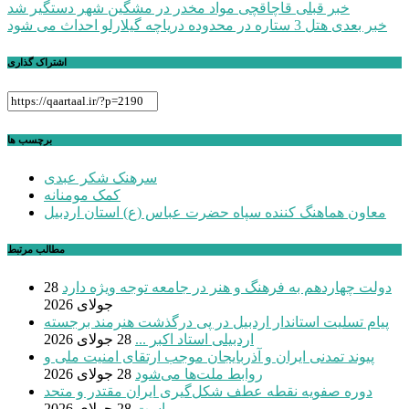
راهبری
خبر قبلی
قاچاقچی مواد مخدر در مشگین شهر دستگیر شد
خبر بعدی
هتل 3 ستاره در محدوده دریاچه گیلارلو احداث می شود
نوشته
اشتراک گذاری
برچسب ها
سرهنک شکر عبدی
کمک مومنانه
معاون هماهنگ کننده سپاه حضرت عباس (ع) استان اردبیل
مطالب مرتبط
دولت چهاردهم به فرهنگ و هنر در جامعه توجه ویژه دارد
28
جولای 2026
پیام تسلیت استاندار اردبیل در پی درگذشت هنرمند برجسته
اردبیلی استاد اکبر ...
28 جولای 2026
پیوند تمدنی ایران و آذربایجان موجب ارتقای امنیت ملی و
روابط ملت‌ها می‌شود
28 جولای 2026
دوره صفویه نقطه عطف شکل‌گیری ایران مقتدر و متحد
است
28 جولای 2026