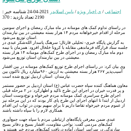
اجتماعی
/
ی اخبار ویژه
/
یایین اسلایدر
2021-04-24
شناسه خبر :
2190
تعداد بازدید : 370
در راستای تداوم کمک های مومنانه در ماه مبارک رمضان و اجرای سومین
مرحله از اقدام خیرخواهانه مردم ۱۴ هزار بسته‌ معیشتی در بین نیازمندان
استان توزیع می‌شود.
به گزارش پایگاه خبری- تحلیلی قارتال؛ سرهنگ پاسدار الله‌شکر عبدی در
جلسه ستاد قرارگاه فرماندهی مقابله با کرونا خلخال افزود: همزمان با نیمه
دوم ماه مبارک رمضان و در اجرای طرح کمک‌های مومنانه ۱۴ هزار بسته‌
معیشتی در بین نیازمندان استان توزیع می‌شود.
وی بیان کرد: در راستای اجرای طرح توزیع کمک‌های مومنانه در بین اقشار
آسیب‌پذیر ۲۶۷ هزار بسته معیشتی به ارزش ۹۶۰میلیارد ریال تاکنون بین
نیازمندان استان اردبیل توزیع شده است‌.
معاون هماهنگ کننده سپاه حضرت عباس (ع) استان اردبیل بر حضور مستمر
و پر قدرت خیران در اجرای این طرح تاکید و اظهارکرد: در ۲ مرحله قبلی
اجرای طرح سراسری کمک مومنانه مردم خیرخواه و نوع‌دوست استان
اردبیل از ابتدا تا انتهای اجرای این طرح پای کار بودند که در این مرحله نیز
از عموم مردم خیرخواه تقاضا داریم تا برای سهیم بودن در ثواب این اقدام
همکاری لازم را با سپاه داشته باشند.
عبدی ضمن معرفی پایگاه‌های ارتباطی مردم با سپاه جهت جمع‌آوری
کمک‌های مردمی گفت: نواحی مقاومت، اقشار بسیج و دفاتر بسیج
سازندگی در سراسر استان آماده دریافت کمک‌های مردم خیر هستند و