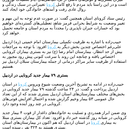
است و در این راستا باید مردم تا رفع کامل
کرونا
تغییراتی در سبک زندگی و
روال عادی رفت و آمدهای خانوادگی خود ایجاد کنند.
رئیس ستاد کرونای استان همچنین گفت: در صورت عدم توجه به این مهم و
تغییر وضعیت به شرایط بحرانی قرمز شاهد تعطیلی‌های گسترده‌ای خواهیم
بود که خسارات جبران ناپذیری را مجدداً به مردم استان و جامعه تحمیل
خواهد کرد.
حبیب‌زاده با اشاره به ظرفیت تکمیلی بیمارستان امام خمینی (ره) اردبیل
علی‌رغم اختصاص چندین بخش دیگر به
کرونا
افزود: با توجه به مراجعات
بیش از حد انتظار، بیمارستان امام رضا (ع) نیز به بستری بیماران کرونایی
اختصاص یافته و چنانچه این روند با سرعت کنونی پیش رود مجبور به
استفاده از ظرفیت سایر مراکز درمانی از جمله بیمارستان سبلان اردبیل نیز
هستیم.
بستری ۷۹ بیمار جدید کرونایی در اردبیل
حبیب‌زاده در ادامه به تشریح آخرین وضعیت شیوع ویروس
کرونا
در استان
اردبیل پرداخت و گفت: در ۲۴ ساعت گذشته ۷۹ بیمار جدید کرونایی در
بخش‌های مختلف بیمارستان‌های استان اردبیل بستری شدند که از این تعداد
حال عمومی ۵۳ بیمار وخیم گزارش شده و احتمال افزایش فوتی‌های
کرونایی در چند روز آینده وجود دارد.
وی ضمن ابراز همدردی و تسلیت به خانواده‌های داغدار از فوت ۴ بیمار جدید
کرونایی در شبانه روز گذشته خبر داد و افزود: تعداد کل بیماران بستری مبتلا
به بیماری
کرونا
در استان اردبیل که هم اکنون در بیمارستان‌های استان
بستری هستند به ۳۲۴ نفر رسیده است.