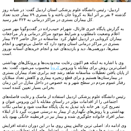
اردبیل- رئیس دانشگاه علوم پزشکی استان اردبیل گفت: در شبانه روز
گذشته ۴ نفر بر اثر ابتلا به کرونا جان باخته و با بستری ۷۹ بیمار جدید تعداد
کل بیماران بستری در مراکز درمانی به ۳۲۴ نفر رسید.
به گزارش پایگاه خبری قارتال، شهرام حبیب‌زاده در گفت‌وگوبا مهر ضمن
اعلام وضعیت نامطلوب و شرایط موجود مراکز درمانی و بار مراجعات
بیماران کرونایی در اردبیل اظهار کرد: متأسفانه در حال حاضر ۳۲۴ بیمار
بستری در مراکز درمانی استان وجود دارد که حاصل بی‌توجهی و انجام
سفرها، دورهمی‌ها، دید و بازدیدهای عید و انجام خریدهای آستانه نوروز
است.
وی با اشاره به اینکه هم اکنون رعایت محدودیت‌ها و پروتکل‌های بهداشتی
اصلی‌ترین روش برای مقابله با ویروس
کرونا
محسوب می‌شود، گفت: بعد
از پایان یافتن تعطیلات متأسفانه شاهد رشد چند برابری تعداد بیماران بستری
در بیمارستان‌ها هستیم و برای قطع زنجیره بیماری و کاهش تعداد مبتلایان
رفتار عموم مردم در سطح شهر و به خصوص در داخل منازل در این زمان
بحرانی بسیار تعیین کننده است.
رئیس دانشگاه علوم پزشکی اردبیل استفاده از ماسک و رعایت فاصله‌های
اجتماعی را از اقدامات مؤثر در راستای مقابله با این ویروس عنوان و
تصریح کرد: هر خانه باید تبدیل به یک پایگاه سلامت شود و تمامی نکات
بهداشتی و یا روش‌های نگهداری از بیمار به درستی صورت گیرد تا از ابتلاء
سایر افراد خانواده جلوگیری شده و بیمار نیز در قرنطینه خانگی بهبود یابد.
وی ادامه داد: اصلی ترین چالش پیش روی ما در این دوران دغدغه افزایش
میزان بستری‌ها و فوتی‌های ناشی از بی‌احتیاطی‌های ایام تعطیلات نوروزی