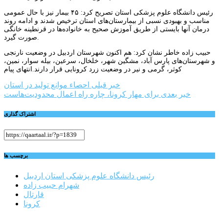
رئیس دانشگاه علوم پزشکی استان تصریح کرد: ۴۵ بیمار نیز با حال عمومی
مناسب و بهبودی نسبی از بیمارستان‌های استان ترخیص شدند و ادامه روند
درمان آنها بایستی از طریق آموزش صحیح به خانواده‌ها در قرنطینه خانگی
صورت گیرد.
حبیب زاده خاطر نشان کرد: هم اکنون شهرستان اردبیل در وضعیت نارنجی
و شهرستان‌های پارس آباد، مشگین شهر، خلخال، سرعین، بیله سوار، نمین،
کوثر، گرمی و نیر در وضعیت زرد کرونایی قرار دارند.انتهای پیام
راهبری
خبر قبلی
احصاء موانع تولید در استان
خبر بعدی
برای مهار کرونا، چاره راه اعمال محدودیت‌هاست
نوشته
اشتراک گذاری
برچسب ها
رئیس دانشگاه علوم پزشکی استان اردبیل
شهرام حبیب زاده
قارتال
کرونا