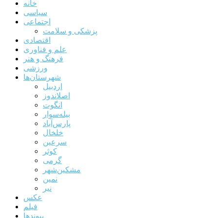
خانه
سیاسی
اجتماعی
پزشکی و سلامت
اقتصادی
علم و فناوری
فرهنگ و هنر
ورزشی
شهرستان‌ها
اردبیل
اصلاندوز
انگوت
بیله‌سوار
پارس‌آباد
خلخال
سرعین
کوثر
گرمی
مشکین‌شهر
نمین
نیر
عکس
فیلم
پیوندها