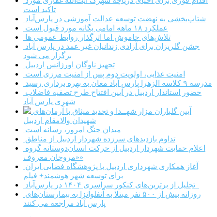
اقدام فوری برای احیای دریاچه شهرک آیت‌الله غفاری مورد
تاکید است
شتاب‌بخشی به نهضت توسعه عدالت آموزشی در پارس‌آباد
عملکرد ۱۸ ماهه امامی یگانه مورد قبول است
تلاش‌های خاموش اما اثرگذار روابط عمومی ها
جشن گلریزان برای آزادی زندانیان غیر عمد در پارس آباد
برگزار می شود
تجهیز ناوگان اورژانس اردبیل
امنیت غذایی، اولویت دوم پس از امنیت مرزی است
مدرسه ۹ کلاسه الزهرا پارس آباد مغان به بهره برداری رسید
حضور استاندار اردبیل در آیین افتتاح طرح تصفیه فاضلاب
شهری پارس آباد
آیین گلباران مزار شهــدا و تجدید میثاق با آرمان‌های
شهیدان والامقام اردبیل
میدان جنگ امروز، رسانه است
تداوم بازدیدهای سرزده شهردار اردبیل از مناطق
اعلام حمایت شهردار اردبیل از حرکت انسان‌دوستانه گروه
«مروجان معروف»
آغاز همکاری شهرداری اردبیل با پژوهشگاه فضایی ایران
برای توسعه شهر هوشمند+ فیلم
تجلیل از برترین‌های کنکور سراسری ۱۴۰۴ در پارس‌آباد
روزانه بیش از ۵۰۰ نفر مبتلا به آنفلوانزا به بیمارستان‌های
پارس آباد مراجعه می کنند