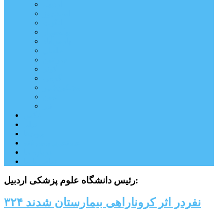
اردبیل
اصلاندوز
انگوت
بیله‌سوار
پارس‌آباد
خلخال
سرعین
کوثر
گرمی
مشکین‌شهر
نمین
نیر
عکس
فیلم
پیوندها
جستجوی پیشرفته
درباره ما
تماس با ما
رئیس دانشگاه علوم پزشکی اردبیل:
۳۲۴ نفردر اثر کروناراهی بیمارستان شدند