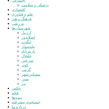
اجتماعی
پزشکی و سلامت
اقتصادی
علم و فناوری
فرهنگ و هنر
ورزشی
شهرستان‌ها
اردبیل
اصلاندوز
انگوت
بیله‌سوار
پارس‌آباد
خلخال
سرعین
کوثر
گرمی
مشکین‌شهر
نمین
نیر
عکس
فیلم
پیوندها
جستجوی پیشرفته
درباره ما