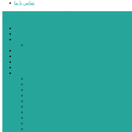
تماس با ما
پایگاه خبری تحلیلی قارتال
خانه
سیاسی
اجتماعی
پزشکی و سلامت
اقتصادی
علم و فناوری
فرهنگ و هنر
ورزشی
شهرستان‌ها
اردبیل
اصلاندوز
انگوت
بیله‌سوار
پارس‌آباد
خلخال
سرعین
کوثر
گرمی
مشکین‌شهر