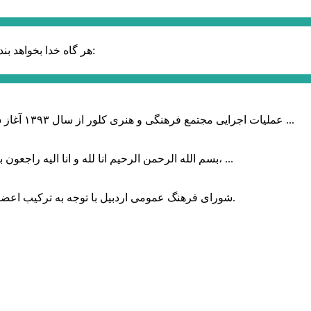
حضرت علی (ع):
هر گاه خدا بخواهد بند
عملیات اجرایی مجتمع فرهنگی و هنری کلور از سال ۱۳۹۳ آغاز شده بود که با عنایت وزیر فرهنگ و ارشاد اسلامی دولت چهاردهم و با ...
بسم الله الرحمن الرحیم انا لله و انا الیه راجعون با نهایت تاثر و تاسف باخبر شدیم هنرمند برجسته ایران و فرزند اردبیل، ...
شورای فرهنگ عمومی اردبیل با توجه به ترکیب اعضا و رویکرد عملیاتی، می‌تواند الگویی برای سایر استان‌های کشور باشد.