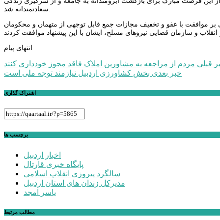
از این فرصت مبارک برای بازگشت آبرومندانه به جامعه و از سرگیری زندگی
سعادتمندانه شد.
ی بر موافقت با عفو و تخفیف مجازات جمع قابل توجهی از متهمان و محکومان
انتهای پیام
راهبری
ر قبلی
مردم از مراجعه به مشاورین املاک فاقد مجوز خودداری کنند
خبر بعدی
بخش کشاورزی اردبیل نیازمند توجه ملی است
نوشته
اشتراک گذاری
برچسب ها
اخبار اردبیل
پایگاه خبری قارتال
سالگرد پیروزی انقلاب اسلامی
مدیرکل زندان های استان اردبیل
یاسر امجد
مطالب مرتبط