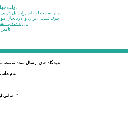
دولت چهار
پیام تسلیت استاندار اردبیل در پی
پیوند تمدنی ایران و آذربایجان 
دوره صفویه نق
تامین ۲۳۰میلیارد تومان برای تکمیل تالار شهر ارد
دیدگاه های ارسال شده توسط شما، پس از تایید توسط خبرگزاری الف در وب منتشر خواهد شد.
پیام هایی که به غیر از زبان فارسی یا غیر مرتبط باشد منتشر نخواهد شد.
*
بخش‌های موردنیاز علامت‌گذاری شده‌اند
نشانی ای