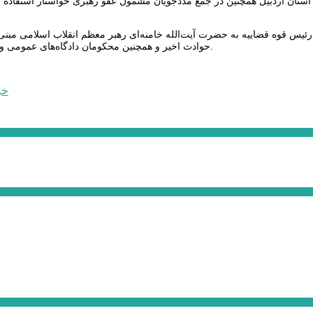
 استان اردبیل همچنین در جمع مددجویان مشمول عفو رهبری خواستار استفاده 
 رئیس قوه قضاییه به حضرت آیت‌الله خامنه‌ای رهبر معظم انقلاب اسلامی مبن
حوادث اخیر و همچنین محکومان دادگاه‌های عمومی و انقلاب و سازمان قضایی نیروهای مسلح، ایشان با این پیشنهاد موافقت کردند.
خب