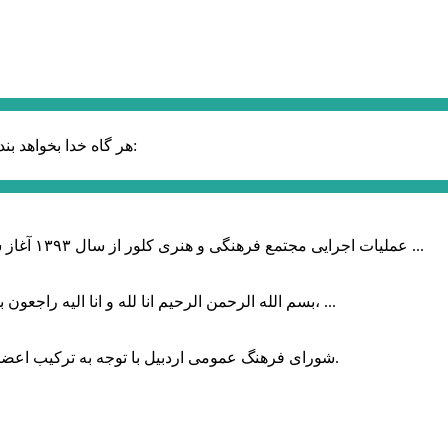
حضرت علی (ع):
هر گاه خدا بخواهد بند
عملیات اجرایی مجتمع فرهنگی و هنری کلور از سال ۱۳۹۳ آغاز شده بود که با عنایت وزیر فرهنگ و ارشاد اسلامی دولت چهاردهم و با ...
بسم الله الرحمن الرحیم انا لله و انا الیه راجعون با نهایت تاثر و تاسف باخبر شدیم هنرمند برجسته ایران و فرزند اردبیل، ...
شورای فرهنگ عمومی اردبیل با توجه به ترکیب اعضا و رویکرد عملیاتی، می‌تواند الگویی برای سایر استان‌های کشور باشد.