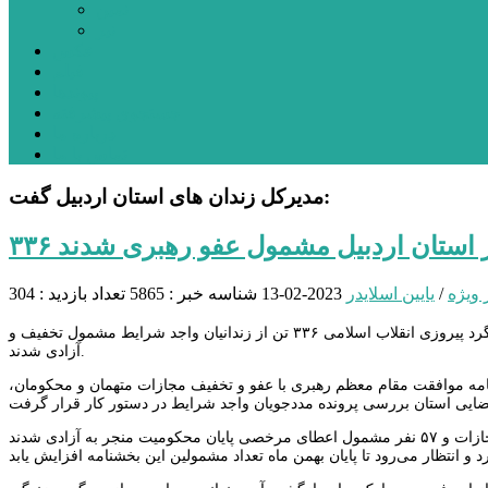
نمین
نیر
عکس
فیلم
پیوندها
جستجوی پیشرفته
درباره ما
تماس با ما
مدیرکل زندان های استان اردبیل گفت:
ی در استان اردبیل مشمول عفو رهبری شدند
 ویژه
/
یایین اسلایدر
2023-02-13
شناسه خبر : 5865
تعداد بازدید : 304
پیرو بررسی پرونده قضایی محکومین حبس، در اجرای بخشنامه عفو رهبری به مناسبت سالگرد پیروزی انقلاب اسلامی ۳۳۶ تن از زندانیان واجد شرایط مشمول تخفیف و
آزادی شدند.
بخشنامه موافقت مقام معظم رهبری با عفو و تخفیف مجازات متهمان و محکومان،
وی افزود: از مجموع پرونده‌های بررسی شده تاکنون ۱۸۴ نفر مشمول آزادی، ۹۵ نفر تخفیف مجازات و ۵۷ نفر مشمول اعطای مرخصی پایان محکومیت منجر به آزادی شدند