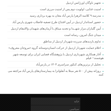
تجهیز ناوگان اورژانس اردبیل
امنیت غذایی، اولویت دوم پس از امنیت مرزی است
مدرسه ۹ کلاسه الزهرا پارس آباد مغان به بهره برداری رسید
حضور استاندار اردبیل در آیین افتتاح طرح تصفیه فاضلاب شهری پارس آباد
آیین گلباران مزار شهــدا و تجدید میثاق با آرمان‌های شهیدان والامقام اردبیل
میدان جنگ امروز، رسانه است
تداوم بازدیدهای سرزده شهردار اردبیل از مناطق
اعلام حمایت شهردار اردبیل از حرکت انسان‌دوستانه گروه «مروجان معروف»
آغاز همکاری شهرداری اردبیل با پژوهشگاه فضایی ایران برای توسعه شهر
هوشمند+ فیلم
تجلیل از برترین‌های کنکور سراسری ۱۴۰۴ در پارس‌آباد
روزانه بیش از ۵۰۰ نفر مبتلا به آنفلوانزا به بیمارستان‌های پارس آباد مراجعه می
کنند
خانه
سیاسی