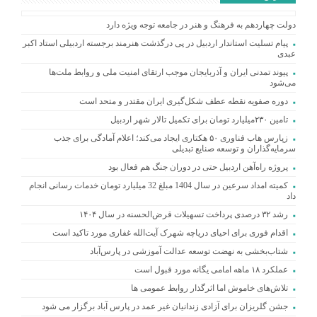
دولت چهاردهم به فرهنگ و هنر در جامعه توجه ویژه دارد
پیام تسلیت استاندار اردبیل در پی درگذشت هنرمند برجسته اردبیلی استاد اکبر
عبدی
پیوند تمدنی ایران و آذربایجان موجب ارتقای امنیت ملی و روابط ملت‌ها
می‌شود
دوره صفویه نقطه عطف شکل‌گیری ایران مقتدر و متحد است
تامین ۲۳۰میلیارد تومان برای تکمیل تالار شهر اردبیل
زپارس هاب فناوری ۵۰ هکتاری ایجاد می‌کند؛ اعلام آمادگی برای جذب
سرمایه‌گذاران و توسعه صنایع تبدیلی
پروژه راه‌آهن اردبیل حتی در دوران جنگ هم فعال بود
کمیته امداد سرعین در سال 1404 مبلغ 32 میلیارد تومان خدمات رسانی انجام
داد
رشد ۳۲ درصدی پرداخت تسهیلات قرض‌الحسنه در سال ۱۴۰۴
اقدام فوری برای احیای دریاچه شهرک آیت‌الله غفاری مورد تاکید است
شتاب‌بخشی به نهضت توسعه عدالت آموزشی در پارس‌آباد
عملکرد ۱۸ ماهه امامی یگانه مورد قبول است
تلاش‌های خاموش اما اثرگذار روابط عمومی ها
جشن گلریزان برای آزادی زندانیان غیر عمد در پارس آباد برگزار می شود