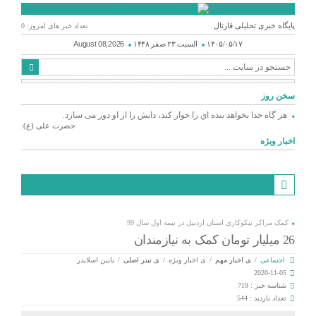
پایگاه خبری تحلیلی قارتال
تعداد خبر های امروز: 0
۱۴۰۵/۰۵/۱۷
السبت ۲۳ صفر ۱۴۴۸
August 08,2026
سخن روز
هر گاه خدا بخواهد بنده اي را خوار كند، دانش را از او دور می سازد.
حضرت علی (ع):
اخبار ویژه
کمک مراکز نیکوکاری استان اردبیل در نیمه اول سال 99
26 میلیار تومان کمک به نیازمندان
اجتماعی
/
ی اخبار مهم
/
ی اخبار ویژه
/
ی تیتر اصلی
/
یایین اسلایدر
2020-11-05
شناسه خبر : 719
تعداد بازدید : 544