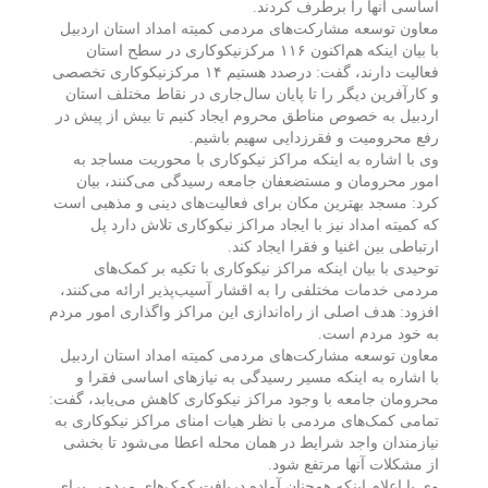
اساسی آنها را برطرف کردند.
معاون توسعه مشارکت‌های مردمی کمیته‌ امداد استان اردبیل
با بیان اینکه هم‌اکنون ۱۱۶ مرکزنیکوکاری در سطح استان
فعالیت دارند، گفت: درصدد هستیم ۱۴ مرکزنیکوکاری تخصصی
و کارآفرین دیگر را تا پایان سال‌جاری در نقاط مختلف استان
اردبیل به خصوص مناطق محروم ایجاد کنیم تا بیش از پیش در
رفع محرومیت و فقرزدایی سهیم باشیم.
وی با اشاره به اینکه مراکز نیکوکاری با محوریت مساجد به
امور محرومان و مستضعفان جامعه رسیدگی می‌کنند، بیان
کرد: مسجد بهترین مکان برای فعالیت‌های دینی و مذهبی است
که کمیته امداد نیز با ایجاد مراکز نیکوکاری تلاش دارد پل
ارتباطی بین اغنیا و فقرا ایجاد کند.
توحیدی با بیان اینکه مراکز نیکوکاری با تکیه بر کمک‌های
مردمی خدمات مختلفی را به اقشار آسیب‌پذیر ارائه می‌کنند،
افزود: هدف اصلی از راه‌اندازی این مراکز واگذاری امور مردم
به خود مردم است.
معاون توسعه مشارکت‌های مردمی کمیته‌ امداد استان اردبیل
با اشاره به اینکه مسیر رسیدگی به نیازهای اساسی فقرا و
محرومان جامعه با وجود مراکز نیکوکاری کاهش می‌یابد، گفت:
تمامی کمک‌های مردمی با نظر هیات امنای مراکز نیکوکاری به
نیازمندان واجد شرایط در همان محله اعطا می‌شود تا بخشی
از مشکلات آنها مرتفع شود.
وی با اعلام اینکه همچنان آماده دریافت کمک‌های مردمی برای