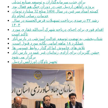
برای جذب سرمایه‌گذاران و توسعه صنایع تبدیلی
پروژه راه‌آهن اردبیل حتی در دوران جنگ هم فعال بود
کمیته امداد سرعین در سال 1404 مبلغ 32 میلیارد تومان
خدمات رسانی انجام داد
رشد ۳۲ درصدی پرداخت تسهیلات قرض‌الحسنه در سال
۱۴۰۴
اقدام فوری برای احیای دریاچه شهرک آیت‌الله غفاری مورد
تاکید است
شتاب‌بخشی به نهضت توسعه عدالت آموزشی در پارس‌آباد
عملکرد ۱۸ ماهه امامی یگانه مورد قبول است
تلاش‌های خاموش اما اثرگذار روابط عمومی ها
جشن گلریزان برای آزادی زندانیان غیر عمد در پارس آباد
برگزار می شود
تجهیز ناوگان اورژانس اردبیل