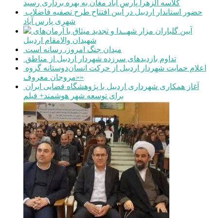
کلاسه الزهرا پارس آباد مغان به بهره برداری رسید
حضور استاندار اردبیل در آیین افتتاح طرح تصفیه فاضلاب
شهری پارس آباد
آیین گلباران مزار شهــدا و تجدید میثاق با آرمان‌های
شهیدان والامقام اردبیل
میدان جنگ امروز، رسانه است
تداوم بازدیدهای سرزده شهردار اردبیل از مناطق
اعلام حمایت شهردار اردبیل از حرکت انسان‌دوستانه گروه
«مروجان معروف»
آغاز همکاری شهرداری اردبیل با پژوهشگاه فضایی ایران
برای توسعه شهر هوشمند+ فیلم