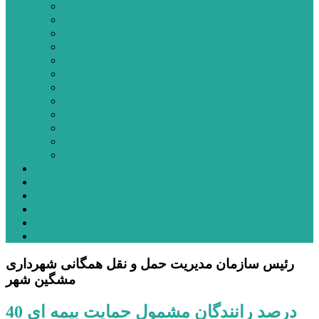
اردبیل
اصلاندوز
انگوت
بیله‌سوار
پارس‌آباد
خلخال
سرعین
کوثر
گرمی
مشکین‌شهر
نمین
نیر
عکس
فیلم
پیوندها
جستجوی پیشرفته
درباره ما
تماس با ما
رئیس سازمان مدیریت حمل و نقل همگانی شهرداری
مشگین شهر
40 درصد رانندگان مشمول حمایت بیمه ای