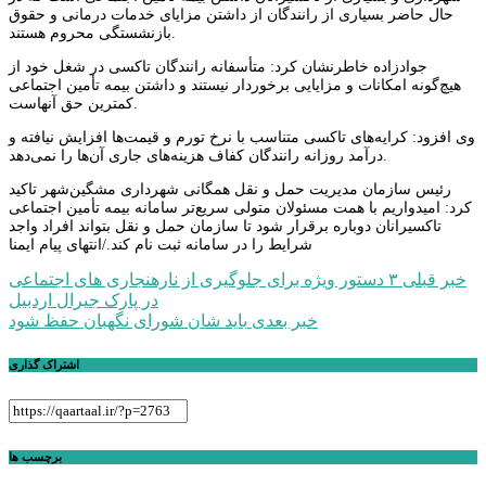
حال حاضر بسیاری از رانندگان از داشتن مزایای خدمات درمانی و حقوق
بازنشستگی محروم هستند.
جوادزاده خاطرنشان کرد: متأسفانه رانندگان تاکسی در شغل خود از
هیچ‌گونه امکانات و مزایایی برخوردار نیستند و داشتن بیمه تأمین اجتماعی
کمترین حق آنهاست.
وی افزود: کرایه‌های تاکسی متناسب با نرخ تورم و قیمت‌ها افزایش نیافته و
درآمد روزانه رانندگان کفاف هزینه‌های جاری آن‌ها را نمی‌دهد.
رئیس سازمان مدیریت حمل و نقل همگانی شهرداری مشگین‌شهر تاکید
کرد: امیدواریم با همت مسئولان متولی سریع‌تر سامانه بیمه تأمین اجتماعی
تاکسیرانان دوباره برقرار شود تا سازمان حمل و نقل بتواند افراد واجد
شرایط را در سامانه ثبت نام کند./انتهای پیام ایمنا
راهبری
خبر قبلی
۳ دستور ویژه برای جلوگیری از نارهنجاری های اجتماعی
در پارک جیرال اردبیل
نوشته
خبر بعدی
باید شان شورای نگهبان حفظ شود
اشتراک گذاری
برچسب ها