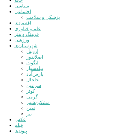
خانه
سیاسی
اجتماعی
پزشکی و سلامت
اقتصادی
علم و فناوری
فرهنگ و هنر
ورزشی
شهرستان‌ها
اردبیل
اصلاندوز
انگوت
بیله‌سوار
پارس‌آباد
خلخال
سرعین
کوثر
گرمی
مشکین‌شهر
نمین
نیر
عکس
فیلم
پیوندها