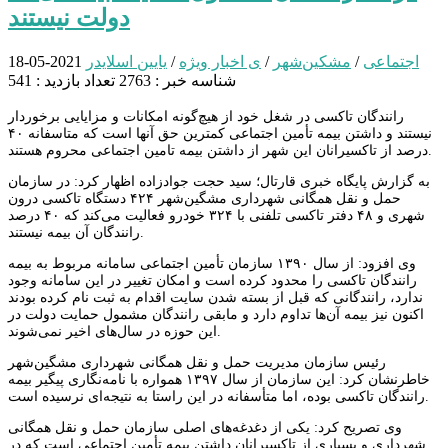
دولت نیستند
اجتماعی
/
مشکین‌شهر
/
ی اخبار ویژه
/
یایین اسلایدر
2021-05-18
شناسه خبر : 2763
تعداد بازدید : 541
رانندگان تاکسی در شغل خود از هیچ‌گونه امکانات و مزایایی برخوردار
نیستند و داشتن بیمه تأمین اجتماعی کمترین حق آنها است که متاسفانه ۴۰
درصد از تاکسیرانان این شهر از داشتن بیمه تامین اجتماعی محروم هستند.
به گزارش پایگاه خبری قارتال؛ سید حجت جوادزاده اظهار کرد: در سازمان
حمل و نقل همگانی شهرداری مشگین‌شهر ۴۲۴ دستگاه تاکسی درون
شهری و ۴۸ دفتر تاکسی تلفنی با ۳۲۴ خودرو فعالیت می‌کند که ۴۰ درصد
رانندگان آن بیمه نیستند.
وی افزود: از سال ۱۳۹۰ سازمان تأمین اجتماعی سامانه مربوط به بیمه
رانندگان تاکسی را محدود کرده است و امکان تغییر در این سامانه وجود
ندارد، رانندگانی که قبل از بسته شدن سایت اقدام به ثبت نام کرده بودند
اکنون نیز بیمه آن‌ها تداوم دارد و مابقی رانندگان مشمول حمایت دولت در
این حوزه در سال‌های اخیر نمی‌شوند.
رئیس سازمان مدیریت حمل و نقل همگانی شهرداری مشگین‌شهر
خاطرنشان کرد: این سازمان از سال ۱۳۹۷ همواره با نامه‌نگاری پیگیر بیمه
رانندگان تاکسی بوده، اما متأسفانه در این راستا به نتیجه‌ای نرسیده است.
وی تصریح کرد: یکی از دغدغه‌های اصلی سازمان حمل و نقل همگانی
شهرداری و بسیاری از تاکسیرانان داشتن بیمه تأمین اجتماعی است که در