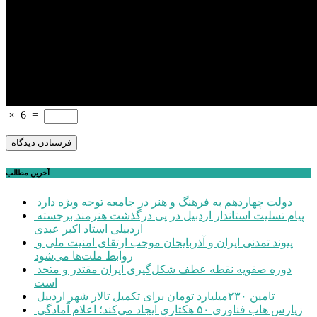
×
6
=
آخرین مطالب
دولت چهاردهم به فرهنگ و هنر در جامعه توجه ویژه دارد
پیام تسلیت استاندار اردبیل در پی درگذشت هنرمند برجسته
اردبیلی استاد اکبر عبدی
پیوند تمدنی ایران و آذربایجان موجب ارتقای امنیت ملی و
روابط ملت‌ها می‌شود
دوره صفویه نقطه عطف شکل‌گیری ایران مقتدر و متحد
است
تامین ۲۳۰میلیارد تومان برای تکمیل تالار شهر اردبیل
زپارس هاب فناوری ۵۰ هکتاری ایجاد می‌کند؛ اعلام آمادگی