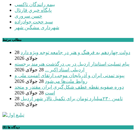
بیمه رانندگان تاکسی
پايگاه خبري قارتال
حسن سروری
سید حجت جوادزاده
شهرداری مشگین شهر
مطالب مرتبط
دولت چهاردهم به فرهنگ و هنر در جامعه توجه ویژه دارد
28
جولای 2026
پیام تسلیت استاندار اردبیل در پی درگذشت هنرمند برجسته
اردبیلی استاد اکبر ...
28 جولای 2026
پیوند تمدنی ایران و آذربایجان موجب ارتقای امنیت ملی و
روابط ملت‌ها می‌شود
28 جولای 2026
دوره صفویه نقطه عطف شکل‌گیری ایران مقتدر و متحد
است
28 جولای 2026
تامین ۲۳۰میلیارد تومان برای تکمیل تالار شهر اردبیل
28
جولای 2026
دیدگاه ها (0)