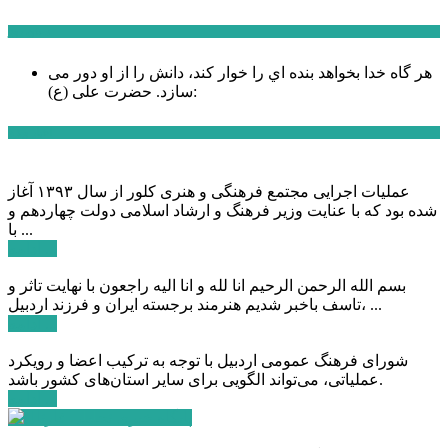
سخن روز
هر گاه خدا بخواهد بنده اي را خوار كند، دانش را از او دور می
حضرت علی (ع):
سازد.
اخبار ویژه
عملیات اجرایی مجتمع فرهنگی و هنری کلور از سال ۱۳۹۳ آغاز
شده بود که با عنایت وزیر فرهنگ و ارشاد اسلامی دولت چهاردهم و
با ...
ادامه ...
بسم الله الرحمن الرحیم انا لله و انا الیه راجعون با نهایت تاثر و
تاسف باخبر شدیم هنرمند برجسته ایران و فرزند اردبیل، ...
ادامه ...
شورای فرهنگ عمومی اردبیل با توجه به ترکیب اعضا و رویکرد
عملیاتی، می‌تواند الگویی برای سایر استان‌های کشور باشد.
ادامه ...