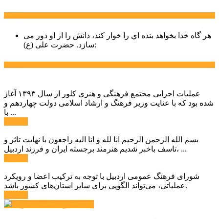
سخن روز
هر گاه خدا بخواهد بنده اي را خوار كند، دانش را از او دور می
حضرت علی (ع):
سازد.
اخبار ویژه
عملیات اجرایی مجتمع فرهنگی و هنری کلور از سال ۱۳۹۳ آغاز
شده بود که با عنایت وزیر فرهنگ و ارشاد اسلامی دولت چهاردهم و
با ...
ادامه ...
بسم الله الرحمن الرحیم انا لله و انا الیه راجعون با نهایت تاثر و
تاسف باخبر شدیم هنرمند برجسته ایران و فرزند اردبیل، ...
ادامه ...
شورای فرهنگ عمومی اردبیل با توجه به ترکیب اعضا و رویکرد
عملیاتی، می‌تواند الگویی برای سایر استان‌های کشور باشد.
ادامه ...