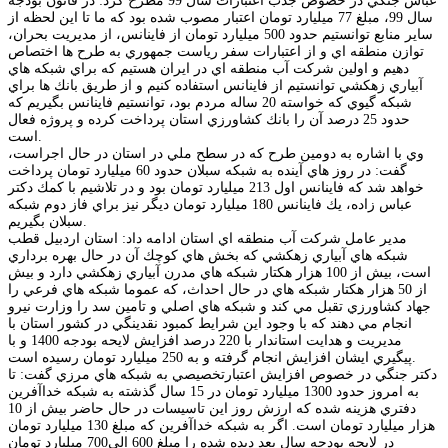
عباس جنگي در خصوص جذب اعتبارات سال 99 مطرح كرد: در قانون بودجه
سال 99، مبلغ 77 ميليارد تومان اعتبار مصوب شده بود كه ما تا اين لحظه از
ساير منابع توانستيم حدود 500 ميليارد تومان از فاينانس، از مديريت بحران،
توازن منطقه اي و از اعتبارات سفر رياست جمهوري به طرح ها اختصاص
دهيم و اولين شركت آب منطقه اي در ايران هستيم كه براي شبكه هاي
آبياري زهكشي توانستيم از فاينانس استفاده كنيم و از طريق بانك ها براي
شبكه گيوي كه خواسته 20 ساله مردم بود، توانستيم فاينانس بگيريم كه
حدود 25 درصد آن را بانك كشاورزي استان پرداخت كرده و پروژه فعال
است.
وي با اشاره به دومين طرح كه در سطح ملي در استان در حال اجراست،
گفت: در روز هاي آينده به شبكه سبلان حدود 60 ميليارد تومان پرداخت
خواهد شد كه فاينانس اول 213 ميليارد تومان بود و در تلاشيم با كمك دكتر
عباس زاده، يك فاينانس 180 ميليارد تومان ديگر نيز براي فاز دوم شبكه
سبلان بگيريم.
مدير عامل شركت آب منطقه اي استان ادامه داد: استان اردبيل قطب
شبكه هاي آبياري زهكشي كه بخش هاي كوچك آن در حال بهره برداري
است، بيش از 100 هزار هكتار شبكه هاي مدرن آبياري زهكشي دارد و بيش
از 50 هزار هكتار شبكه هاي در حال احداث، كه عموما شبكه هاي فرعي را
جهاد كشاورزي تقبل مي كند و شبكه هاي اصلي و تامين سد را وزارت نيرو
انجام مي دهند كه با وجود اين شرايط كمبود نقدينگي در كشور استان با
مديريت و هدايت استاندار با 220 درصد افزايش لايحه بودجه 1400 و با
پيگيري ايشان افزايش انجام گرفته و به 250 ميليارد تومان رسيده است.
دكتر جنگي در خصوص افزايش اعتبارتخصيصي به شبكه هاي مرزي گفت: تا
به امروز حدود 1300 ميليارد تومان در 15 سال گذشته به شبكه خداآفرين
دفتري هزينه شده كه ارزش روز اين تاسيسات در حال حاضر بيش از 10
هزار ميليارد تومان است. اگر به شبكه خداآفرين كه مبلغ 130 ميليارد تومان
در لايحه بودجه سال بعد ديده شده را مبلغ 600 الي700 ميليارد تومان