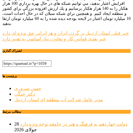
افزايش اعتبار بدهيد، مي توانيم شبكه هاي در حال بهره برداري 100 هزار
هكتار را به 140 هزار هكتار برسانيم و يك ارزش افزوده بزرگي براي كشور
و منطقه ايجاد كنيم. و همچنين براي شبكه سبلان كه در حال احداث است،
10 ميليارد تومان اعتبار در لايحه بودجه ديده شده را به 60 ميليارد تومان ارتقا
بدهيد.
راهبری
خبر قبلی
استان اردبیل بر گردن ایران و هر ایرانی حق ویژه ای دارد
خبر بعدی
قوانين كار و تعاون، نياز اساسي به تغيير دارد
نوشته
اشتراک گذاری
برچسب ها
حسن سروری
دکتر جنگی
مدير عامل شركت آب منطقه اي استان اردبيل
مطالب مرتبط
دولت چهاردهم به فرهنگ و هنر در جامعه توجه ویژه دارد
28
جولای 2026