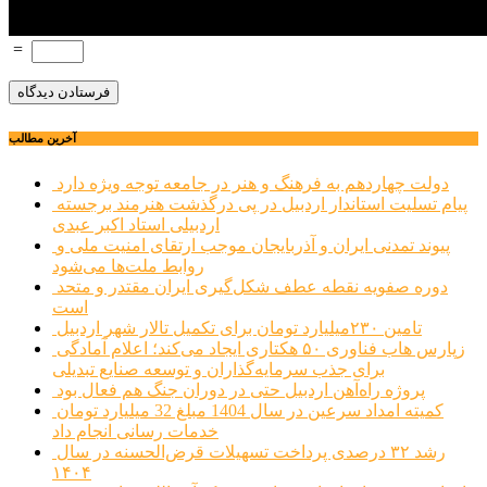
=
آخرین مطالب
دولت چهاردهم به فرهنگ و هنر در جامعه توجه ویژه دارد
پیام تسلیت استاندار اردبیل در پی درگذشت هنرمند برجسته
اردبیلی استاد اکبر عبدی
پیوند تمدنی ایران و آذربایجان موجب ارتقای امنیت ملی و
روابط ملت‌ها می‌شود
دوره صفویه نقطه عطف شکل‌گیری ایران مقتدر و متحد
است
تامین ۲۳۰میلیارد تومان برای تکمیل تالار شهر اردبیل
زپارس هاب فناوری ۵۰ هکتاری ایجاد می‌کند؛ اعلام آمادگی
برای جذب سرمایه‌گذاران و توسعه صنایع تبدیلی
پروژه راه‌آهن اردبیل حتی در دوران جنگ هم فعال بود
کمیته امداد سرعین در سال 1404 مبلغ 32 میلیارد تومان
خدمات رسانی انجام داد
رشد ۳۲ درصدی پرداخت تسهیلات قرض‌الحسنه در سال
۱۴۰۴