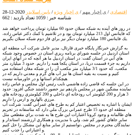
اقتصادی
/
ی اخبار مهم
/
ی اخبار ویژه
/
یایین اسلایدر
2020-12-28
شناسه خبر : 1059
تعداد بازدید : 662
در روز هاي آينده به شبكه سبلان حدود 60 ميليارد تومان پرداخت خواهد شد
كه فاينانس اول 213 ميليارد تومان بود و در تلاشيم با كمك دكتر عباس زاده،
يك فاينانس 180 ميليارد تومان ديگر نيز براي فاز دوم شبكه سبلان بگيريم.
به گزارش خبرنگار پایگاه خبری قارتال، مدير عامل شركت آب منطقه اي
استان اردبيل در جلسه شوراي برنامه ريزي استان در خصوص وجود شبكه
هاي آبي در استان گفت: در استان اردبيل ما هر آنچه كه در آبهاي ايران
داريم به جزء قسمت دريا، در استان يكجا همه را داريم. حدود 3 ميليارد متر
مكعب، كه حدود 3/1 ميليارد متر مكعب آن را در شبكه مغان استفاده مي
كنيم و نسبت به بقيه استان ها نيز آب هاي گرم و معدني داريم كه در
هيچكدام استانها و در خاورميانه نيست.
در اين جلسه كه قاضي زاده هاشمي نايب رئيس اول مجلس و عباس زاده
نماينده مشگين شهر در مجلس يازدهم نيز حضور داشتند جنگي افزود: حدود
3 هزار و 200 كيلومتر آب رودخانه اي داخلي و 200 كيلومتري رودخانه هاي
مرزي بالهارود و ارس را داريم.
ايشان با اشاره به تخصيص اعتبار كم به طرح هاي عمراني گفت: شركت آب
منطقه اي حدود 15 طرح عمراني بزرگ ملي دارد كه متاسفانه در تحريم
هاي ظالمانه و وجود كرونا اعتبارات اين طرح ها به شدت براي مقطعي مثل
ساير جاهاي كشور كم شد، ولي با مديريت و همكاري ارزشمند استاندار و
نمايندگان محترم در مجلس ،توانستيم از ساير منابع اين مشكل را حل كنيم
و اعتباراتي را جذب كنيم.