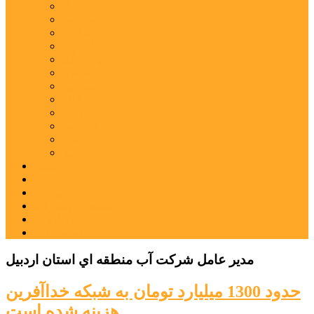
اردبیل
اصلاندوز
انگوت
بیله‌سوار
پارس‌آباد
خلخال
سرعین
کوثر
گرمی
مشکین‌شهر
نمین
نیر
عکس
فیلم
پیوندها
جستجوی پیشرفته
درباره ما
تماس با ما
مدير عامل شركت آب منطقه اي استان اردبيل
حدود 1300 ميليارد تومان به شبكه خداآفرين
هزينه شده است