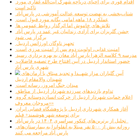
اقدام فوری برای احیای دریاچه شهرک آیت‌الله غفاری مورد
تاکید است
شتاب‌بخشی به نهضت توسعه عدالت آموزشی در پارس‌آباد
عملکرد ۱۸ ماهه امامی یگانه مورد قبول است
تلاش‌های خاموش اما اثرگذار روابط عمومی ها
جشن گلریزان برای آزادی زندانیان غیر عمد در پارس آباد
برگزار می شود
تجهیز ناوگان اورژانس اردبیل
امنیت غذایی، اولویت دوم پس از امنیت مرزی است
مدرسه ۹ کلاسه الزهرا پارس آباد مغان به بهره برداری رسید
حضور استاندار اردبیل در آیین افتتاح طرح تصفیه فاضلاب
شهری پارس آباد
آیین گلباران مزار شهــدا و تجدید میثاق با آرمان‌های
شهیدان والامقام اردبیل
میدان جنگ امروز، رسانه است
تداوم بازدیدهای سرزده شهردار اردبیل از مناطق
اعلام حمایت شهردار اردبیل از حرکت انسان‌دوستانه گروه
«مروجان معروف»
آغاز همکاری شهرداری اردبیل با پژوهشگاه فضایی ایران
برای توسعه شهر هوشمند+ فیلم
تجلیل از برترین‌های کنکور سراسری ۱۴۰۴ در پارس‌آباد
روزانه بیش از ۵۰۰ نفر مبتلا به آنفلوانزا به بیمارستان‌های
پارس آباد مراجعه می کنند